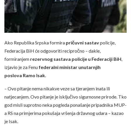
Ako Republika Srpska formira
pričuvni sastav
policije,
Federacija BiH će odgovoriti recipročno – dakle,
formiranjem
rezervnog sastava policije u Federaciji BiH
,
izjavio je za Fenu
federalni ministar unutarnjih
poslova Ramo Isak.
– Ovo pitanje nema nikakve veze sa tjeranjem inata ili
natjecanjem. Ovo pitanje je isključivo sigurnosne prirode. Tko
god misli suprotno neka pogleda ponašanje pripadnika MUP-
a RS na primjerima pokušaja vršenja državnog udara – kazao
je Isak.