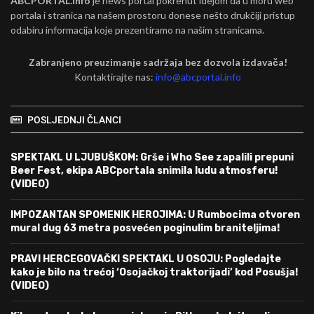
ABCPORTAL.info
je news portal pokrenut idejom da u moru web
portala i stranica na našem prostoru donese nešto drukčiji pristup
odabiru informacija koje prezentiramo na našim stranicama.
Zabranjeno preuzimanje sadržaja bez dozvola izdavača!
Kontaktirajte nas:
info@abcportal.info
POSLJEDNJI ČLANCI
SPEKTAKL U LJUBUŠKOM: Grše i Who See zapalili prepuni
Beer Fest, ekipa ABCportala snimila ludu atmosferu!
(VIDEO)
IMPOZANTAN SPOMENIK HEROJIMA: U Rumbocima otvoren
mural dug 63 metra posvećen poginulim braniteljima!
PRAVI HERCEGOVAČKI SPEKTAKL U OSOJU: Pogledajte
kako je bilo na trećoj ‘Osojačkoj traktorijadi’ kod Posušja!
(VIDEO)