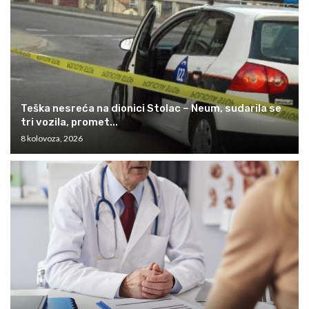
Teška nesreća na dionici Stolac – Neum, sudarila se
tri vozila, promet...
8 kolovoza, 2026