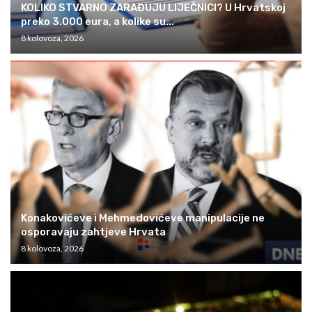
KOLIKO STVARNO ZARAĐUJU LIJEČNICI? U Hrvatskoj
preko 3.000 eura, a kolike su...
8 kolovoza, 2026
Konakovićeve i Mehmedovićeve manipulacije ne
osporavaju zahtjeve Hrvata
8 kolovoza, 2026