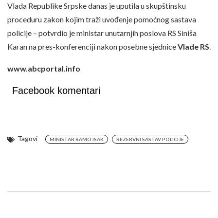
Vlada Republike Srpske danas je uputila u skupštinsku
proceduru zakon kojim traži uvođenje pomoćnog sastava
policije – potvrdio je ministar unutarnjih poslova RS Siniša
Karan na pres-konferenciji nakon posebne sjednice
Vlade RS
.
www.abcportal.info
Facebook komentari
Tagovi
MINISTAR RAMO ISAK
REZERVNI SASTAV POLICIJE