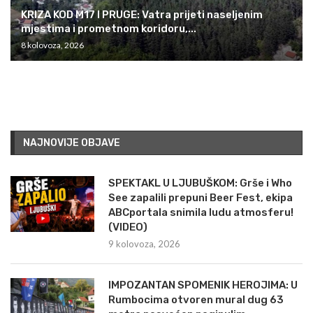
KRIZA KOD M17 I PRUGE: Vatra prijeti naseljenim
mjestima i prometnom koridoru,...
8 kolovoza, 2026
NAJNOVIJE OBJAVE
SPEKTAKL U LJUBUŠKOM: Grše i Who
See zapalili prepuni Beer Fest, ekipa
ABCportala snimila ludu atmosferu!
(VIDEO)
9 kolovoza, 2026
IMPOZANTAN SPOMENIK HEROJIMA: U
Rumbocima otvoren mural dug 63