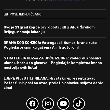
POSLJEDNJI ČLANCI
Ovo je 21 grad koji će prvi dobiti Lidl u BiH, u Širokom
Brijegu nemaju lokaciju
DRAMA KOD KONJICA: Vatrogasci i šumari brane kuće –
Pogledajte snimku gašenja Air Tractorom!
STRATEGIJA HDZ-a ZA OPĆE IZBORE: Vodeći dužnosnici
ulaze u borbu za glasove – Pogledajte kompletna imena
nositelja svih lista!
LJEPE VIJESTI IZ MILANA: Hrvatski reprezentativac
Petar Sučić postao otac, preletio polovicu svijeta da vidi
sina!