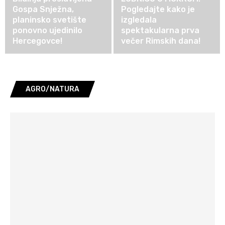
Gospa Snježna,
Pogledajte kako je
planinsko svetište
izgledala
ponovno ujedinilo
spektakularna prva
Hercegovce!
večer Rimskih dana!
AGRO/NATURA