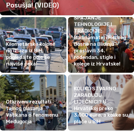
Posušja! (VIDEO)
SPAJANJE
TEHNOLOGIJE I
TRADICIJE:
Radioamateri Herceg
Kilometarske kolone
Bosne na Blidinju
na izlazu iz BiH,
proslavili 34.
pogledajte gdje se
rođendan, stigle i
najviše čeka!
kolege iz Hrvatske!
KOLIKO STVARNO
ZARAĐUJU
Otkriveni rezultati
LIJEČNICI? U
tajnog glasanja
Hrvatskoj preko
Vatikana o fenomenu
3.000 eura, a kolike su
Međugorja
plaće u BiH