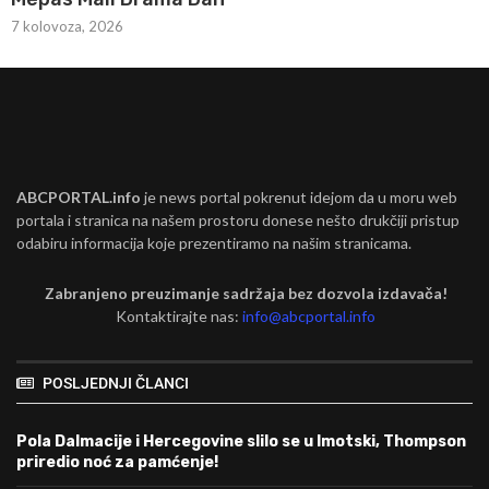
7 kolovoza, 2026
ABCPORTAL.info
je news portal pokrenut idejom da u moru web
portala i stranica na našem prostoru donese nešto drukčiji pristup
odabiru informacija koje prezentiramo na našim stranicama.
Zabranjeno preuzimanje sadržaja bez dozvola izdavača!
Kontaktirajte nas:
info@abcportal.info
POSLJEDNJI ČLANCI
Pola Dalmacije i Hercegovine slilo se u Imotski, Thompson
priredio noć za pamćenje!