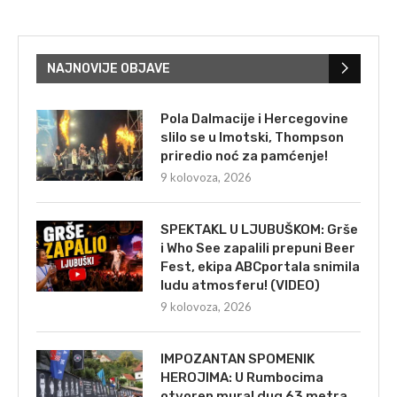
NAJNOVIJE OBJAVE
Pola Dalmacije i Hercegovine
slilo se u Imotski, Thompson
priredio noć za pamćenje!
9 kolovoza, 2026
SPEKTAKL U LJUBUŠKOM: Grše
i Who See zapalili prepuni Beer
Fest, ekipa ABCportala snimila
ludu atmosferu! (VIDEO)
9 kolovoza, 2026
IMPOZANTAN SPOMENIK
HEROJIMA: U Rumbocima
otvoren mural dug 63 metra