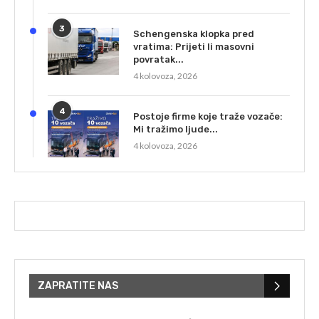
3
Schengenska klopka pred
vratima: Prijeti li masovni
povratak...
4 kolovoza, 2026
4
Postoje firme koje traže vozače:
Mi tražimo ljude...
4 kolovoza, 2026
ZAPRATITE NAS