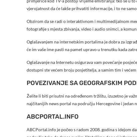
primjerice kod TV-a postoji vrijeme emitiranja: tko se u to
vjerojatnost da će lakše prihvatiti informacije, i to ne sam
Obzirom da se radi o interaktivnom i multimedijalnom medi
fotografije s mjesta zbivanja, video i audio snimci, a komu
Oglašavanjem na internetskim portalima je dobra za izgrađiva
će im vaše ime pasti na pamet upravo u trenutku kada zatre
Oglašavanje na Internetu osigurava vam povećanje posjećeno
dostupni ste većem broju posjetitelja, a samim tim i većem 
POVEZIVANJE SA GEOGRAFSKIM PO
Želite li biti prisutni na određenom tržištu, izuzetno je va
najčitanijih news portal na području Hercegovine i jedan n
ABCPORTAL.INFO
ABCPortal.info je počeo s radom 2008. godina s idejom da sv