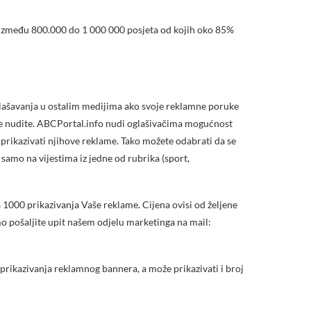
 između 800.000 do 1 000 000 posjeta od kojih oko 85%
oglašavanja u ostalim medijima ako svoje reklamne poruke
kakve nudite. ABCPortal.info nudi oglašivačima mogućnost
 prikazivati njihove reklame. Tako možete odabrati da se
samo na vijestima iz jedne od rubrika (sport,
 1000 prikazivanja Vaše reklame. Cijena ovisi od željene
imo pošaljite upit našem odjelu marketinga na mail:
 prikazivanja reklamnog bannera, a može prikazivati i broj