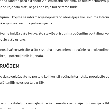
 doba zatekne pred ekranom vidi emitiranu reklamu. To nije zanemarivo, je
o one koje sam traži, nego i one koje mu se tamo nude.
jima u kojima se informacije neprestano obnavljaju, korisnicima Internet
nikacija s korisnicima je dvosmjerna.
nje imidža vaše tvrtke. Što ste više prisutni na općenitim portalima, veća
baju vaše usluge.
sti vašeg web site-a što rezultira povećanjem potražnje za proizvodima i
broju potencijalnih klijenata.
DRUČJEM
žno da se oglašavate na portalu koji koristi većina internetske populacije
ajčitanijih news portala u BIH.
ojim čitateljima na najbrži način prezentira najnovije informacije iz BiH.