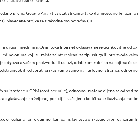
iz čitave regije i svijeta.
gledano prema Google Analytics statistikama) tako da mjesečno bilježimo
ics). Navedene brojke se svakodnevno povećavaju.
ećini drugih medijima. Osim toga Internet oglašavanje je učinkovitije od 
e jedino onima koji su zaista zainteresirani za tip usluga ili proizvoda 
lje odgovara vašem proizvodu ili usluzi, odabirom rubrika na kojima će se
stranice), ili odabrati prikazivanje samo na naslovnoj stranici, odnosno 
o su izražene u CPM (cost per mile), odnosno izražena cijena se odnosi za
za oglašavanje na željenoj poziciji i za željenu količinu prikazivanja mol
će o realiziranoj reklamnoj kampanji. Izvješće prikazuje broj realiziranih