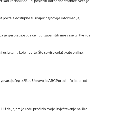
r kad korisnik odluči posjetiti određene stranice, veća je
 portala dostupne su uvijek najnovije informacije,
 je vjerojatnost da će ljudi zapamtiti ime vaše tvrtke i da
 uslugama koje nudite. Što se više oglašavate online,
 odgovarajućeg tržišta. Upravo je ABCPortal.info jedan od
 U daljnjem je radu proširio svoje izvještavanje na šire