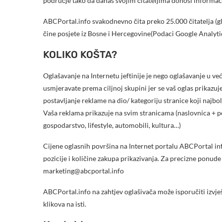
područje tako da danas svojim čitateljima donosi informacije 
ABCPortal.info svakodnevno čita preko 25.000 čitatelja (
čine posjete iz Bosne i Hercegovine(Podaci Google Analyt
KOLIKO KOŠTA?
Oglašavanje na Internetu jeftinije je nego oglašavanje u v
usmjeravate prema ciljnoj skupini jer se vaš oglas prikazuj
postavljanje reklame na dio/ kategoriju stranice koji najbo
Vaša reklama prikazuje na svim stranicama (naslovnica + pod
gospodarstvo, lifestyle, automobili, kultura…)
Cijene oglasnih površina na Internet portalu ABCPortal inf
pozicije i količine zakupa prikazivanja. Za precizne ponude 
marketing@abcportal.info
ABCPortal.info na zahtjev oglašivača može isporučiti izvješ
klikova na isti.