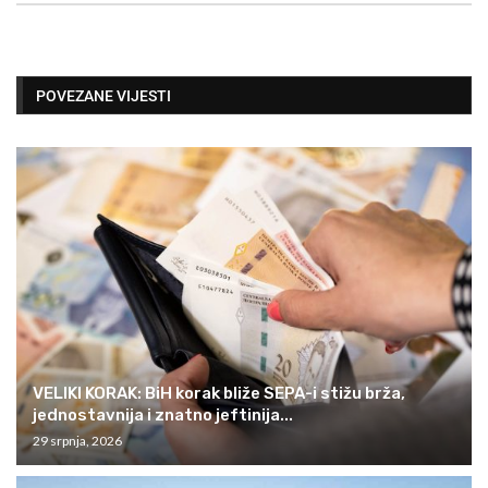
POVEZANE VIJESTI
VELIKI KORAK: BiH korak bliže SEPA-i stižu brža,
jednostavnija i znatno jeftinija...
29 srpnja, 2026