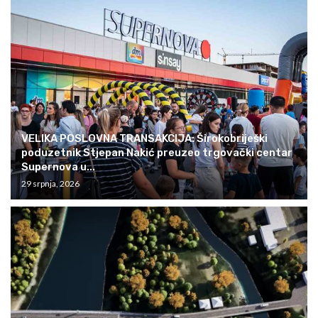
VELIKA POSLOVNA TRANSAKCIJA: Širokobriješki
poduzetnik Stjepan Nakić preuzeo trgovački centar
Supernova u...
29 srpnja, 2026