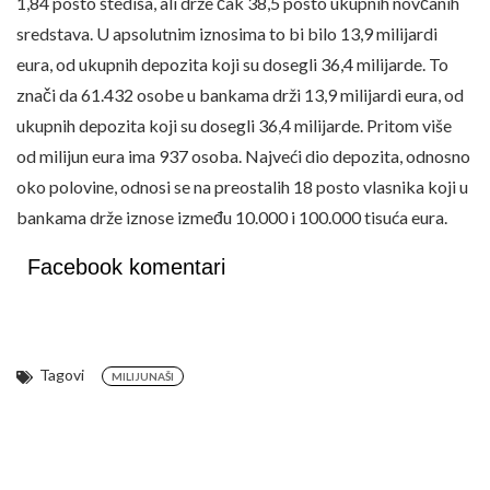
1,84 posto štediša, ali drže čak 38,5 posto ukupnih novčanih
sredstava. U apsolutnim iznosima to bi bilo 13,9 milijardi
eura, od ukupnih depozita koji su dosegli 36,4 milijarde. To
znači da 61.432 osobe u bankama drži 13,9 milijardi eura, od
ukupnih depozita koji su dosegli 36,4 milijarde. Pritom više
od milijun eura ima 937 osoba. Najveći dio depozita, odnosno
oko polovine, odnosi se na preostalih 18 posto vlasnika koji u
bankama drže iznose između 10.000 i 100.000 tisuća eura.
Facebook komentari
Tagovi
MILIJUNAŠI