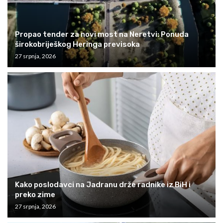
Propao tender za novi most na Neretvi: Ponuda
širokobriješkog Heringa previsoka
27 srpnja, 2026
Kako poslodavci na Jadranu drže radnike iz BiH i
preko zime
27 srpnja, 2026