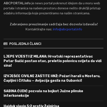
ABCPORTAL.info
je news portal pokrenut idejom da u moru web
portala i stranica na našem prostoru donese nešto drukčiji pristup
odabiru informacija koje prezentiramo na našim stranicama.
Zabranjeno preuzimanje sadržaja bez dozvola izdavača!
Kontaktirajte nas:
info@abcportal.info
POSLJEDNJI ČLANCI
LJEPE VIJESTI IZ MILANA: Hrvatski reprezentativac
Petar Sučić postao otac, preletio polovicu svijeta da vidi
sina!
IZVJEŠĆE CIVILNE ZAŠTITE HNŽ: Požari harali u Mostaru,
Čapljini i Čitluku — Avijacija gasila na Gubavici!
SABINA ČUDIĆ pozvala na bojkot Južne plinske
interkonekcije
Hajduk slavio 5:2 protiv Žalgirisa