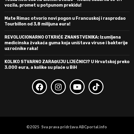
vozila, promet u potpunom prekidu!
Mate Rimac otvorio novi pogon u Francuskoj i rasprodao
Tourbillon od 3,8 milijuna eura!
REVOLUCIONARNO OTKRIĆE ZNANSTVENIKA: Izumljena
medicinska žvakaća guma koja uništava viruse i bakterije
uzročnike raka!
KOLIKO STVARNO ZARAĐUJU LIJEČNICI? U Hrvatskoj preko
3.000 eura, a kolike su plaće u BiH
©2025 Sva prava pridržava ABCportal.info