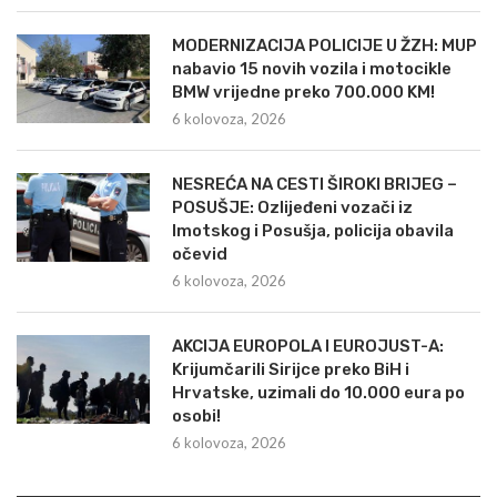
MODERNIZACIJA POLICIJE U ŽZH: MUP
nabavio 15 novih vozila i motocikle
BMW vrijedne preko 700.000 KM!
6 kolovoza, 2026
NESREĆA NA CESTI ŠIROKI BRIJEG –
POSUŠJE: Ozlijeđeni vozači iz
Imotskog i Posušja, policija obavila
očevid
6 kolovoza, 2026
AKCIJA EUROPOLA I EUROJUST-A:
Krijumčarili Sirijce preko BiH i
Hrvatske, uzimali do 10.000 eura po
osobi!
6 kolovoza, 2026