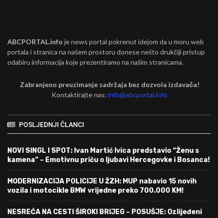
ABCPORTAL.info
je news portal pokrenut idejom da u moru web
portala i stranica na našem prostoru donese nešto drukčiji pristup
odabiru informacija koje prezentiramo na našim stranicama.
Zabranjeno preuzimanje sadržaja bez dozvola izdavača!
Kontaktirajte nas:
info@abcportal.info
POSLJEDNJI ČLANCI
NOVI SINGL I SPOT: Ivan Martić Ivica predstavio “Ženu s
kamena” – Emotivnu priču o ljubavi Hercegovke i Bosanca!
MODERNIZACIJA POLICIJE U ŽZH: MUP nabavio 15 novih
vozila i motocikle BMW vrijedne preko 700.000 KM!
NESREĆA NA CESTI ŠIROKI BRIJEG – POSUŠJE: Ozlijeđeni