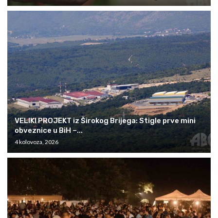
VELIKI PROJEKT iz Širokog Brijega: Stigle prve mini
obveznice u BiH –...
4 kolovoza, 2026