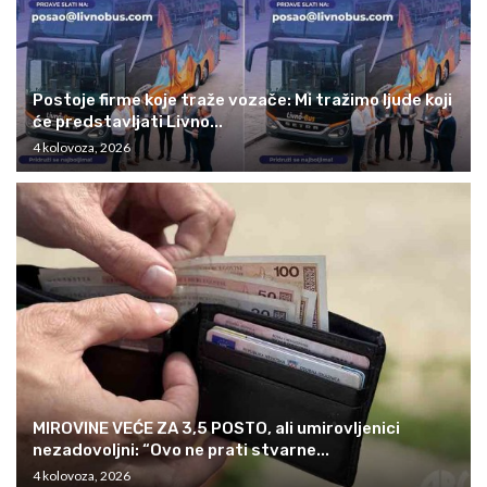
Postoje firme koje traže vozače: Mi tražimo ljude koji
će predstavljati Livno...
4 kolovoza, 2026
MIROVINE VEĆE ZA 3,5 POSTO, ali umirovljenici
nezadovoljni: “Ovo ne prati stvarne...
4 kolovoza, 2026