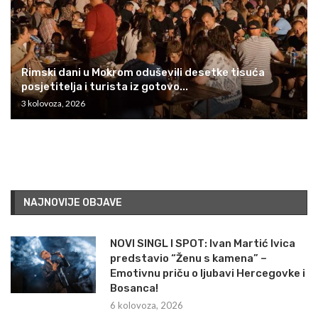
Rimski dani u Mokrom oduševili desetke tisuća
posjetitelja i turista iz gotovo...
3 kolovoza, 2026
NAJNOVIJE OBJAVE
NOVI SINGL I SPOT: Ivan Martić Ivica
predstavio “Ženu s kamena” –
Emotivnu priču o ljubavi Hercegovke i
Bosanca!
6 kolovoza, 2026