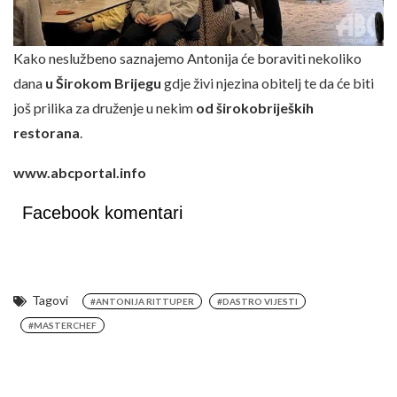
Kako neslužbeno saznajemo Antonija će boraviti nekoliko
dana
u Širokom Brijegu
gdje živi njezina obitelj te da će biti
još prilika za druženje u nekim
od širokobrijeških
restorana
.
www.abcportal.info
Facebook komentari
Tagovi
#ANTONIJA RITTUPER
#DASTRO VIJESTI
#MASTERCHEF