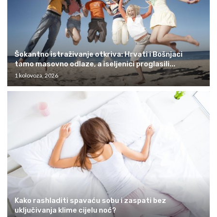
Šokantno istraživanje otkriva: Hrvati i Bošnjaci
tamo masovno odlaze, a iseljenici proglasili...
1 kolovoza, 2026
Kako rashladiti spavaću sobu i zaspati bez
uključivanja klime cijelu noć?