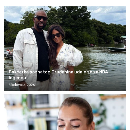
Pokćerka poznatog Gruđanina udaje se za NBA
legendu
3 kolovoza, 2026