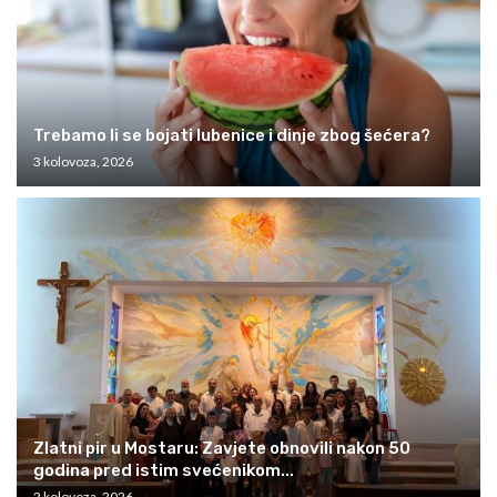
Trebamo li se bojati lubenice i dinje zbog šećera?
3 kolovoza, 2026
Zlatni pir u Mostaru: Zavjete obnovili nakon 50
godina pred istim svećenikom...
2 kolovoza, 2026