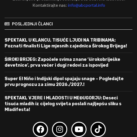
Kontaktirajte nas:
info@abcportal.info
POSLJEDNJI ČLANCI
SPEKTAKL U KLANCU, TISUĆE LJUDI NA TRIBINAMA:
Poznati finalisti Lige mjesnih zajednica Širokog Brijega!
ŠIROKI BRIJEG: Započele svima znane ‘širokobriješke
devetnice’, prva večer i dugi redovi za ispovijed
Super El Niño i Indijski dipol spajaju snage – Pogledajte
prvu prognozu za zimu 2026./2027.!
SPEKTAKL VJERE I MLADOSTI U MEĐUGORJU: Deseci
tisuća mladih iz cijelog svijeta poslali najljepšu sliku s
Mladifesta!