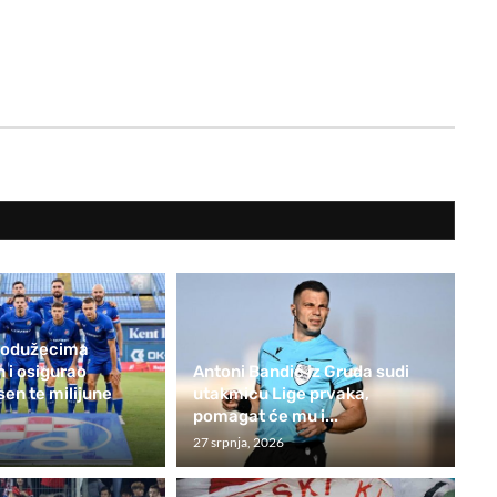
rodužecima
 i osigurao
Antoni Bandić iz Gruda sudi
sen te milijune
utakmicu Lige prvaka,
pomagat će mu i...
27 srpnja, 2026