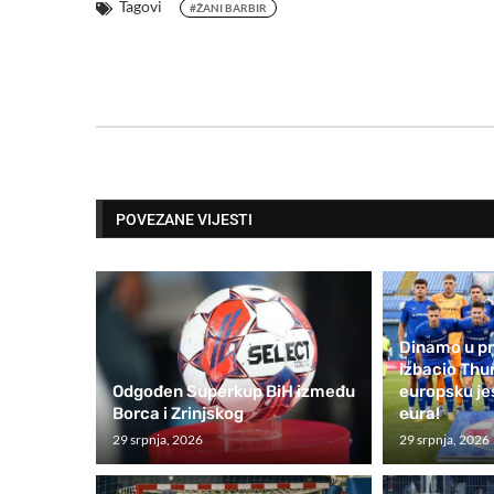
Tagovi
#ŽANI BARBIR
POVEZANE VIJESTI
Dinamo u p
izbacio Thun
Odgođen Superkup BiH između
europsku je
Borca i Zrinjskog
eura!
29 srpnja, 2026
29 srpnja, 2026