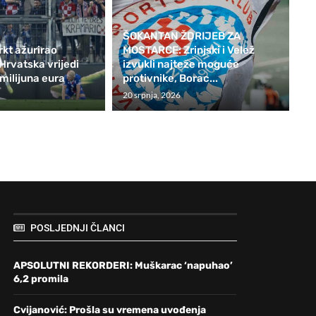
ŠOKANTAN ŽDRIJEB ZA
kt ažurirao
MOSTARCE: Zrinjski i Velež
 Hrvatska vrijedi
izvukli najteže moguće
milijuna eura
protivnike, Borac...
20 srpnja, 2026
POSLJEDNJI ČLANCI
APSOLUTNI REKORDERI: Muškarac ‘napuhao’
6,2 promila
Cvijanović: Prošla su vremena uvođenja