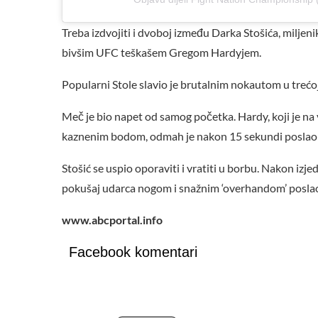
Treba izdvojiti i dvoboj između Darka Stošića, miljen
bivšim UFC teškašem Gregom Hardyjem.
Popularni Stole slavio je brutalnim nokautom u trećoj
Meč je bio napet od samog početka. Hardy, koji je na
kaznenim bodom, odmah je nakon 15 sekundi poslao 
Stošić se uspio oporaviti i vratiti u borbu. Nakon izj
pokušaj udarca nogom i snažnim ‘overhandom’ poslao 
www.abcportal.info
Facebook komentari