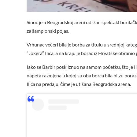
Sinoć je u Beogradskoj areni održan spektakl borilačk
za šampionski pojas.
Vrhunac večeri bila je borba za titulu u srednjoj kate
“Jokera” Ilića, a na kraju je borac iz Hrvatske obranio 
Iako se Barbir poskliznuo na samom početku, što je Ilić
napeta razmjena u kojoj su oba borca ​​bila blizu poraza.
Ilića na predaju, čime je utišana Beogradska arena.