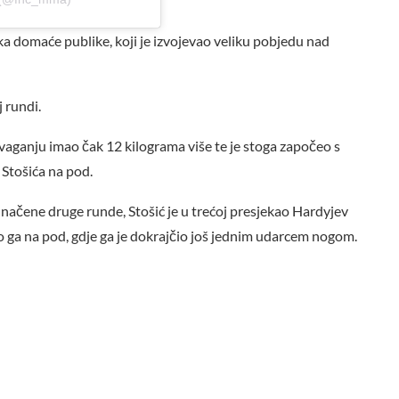
ika domaće publike, koji je izvojevao veliku pobjedu nad
 rundi.
 vaganju imao čak 12 kilograma više te je stoga započeo s
Stošića na pod.
ednačene druge runde, Stošić je u trećoj presjekao Hardyjev
ga na pod, gdje ga je dokrajčio još jednim udarcem nogom.