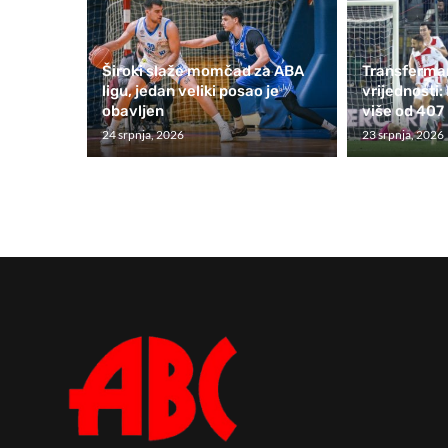
Široki slaže momčad za ABA
Transfermar
ligu, jedan veliki posao je
vrijednosti:
obavljen
više od 407 
24 srpnja, 2026
23 srpnja, 2026