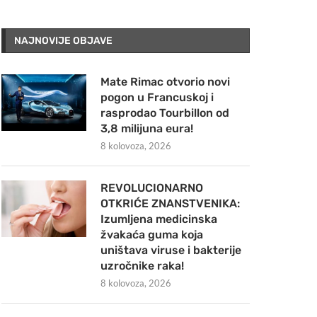
NAJNOVIJE OBJAVE
Mate Rimac otvorio novi
pogon u Francuskoj i
rasprodao Tourbillon od
3,8 milijuna eura!
8 kolovoza, 2026
REVOLUCIONARNO
OTKRIĆE ZNANSTVENIKA:
Izumljena medicinska
žvakaća guma koja
uništava viruse i bakterije
uzročnike raka!
8 kolovoza, 2026