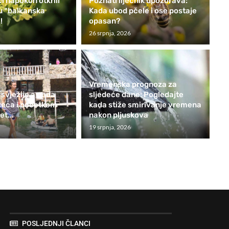
i napokon otkrili
Poznati liječnik upozorava:
nu “balkanska
Kada ubod pčele i ose postaje
!
opasan?
26 srpnja, 2026
Vremenska prognoza za
 svježije a onda
sljedeće dane: Pogledajte
seca i početkom
kada stiže smirivanje vremena
t...
nakon pljuskova
19 srpnja, 2026
POSLJEDNJI ČLANCI