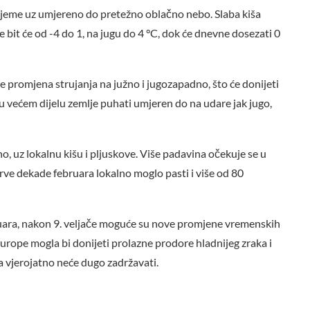
 vrijeme uz umjereno do pretežno oblačno nebo. Slaba kiša
 bit će od -4 do 1, na jugu do 4 °C, dok će dnevne dosezati 0
 promjena strujanja na južno i jugozapadno, što će donijeti
 u većem dijelu zemlje puhati umjeren do na udare jak jugo,
o, uz lokalnu kišu i pljuskove. Više padavina očekuje se u
rve dekade februara lokalno moglo pasti i više od 80
ruara, nakon 9. veljače moguće su nove promjene vremenskih
urope mogla bi donijeti prolazne prodore hladnijeg zraka i
ja vjerojatno neće dugo zadržavati.