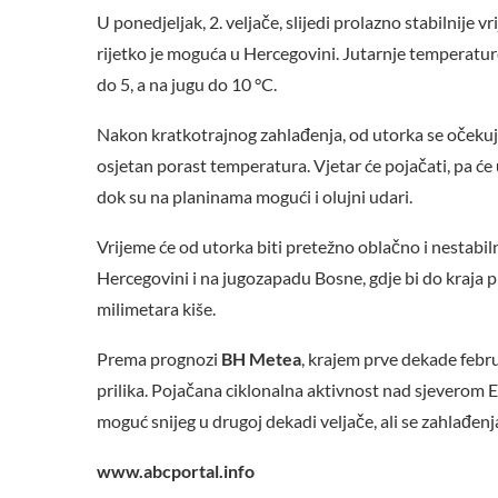
U ponedjeljak, 2. veljače, slijedi prolazno stabilnije
rijetko je moguća u Hercegovini. Jutarnje temperature
do 5, a na jugu do 10 °C.
Nakon kratkotrajnog zahlađenja, od utorka se očekuje
osjetan porast temperatura. Vjetar će pojačati, pa će
dok su na planinama mogući i olujni udari.
Vrijeme će od utorka biti pretežno oblačno i nestabiln
Hercegovini i na jugozapadu Bosne, gdje bi do kraja p
milimetara kiše.
Prema prognozi
BH Metea
, krajem prve dekade feb
prilika. Pojačana ciklonalna aktivnost nad sjeverom E
moguć snijeg u drugoj dekadi veljače, ali se zahlađen
www.abcportal.info