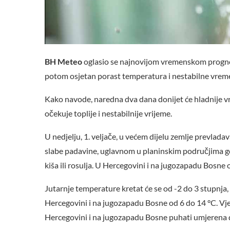
BH Meteo
oglasio se najnovijom vremenskom prognoz
potom osjetan porast temperatura i nestabilne vreme
Kako navode, naredna dva dana donijet će hladnije vri
očekuje toplije i nestabilnije vrijeme.
U nedjelju, 1. veljače, u većem dijelu zemlje prevlad
slabe padavine, uglavnom u planinskim područjima gdj
kiša ili rosulja. U Hercegovini i na jugozapadu Bosne 
Jutarnje temperature kretat će se od -2 do 3 stupnja, 
Hercegovini i na jugozapadu Bosne od 6 do 14 °C. Vjet
Hercegovini i na jugozapadu Bosne puhati umjerena d