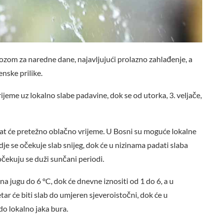
om za naredne dane, najavljujući prolazno zahlađenje, a
nske prilike.
jeme uz lokalno slabe padavine, dok se od utorka, 3. veljače,
avat će pretežno oblačno vrijeme. U Bosni su moguće lokalne
e se očekuje slab snijeg, dok će u nizinama padati slaba
očekuju se duži sunčani periodi.
na jugu do 6 °C, dok će dnevne iznositi od 1 do 6, a u
ar će biti slab do umjeren sjeveroistočni, dok će u
o lokalno jaka bura.