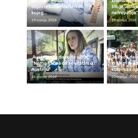
prestati: Poznati meteorolog
Znanstvenic
objavio točan datum do
što je uisti
kojeg...
nefropatija”
29 srpnja, 2026
29 srpnja, 2026
Austrijanka doselila u BiH:
Još koji dan
“Nema šanse da se vratim u
krajem mje
Austriju”
kolovoza ope
26 srpnja, 2026
23 srpnja, 2026