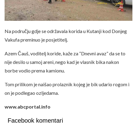
Na području gdje se održavala korida u Kutanji kod Donjeg
Vakufa preminuo je posjetitelj.
Azem Čauš, voditelj koride, kaže za “Dnevni avaz” da se to
nije desilo u samoj areni, nego kad je vlasnik bika nakon
borbe vodio prema kamionu.
Tom prilikom je naišao prolaznik kojeg je bik udario rogom i
on je podlegao ozljedama.
www.abcportal.info
Facebook komentari