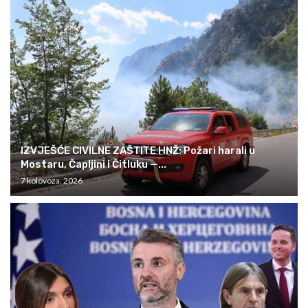
IZVJEŠĆE CIVILNE ZAŠTITE HNŽ: Požari harali u
Mostaru, Čapljini i Čitluku —...
7 kolovoza, 2026