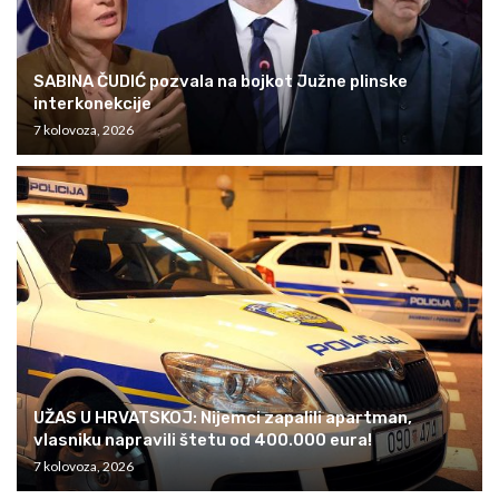
SABINA ČUDIĆ pozvala na bojkot Južne plinske
interkonekcije
7 kolovoza, 2026
UŽAS U HRVATSKOJ: Nijemci zapalili apartman,
vlasniku napravili štetu od 400.000 eura!
7 kolovoza, 2026