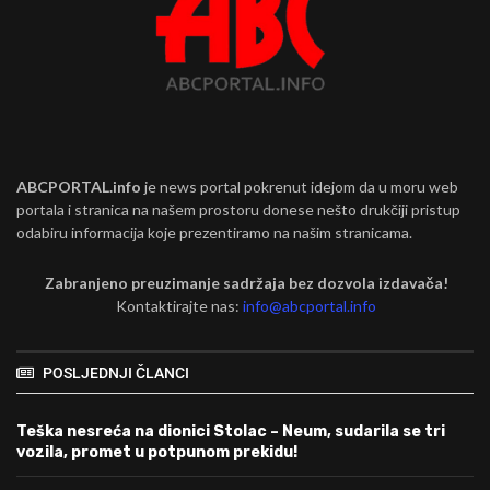
ABCPORTAL.info
je news portal pokrenut idejom da u moru web
portala i stranica na našem prostoru donese nešto drukčiji pristup
odabiru informacija koje prezentiramo na našim stranicama.
Zabranjeno preuzimanje sadržaja bez dozvola izdavača!
Kontaktirajte nas:
info@abcportal.info
POSLJEDNJI ČLANCI
Teška nesreća na dionici Stolac – Neum, sudarila se tri
vozila, promet u potpunom prekidu!