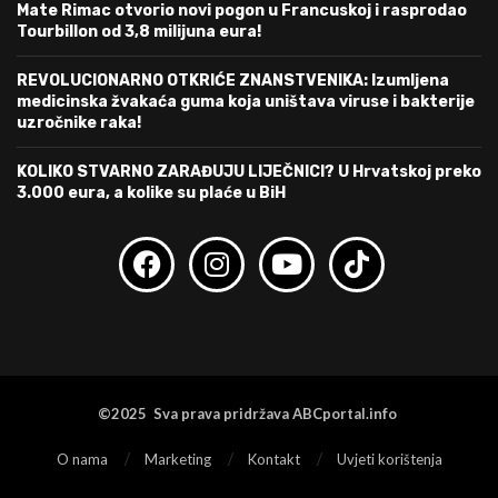
Mate Rimac otvorio novi pogon u Francuskoj i rasprodao
Tourbillon od 3,8 milijuna eura!
REVOLUCIONARNO OTKRIĆE ZNANSTVENIKA: Izumljena
medicinska žvakaća guma koja uništava viruse i bakterije
uzročnike raka!
KOLIKO STVARNO ZARAĐUJU LIJEČNICI? U Hrvatskoj preko
3.000 eura, a kolike su plaće u BiH
©2025 Sva prava pridržava ABCportal.info
O nama
Marketing
Kontakt
Uvjeti korištenja