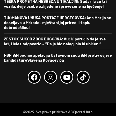
TEŠKA PROMETNA NESREĆA U TIHALJINI: Sudarila se tri
vozila, dvije osobe ozlijeđene i prevezene na liječenje!
TUĐMANOVA UNUKA POSTAJE HERCEGOVKA: Ana Marija se
doseljava u Mrkodol, mještani joj priredili toplu
dobrodošlicu!
ŽESTOK SUKOB ZBOG BUGOJNA: Vučić poručio da je sve
laž, Helez odgovorio – “Da je bio nalog, bio bi uhićen!”
HSP BiH podnio apelaciju Ustavnom sudu BiH protiv ovjere
kandidatureSlavena Kovačevića
©2025 Sva prava pridržava ABCportal.info