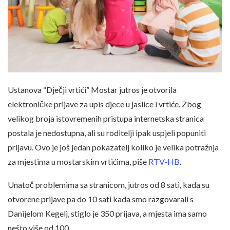
Ustanova “Dječji vrtići” Mostar jutros je otvorila
elektroničke prijave za upis djece u jaslice i vrtiće. Zbog
velikog broja istovremenih pristupa internetska stranica
postala je nedostupna, ali su roditelji ipak uspjeli popuniti
prijavu. Ovo je još jedan pokazatelj koliko je velika potražnja
za mjestima u mostarskim vrtićima, piše
RTV-HB
.
Unatoč problemima sa stranicom, jutros od 8 sati, kada su
otvorene prijave pa do 10 sati kada smo razgovarali s
Danijelom Kegelj, stiglo je 350 prijava, a mjesta ima samo
nešto više od 100.