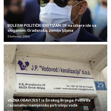
BOLESNI POLITIČKI IDIOTIZAM: DF na izbore ide sa
sloganom: Građanska, zemlja ljiljana
5 kolovoza, 2026
VAŽNA OBAVIJEST iz Širokog Brijega: Poziv za
racionalnu i namjensku potrošnju vode