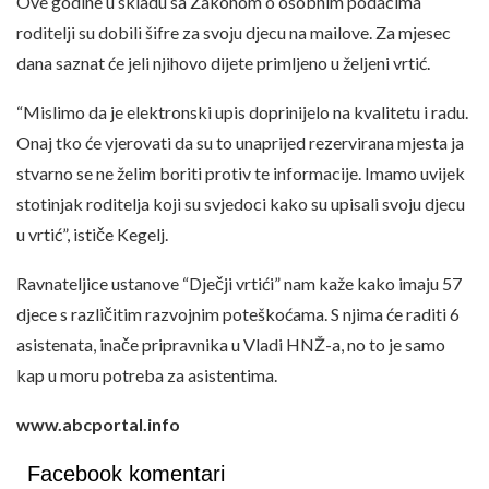
Ove godine u skladu sa Zakonom o osobnim podacima
roditelji su dobili šifre za svoju djecu na mailove. Za mjesec
dana saznat će jeli njihovo dijete primljeno u željeni vrtić.
“Mislimo da je elektronski upis doprinijelo na kvalitetu i radu.
Onaj tko će vjerovati da su to unaprijed rezervirana mjesta ja
stvarno se ne želim boriti protiv te informacije. Imamo uvijek
stotinjak roditelja koji su svjedoci kako su upisali svoju djecu
u vrtić”, ističe Kegelj.
Ravnateljice ustanove “Dječji vrtići” nam kaže kako imaju 57
djece s različitim razvojnim poteškoćama. S njima će raditi 6
asistenata, inače pripravnika u Vladi HNŽ-a, no to je samo
kap u moru potreba za asistentima.
www.abcportal.info
Facebook komentari