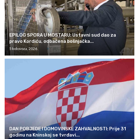
EPILOG SPORA U MOSTARU: Ustavni sud dao za
pravo Kordiću, odbačena bošnjačka...
5 kolovoza, 2026
DAN POBJEDE I DOMOVINSKE ZAHVALNOSTI: Prije 31
godinu na Kninskoj se tvrđavi...