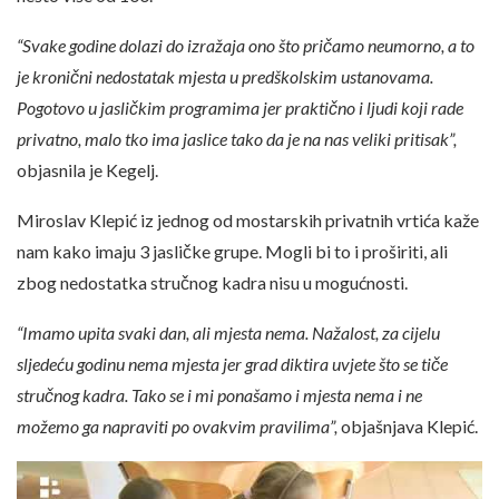
“Svake godine dolazi do izražaja ono što pričamo neumorno, a to
je kronični nedostatak mjesta u predškolskim ustanovama.
Pogotovo u jasličkim programima jer praktično i ljudi koji rade
privatno, malo tko ima jaslice tako da je na nas veliki pritisak”,
objasnila je Kegelj.
Miroslav Klepić iz jednog od mostarskih privatnih vrtića kaže
nam kako imaju 3 jasličke grupe. Mogli bi to i proširiti, ali
zbog nedostatka stručnog kadra nisu u mogućnosti.
“Imamo upita svaki dan, ali mjesta nema. Nažalost, za cijelu
sljedeću godinu nema mjesta jer grad diktira uvjete što se tiče
stručnog kadra. Tako se i mi ponašamo i mjesta nema i ne
možemo ga napraviti po ovakvim pravilima”,
objašnjava Klepić.