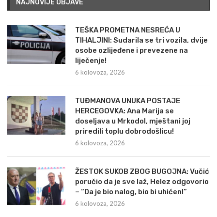
NAJNOVIJE OBJAVE
TEŠKA PROMETNA NESREĆA U
TIHALJINI: Sudarila se tri vozila, dvije
osobe ozlijeđene i prevezene na
liječenje!
6 kolovoza, 2026
TUĐMANOVA UNUKA POSTAJE
HERCEGOVKA: Ana Marija se
doseljava u Mrkodol, mještani joj
priredili toplu dobrodošlicu!
6 kolovoza, 2026
ŽESTOK SUKOB ZBOG BUGOJNA: Vučić
poručio da je sve laž, Helez odgovorio
– “Da je bio nalog, bio bi uhićen!”
6 kolovoza, 2026