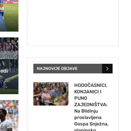
ne
NAJNOVIJE OBJAVE
jedi
a
HODOČASNICI,
KONJANICI I
PUNO
ZAJEDNIŠTVA:
Na Blidinju
proslavljena
Gospa Snježna,
planinsko