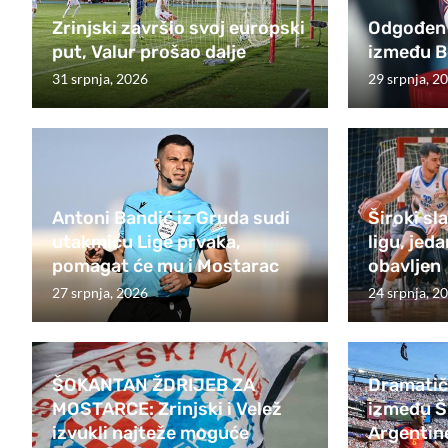
Zrinjski završio svoj europski
Odgođen 
put, Valur prošao dalje
između Bo
31 srpnja, 2026
29 srpnja, 2
Antoni Bandić iz Gruda sudi
Široki s
utakmicu Lige prvaka,
ligu, jeda
pomagat će mu i Mostarac
obavljen
27 srpnja, 2026
24 srpnja, 2
ŠOKANTAN ŽDRIJEB ZA
Dramatič
MOSTARCE: Zrinjski i Velež
između Š
izvukli najteže moguće
Argentine