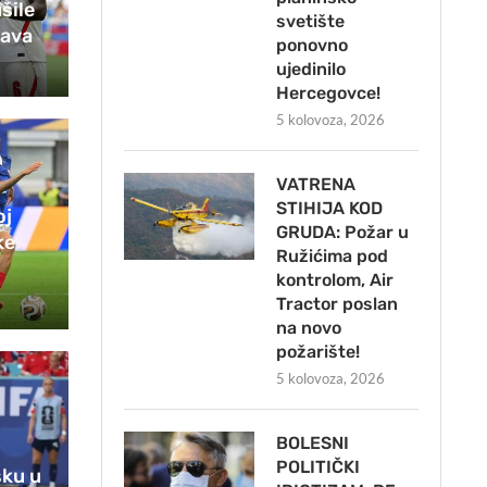
šile
svetište
tava
ponovno
ujedinilo
Hercegovce!
5 kolovoza, 2026
VATRENA
STIHIJA KOD
oj
GRUDA: Požar u
ke
Ružićima pod
kontrolom, Air
Tractor poslan
na novo
požarište!
5 kolovoza, 2026
BOLESNI
POLITIČKI
sku u