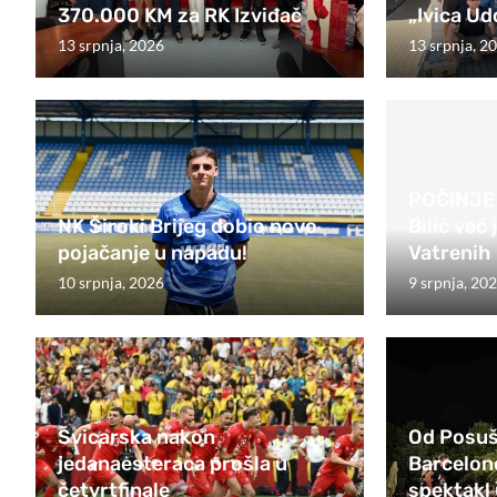
370.000 KM za RK Izviđač
„Ivica Ud
13 srpnja, 2026
13 srpnja, 2
POČINJE 
NK Široki Brijeg dobio novo
Bilić već 
pojačanje u napadu!
Vatrenih
10 srpnja, 2026
9 srpnja, 20
Švicarska nakon
Od Posušj
jedanaesteraca prošla u
Barcelon
četvrtfinale
spektakl