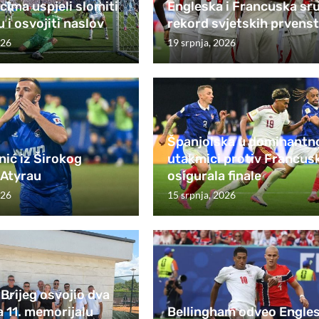
ima uspjeli slomiti
Engleska i Francuska sru
 i osvojiti naslov
rekord svjetskih prvens
026
19 srpnja, 2026
Španjolska u dominantn
ić iz Širokog
utakmici protiv Francus
 Atyrau
osigurala finale
026
15 srpnja, 2026
 Brijeg osvojio dva
 11. memorijalu
Bellingham odveo Engle