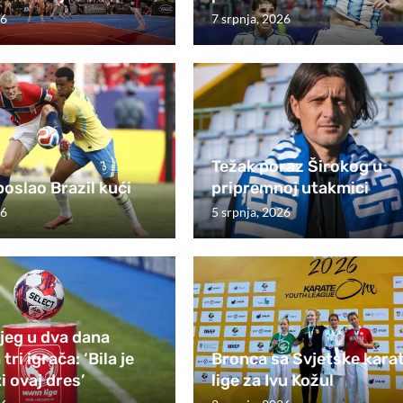
26
7 srpnja, 2026
Težak poraz Širokog u
oslao Brazil kući
pripremnoj utakmici
26
5 srpnja, 2026
ijeg u dva dana
tri igrača: ‘Bila je
Bronca sa Svjetske kara
i ovaj dres’
lige za Ivu Kožul