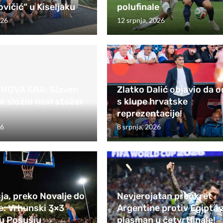
ovičić“ u Kiseljaku
polufinale
026
12 srpnja, 2026
NOVA ERA: Slaven
Zlatko Dalić objavio da o
je složio novi stožer
s klupe hrvatske
reprezentacije!
26
8 srpnja, 2026
a, preko Novalje do
Nevjerojatan preokret
e: Vrhunski 3×3
Argentine protiv Egipta 
 u Posušju
plasman u četvrtfinale!