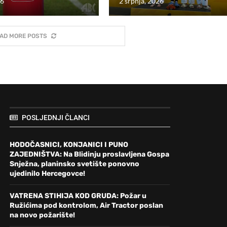
26
2 srpnja, 2026
AD MORE POSTS
POSLJEDNJI ČLANCI
HODOČASNICI, KONJANICI I PUNO
ZAJEDNIŠTVA: Na Blidinju proslavljena Gospa
Snježna, planinsko svetište ponovno
ujedinilo Hercegovce!
VATRENA STIHIJA KOD GRUDA: Požar u
Ružićima pod kontrolom, Air Tractor poslan
na novo požarište!