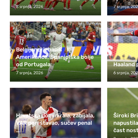
8 srpnja, 2026
7 srpnja, 20
Belgijanci izbacili
Amerikance, Španjolska bolje
od Portugala
Haaland p
7 srpnja, 2026
6 srpnja, 20
Hrvatska dominirala, zabijala,
Široki Br
VAR poništavao, sučev penal
napustila 
…
čast nost