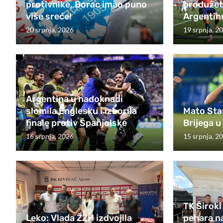
protivnike, Borac imao puno
produžetc
više sreće!
Argentinu
20 srpnja, 2026
19 srpnja, 2
Argentina u nadoknadi
slomila Englesku i izborila
Mato Stan
finale protiv Španjolske
Brijega u
16 srpnja, 2026
15 srpnja, 2
TK Široki
Leko: Vlada ŽZH izdvojila
pehara na