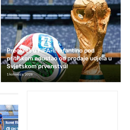
Preokret u FIFA-i: Infantino pod
pritiskom odustao od prodaje udjela u
Svjetskom prvenstvu!
1 kolovoza, 2026