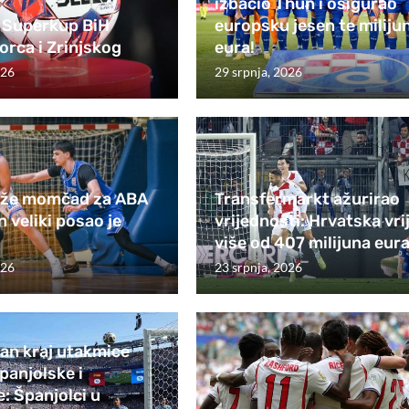
izbacio Thun i osigurao
Superkup BiH
europsku jesen te miliju
rca i Zrinjskog
eura!
026
29 srpnja, 2026
laže momčad za ABA
Transfermarkt ažurirao
n veliki posao je
vrijednosti: Hrvatska vri
više od 407 milijuna eur
026
23 srpnja, 2026
an kraj utakmice
panjolske i
: Španjolci u