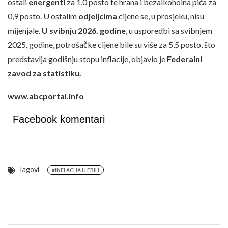
ostali
energenti
za 1,0 posto te hrana i bezalkoholna pića za
0,9 posto. U ostalim
odjeljcima
cijene se, u prosjeku, nisu
mijenjale.
U svibnju 2026. godine
, u usporedbi sa svibnjem
2025. godine, potrošačke cijene bile su više za 5,5 posto, što
predstavlja godišnju stopu inflacije, objavio je
Federalni
zavod za statistiku.
www.abcportal.info
Facebook komentari
Tagovi
#INFLACIJA U FBIH