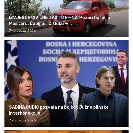
IZVJEŠĆE CIVILNE ZAŠTITE HNŽ: Požari harali u
Mostaru, Čapljini i Čitluku —...
7 kolovoza, 2026
SABINA ČUDIĆ pozvala na bojkot Južne plinske
interkonekcije
7 kolovoza, 2026