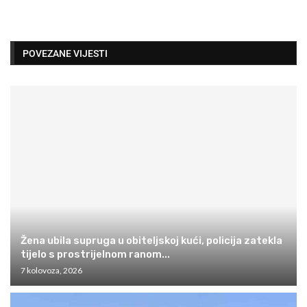
POVEZANE VIJESTI
Žena ubila supruga u obiteljskoj kući, policija zatekla
tijelo s prostrijelnom ranom...
7 kolovoza, 2026