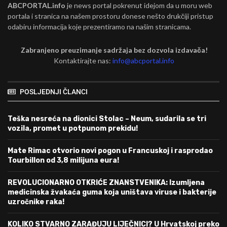
ABCPORTAL.info
je news portal pokrenut idejom da u moru web
portala i stranica na našem prostoru donese nešto drukčiji pristup
odabiru informacija koje prezentiramo na našim stranicama.
Zabranjeno preuzimanje sadržaja bez dozvola izdavača!
Kontaktirajte nas:
info@abcportal.info
POSLJEDNJI ČLANCI
Teška nesreća na dionici Stolac – Neum, sudarila se tri
vozila, promet u potpunom prekidu!
Mate Rimac otvorio novi pogon u Francuskoj i rasprodao
Tourbillon od 3,8 milijuna eura!
REVOLUCIONARNO OTKRIĆE ZNANSTVENIKA: Izumljena
medicinska žvakaća guma koja uništava viruse i bakterije
uzročnike raka!
KOLIKO STVARNO ZARAĐUJU LIJEČNICI? U Hrvatskoj preko