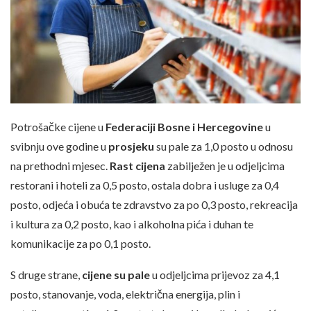
Potrošačke cijene u
Federaciji Bosne i Hercegovine
u
svibnju ove godine u
prosjeku
su pale za 1,0 posto u odnosu
na prethodni mjesec.
Rast cijena
zabilježen je u odjeljcima
restorani i hoteli za 0,5 posto, ostala dobra i usluge za 0,4
posto, odjeća i obuća te zdravstvo za po 0,3 posto, rekreacija
i kultura za 0,2 posto, kao i alkoholna pića i duhan te
komunikacije za po 0,1 posto.
S druge strane,
cijene su pale
u odjeljcima prijevoz za 4,1
posto, stanovanje, voda, električna energija, plin i