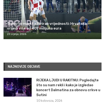
Transfermarkt ažurirao vrijednosti: Hrvatska
vrijedi više od 407 milijuna eura
23 srpnja, 2026
NAJNOVIJE OBJAVE
RIJEKA LJUDI U RAKITNU: Pogledajte
što su nam rekli i kako je izgledao
koncert Dalmatina za obnovu crkve u
Sutini
10 kolovoza, 2026