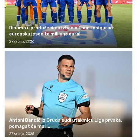
Dinamo u produžecima izbacio Thun i osigurao
europsku jesen te milijune eura!
29 srpnja, 2026
Antoni Bandić iz Gruda sudi utakmicu Lige prvaka,
pomagat će mu i...
27 srpnja, 2026