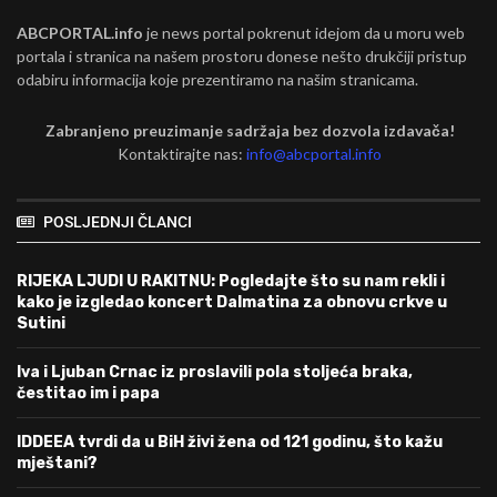
ABCPORTAL.info
je news portal pokrenut idejom da u moru web
portala i stranica na našem prostoru donese nešto drukčiji pristup
odabiru informacija koje prezentiramo na našim stranicama.
Zabranjeno preuzimanje sadržaja bez dozvola izdavača!
Kontaktirajte nas:
info@abcportal.info
POSLJEDNJI ČLANCI
RIJEKA LJUDI U RAKITNU: Pogledajte što su nam rekli i
kako je izgledao koncert Dalmatina za obnovu crkve u
Sutini
Iva i Ljuban Crnac iz proslavili pola stoljeća braka,
čestitao im i papa
IDDEEA tvrdi da u BiH živi žena od 121 godinu, što kažu
mještani?