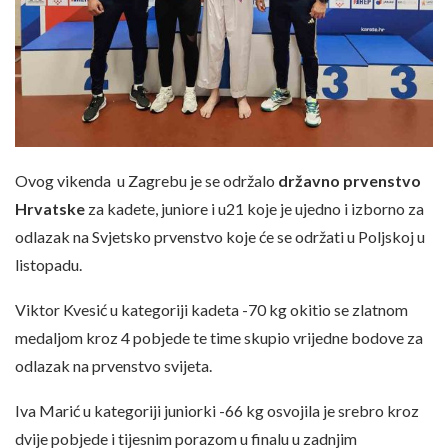
Ovog vikenda u Zagrebu je se održalo
državno prvenstvo
Hrvatske
za kadete, juniore i u21 koje je ujedno i izborno za
odlazak na Svjetsko prvenstvo koje će se održati u Poljskoj u
listopadu.
Viktor Kvesić u kategoriji kadeta -70 kg okitio se zlatnom
medaljom kroz 4 pobjede te time skupio vrijedne bodove za
odlazak na prvenstvo svijeta.
Iva Marić u kategoriji juniorki -66 kg osvojila je srebro kroz
dvije pobjede i tijesnim porazom u finalu u zadnjim