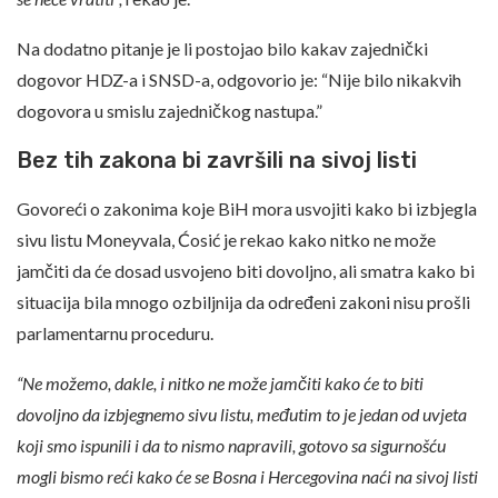
Na dodatno pitanje je li postojao bilo kakav zajednički
dogovor HDZ-a i SNSD-a, odgovorio je: “Nije bilo nikakvih
dogovora u smislu zajedničkog nastupa.”
Bez tih zakona bi završili na sivoj listi
Govoreći o zakonima koje BiH mora usvojiti kako bi izbjegla
sivu listu Moneyvala, Ćosić je rekao kako nitko ne može
jamčiti da će dosad usvojeno biti dovoljno, ali smatra kako bi
situacija bila mnogo ozbiljnija da određeni zakoni nisu prošli
parlamentarnu proceduru.
“Ne možemo, dakle, i nitko ne može jamčiti kako će to biti
dovoljno da izbjegnemo sivu listu, međutim to je jedan od uvjeta
koji smo ispunili i da to nismo napravili, gotovo sa sigurnošću
mogli bismo reći kako će se Bosna i Hercegovina naći na sivoj listi