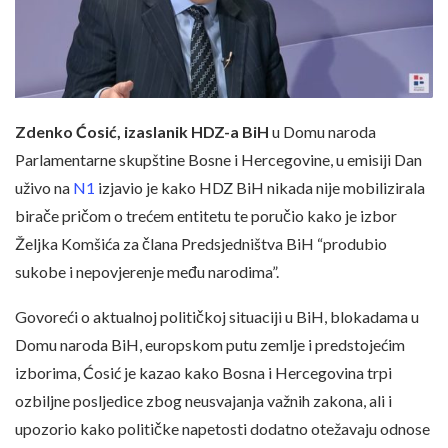
Zdenko Ćosić, izaslanik HDZ-a BiH
u Domu naroda
Parlamentarne skupštine Bosne i Hercegovine, u emisiji Dan
uživo na
N1
izjavio je kako HDZ BiH nikada nije mobilizirala
birače pričom o trećem entitetu te poručio kako je izbor
Željka Komšića za člana Predsjedništva BiH “produbio
sukobe i nepovjerenje među narodima”.
Govoreći o aktualnoj političkoj situaciji u BiH, blokadama u
Domu naroda BiH, europskom putu zemlje i predstojećim
izborima, Ćosić je kazao kako Bosna i Hercegovina trpi
ozbiljne posljedice zbog neusvajanja važnih zakona, ali i
upozorio kako političke napetosti dodatno otežavaju odnose