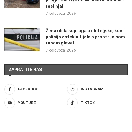
progutala više od 40 hektara šume i
raslinja!
7 kolovoza, 2026
Žena ubila supruga u obiteljskoj kući,
policija zatekla tijelo s prostrijelnom
ranom glave!
7 kolovoza, 2026
ZAPRATITE NAS
FACEBOOK
INSTAGRAM
YOUTUBE
TIKTOK