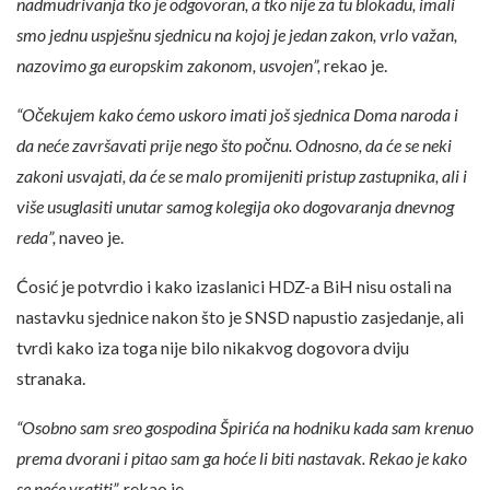
nadmudrivanja tko je odgovoran, a tko nije za tu blokadu, imali
smo jednu uspješnu sjednicu na kojoj je jedan zakon, vrlo važan,
nazovimo ga europskim zakonom, usvojen”,
rekao je.
“Očekujem kako ćemo uskoro imati još sjednica Doma naroda i
da neće završavati prije nego što počnu. Odnosno, da će se neki
zakoni usvajati, da će se malo promijeniti pristup zastupnika, ali i
više usuglasiti unutar samog kolegija oko dogovaranja dnevnog
reda”,
naveo je.
Ćosić je potvrdio i kako izaslanici HDZ-a BiH nisu ostali na
nastavku sjednice nakon što je SNSD napustio zasjedanje, ali
tvrdi kako iza toga nije bilo nikakvog dogovora dviju
stranaka.
“Osobno sam sreo gospodina Špirića na hodniku kada sam krenuo
prema dvorani i pitao sam ga hoće li biti nastavak. Rekao je kako
se neće vratiti”,
rekao je.