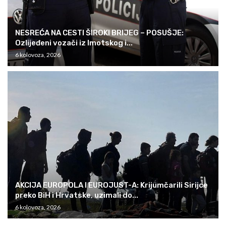
NESREĆA NA CESTI ŠIROKI BRIJEG – POSUŠJE:
Ozlijeđeni vozači iz Imotskog i...
6 kolovoza, 2026
AKCIJA EUROPOLA I EUROJUST-A: Krijumčarili Sirijce
preko BiH i Hrvatske, uzimali do...
6 kolovoza, 2026