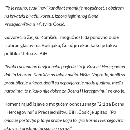
“To je realno, svaki novi kandidat smanjuje mogućnost, s obzirom
na hrvatski birački korpus, izbora legitimnog člana
Predsjedništva BiH”,
tvrdi Ćosić.
Govoreći o Željku Komšiću i mogućnosti da ponovno bude
izabran glasovima Bošnjaka, Ćosić je rekao kako je takva
politika štetna za BiH.
“Svaki racionalan čovjek neka pogleda što je Bosna i Hercegovina
dobila izborom Komšića na takav način. Ništa. Naprotiv, dobili su
produbljenje sukoba, dobili su nepovjerenje među ljudima, među
narodima, to nikako nije dobro za Bosnu i Hercegovinu”,
rekao je.
Komentirajući izjave o mogućem odnosu snaga “2:1 za Bosnu
i Hercegovinu” u Predsjedništvu BiH, Ćosić je upitao:
“Pa
onda se postavlja pitanje protiv koga to igra Bosna i Hercegovina,
ako već koristimo taj sportski izraz?”