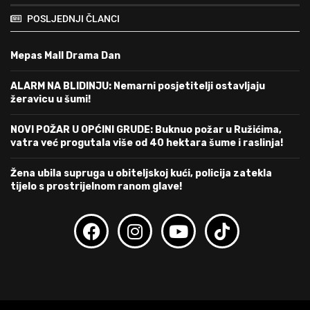
POSLJEDNJI ČLANCI
Mepas Mall Drama Dan
ALARM NA BLIDINJU: Nemarni posjetitelji ostavljaju
žeravicu u šumi!
NOVI POŽAR U OPĆINI GRUDE: Buknuo požar u Ružićima,
vatra već progutala više od 40 hektara šume i raslinja!
Žena ubila supruga u obiteljskoj kući, policija zatekla
tijelo s prostrijelnom ranom glave!