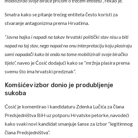
mobilizirao svoje birače pričom o trećem entitetu”,
rekao je.
Smatra kako se pitanje trećeg entiteta često koristi za
stvaranje antagonizma prema Hrvatima.
“Javna hajka i napadi na takav hrvatski politički stav nisu u biti
napad na taj stav, nego napad na onu interpretaciju koju plasiraju
sami napadači kako bi onda na tome mobilizirali svoje biračko
tijelo”,
naveo je Ćosić dodajući kako se “mržnja plasira prema
svemu što ima hrvatski predznak”.
Komšićev izbor donio je produbljenje
sukoba
Ćosić je komentirao i kandidaturu Zdenka Lučića za člana
Predsjedništva BiH uz potporu Hrvatske petorke, navodeći
kako svaki novi kandidat smanjuje šanse za izbor “legitimnog
člana Predsjedništva”.