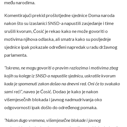
među narodima.
Komentirajući prekid prošlotjedne sjednice Doma naroda
nakon što su izaslanici SNSD-a napustili zasjedanje i time
srušili kvorum, Ćosić je rekao kako ne može govoriti o
motivima njihova odlaska, ali smatra kako su posljednje
sjednice ipak pokazale određeni napredak u radu državnog
parlamenta.
“Iskreno, ne mogu govoriti o pravim razlozima i motivima zbog
kojih su kolege iz SNSD-a napustile sjednicu, uskratile kvorum
kada je spomenuti zakon došao na dnevni red. Oni će to svakako
sami reći”,
naveo je Ćosić. Dodao je kako je nakon
višemjesečnih blokada i javnog nadmudrivanja oko
odgovornosti ipak došlo do određenog pomaka.
“Nakon dugo vremena, višemjesečne blokade i javnog