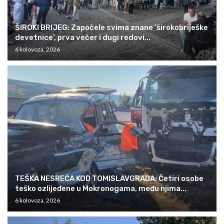
ŠIROKI BRIJEG: Započele svima znane ‘širokobriješke
devetnice’, prva večer i dugi redovi...
6 kolovoza, 2026
TEŠKA NESREĆA KOD TOMISLAVGRADA: Četiri osobe
teško ozlijeđene u Mokronogama, među njima...
6 kolovoza, 2026