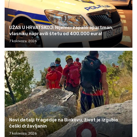
UŽAS U HRVATSKOJ: Nijemci zapalili apartman,
vlasniku napravili štetu od 400.000 eura!
7 kolovoza, 2026
Novi detalji tragedije na Biokovu, život je izgubio
češki državljanin
7 kolovoza, 2026