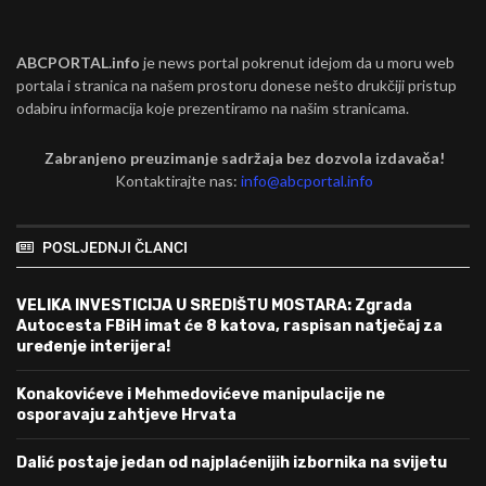
ABCPORTAL.info
je news portal pokrenut idejom da u moru web
portala i stranica na našem prostoru donese nešto drukčiji pristup
odabiru informacija koje prezentiramo na našim stranicama.
Zabranjeno preuzimanje sadržaja bez dozvola izdavača!
Kontaktirajte nas:
info@abcportal.info
POSLJEDNJI ČLANCI
VELIKA INVESTICIJA U SREDIŠTU MOSTARA: Zgrada
Autocesta FBiH imat će 8 katova, raspisan natječaj za
uređenje interijera!
Konakovićeve i Mehmedovićeve manipulacije ne
osporavaju zahtjeve Hrvata
Dalić postaje jedan od najplaćenijih izbornika na svijetu