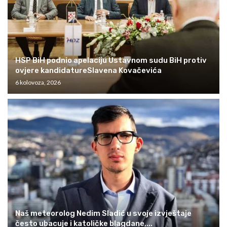
HSP BiH podnio apelaciju Ustavnom sudu BiH protiv
ovjere kandidatureSlavena Kovačevića
6 kolovoza, 2026
Naš meteorolog Nedim Sladić u svoje izvještaje
često ubacuje i katoličke blagdane,...