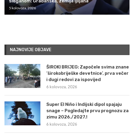
sloganom: Građanska, zemlja ljiljana
5 kolovoza, 2026
NAJNOVIJE OBJAVE
ŠIROKI BRIJEG: Započele svima znane
‘širokobriješke devetnice’, prva večer
i dugi redovi za ispovijed
6 kolovoza, 2026
Super El Niño i Indijski dipol spajaju
snage – Pogledajte prvu prognozu za
zimu 2026./2027.!
6 kolovoza, 2026