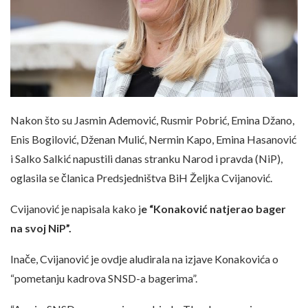
Nakon što su Jasmin Ademović, Rusmir Pobrić, Emina Džano,
Enis Bogilović, Dženan Mulić, Nermin Kapo, Emina Hasanović
i Salko Salkić napustili danas stranku Narod i pravda (NiP),
oglasila se članica Predsjedništva BiH Željka Cvijanović.
Cvijanović je napisala kako j
e “Konaković natjerao bager
na svoj NiP”.
Inače, Cvijanović je ovdje aludirala na izjave Konakovića o
“pometanju kadrova SNSD-a bagerima”.