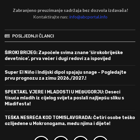
Zabranjeno preuzimanje sadržaja bez dozvola izdavača!
Kontaktirajte nas:
info@abcportal.info
POSLJEDNJI ČLANCI
ŠIROKI BRIJEG: Započele svima znane ‘širokobriješke
devetnice’, prva večer i dugi redovi za ispovijed
Super El Niño i Indijski dipol spajaju snage – Pogledajte
prvu prognozu za zimu 2026./2027.!
SPEKTAKL VJERE I MLADOSTI U MEĐUGORJU: Deseci
tisuća mladih iz cijelog svijeta poslali najljepšu sliku s
Mladifesta!
TEŠKA NESREĆA KOD TOMISLAVGRADA: Četiri osobe teško
ozlijeđene u Mokronogama, među njima i dijete!