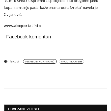
“A, mi u SNSD-u spremni za pobjede. Tko drugome jamu
kopa, sam u nju pada, kaže ona narodna izreka”, navela je
Cvijanović.
www.abcportal.info
Facebook komentari
Tagovi
#ELMEDIN KONAKOVIĆ
#POLITIKA U BIH
POVEZANE VIJESTI