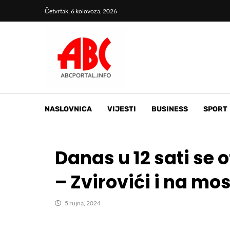
Četvrtak, 6 kolovoza, 2026
NASLOVNICA
VIJESTI
BUSINESS
SPORT
Danas u 12 sati se 
– Zvirovići i na m
5 rujna, 2024