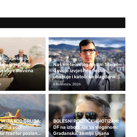
nio apelaciju
du BiH protiv
Naš meteorolog Nedim Sladić
didatureSlavena
u svoje izvještaje često
ubacuje i katoličke blagdane,...
6
6 kolovoza, 2026
IHIJA KOD GRUDA:
BOLESNI POLITIČKI IDIOTIZAM:
ićima pod
DF na izbore ide sa sloganom:
ir Tractor poslan...
Građanska, zemlja ljiljana