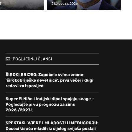
6
5 kolovoza, 2026
POSLJEDNJI ČLANCI
ŠIROKI BRIJEG: Započele svima znane
‘širokobriješke devetnice’, prva večer i dugi
redovi za ispovijed
Super El Niño i Indijski dipol spajaju snage –
Pogledajte prvu prognozu za zimu
2026./2027.!
SPEKTAKL VJERE I MLADOSTI U MEĐUGORJU:
Deseci tisuća mladih iz cijelog svijeta poslali