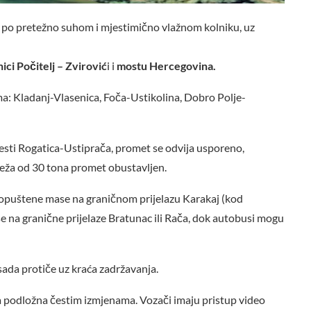
 po pretežno suhom i mjestimično vlažnom kolniku, uz
ci Počitelj – Zvirović
i i
mostu Hercegovina.
ma: Kladanj-Vlasenica, Foča-Ustikolina, Dobro Polje-
cesti Rogatica-Ustiprača, promet se odvija usporeno,
teža od 30 tona promet obustavljen.
dopuštene mase na graničnom prijelazu Karakaj (kod
se na granične prijelaze Bratunac ili Rača, dok autobusi mogu
sada protiče uz kraća zadržavanja.
 podložna čestim izmjenama. Vozači imaju pristup video