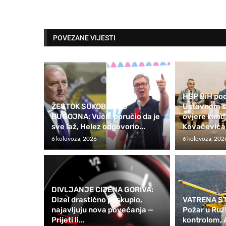
POVEZANE VIJESTI
HSP BiH pod
ŽESTOK SUKOB ZBOG
Ustavnom su
BUGOJNA: Vučić poručio da je
ovjere kan
sve laž, Helez odgovorio...
Kovačevića
6 kolovoza, 2026
6 kolovoza, 202
DIVLJANJE CIJENA GORIVA:
Dizel drastično poskupio,
VATRENA ST
najavljuju nova povećanja —
Požar u Ruž
Prijeti li...
kontrolom, A