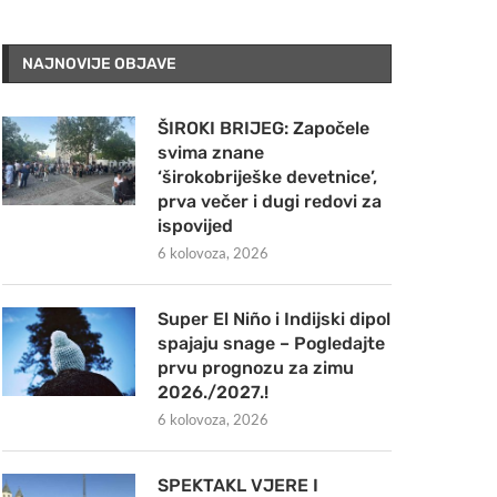
NAJNOVIJE OBJAVE
ŠIROKI BRIJEG: Započele
svima znane
‘širokobriješke devetnice’,
prva večer i dugi redovi za
ispovijed
6 kolovoza, 2026
Super El Niño i Indijski dipol
spajaju snage – Pogledajte
prvu prognozu za zimu
2026./2027.!
6 kolovoza, 2026
SPEKTAKL VJERE I