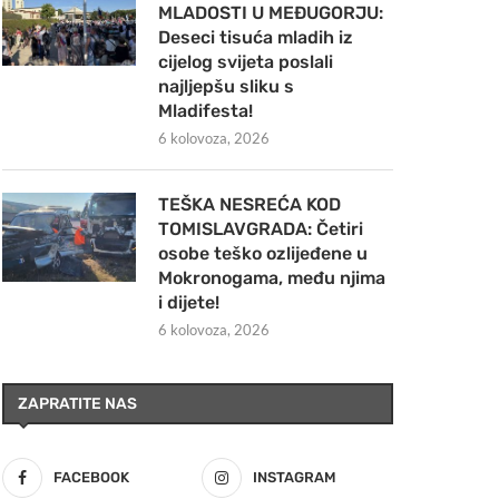
MLADOSTI U MEĐUGORJU:
Deseci tisuća mladih iz
cijelog svijeta poslali
najljepšu sliku s
Mladifesta!
6 kolovoza, 2026
TEŠKA NESREĆA KOD
TOMISLAVGRADA: Četiri
osobe teško ozlijeđene u
Mokronogama, među njima
i dijete!
6 kolovoza, 2026
ZAPRATITE NAS
FACEBOOK
INSTAGRAM