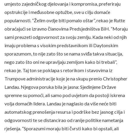
umjesto zajedničkog djelovanja i kompromisa, preferiraju
opstrukcije i međusobne optužbe, sve u cilju domaće
popularnosti. “Želim ovdje biti pomalo oštar”, rekao je Rutte
obraćajući se izravno članovima Predsjedništva BiH. “Moraju
sami preuzeti odgovornost za svoju zemlju. Kada neki od njih
imaju problema s visokim predstavnikom ili Daytonskim
sporazumom, to nije zato što se nama sviđa takva situacija,
nego zato što oni ne upravljaju zemljom kako bi trebali”,
rekao je. Taj ton se poklapa s retorikom i stavovima iz
Trumpove administracije koje je na skupu prenio Christopher
Landau. Njegova poruka bila je jasna: Sjedinjene Države
spremne su pomoći, ali samo pod uvjetom da postoji iskrena
volja domaćih lidera. Landau je naglasio da više neće biti
automatskog prenošenja resursa i podrške bez jasnog cilja i
odgovornosti te se distancirao od ranije politike nametanja
rješenja. “Sporazumi moraju biti čvrsti kako bi opstali, ali