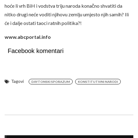
hoće li vrh BiH i vodstva triju naroda konačno shvatiti da
nitko drugi neće voditi njihovu zemlju umjesto njih samih? Ili
će i dalje ostati taoci ratnih politika?!
www.abcportal.info
Facebook komentari
Tagovi
DAYTONSKI SPORAZUM
KONSTITUTIVNI NARODI