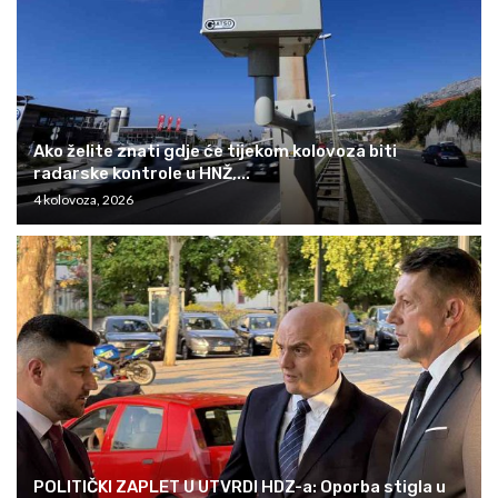
Ako želite znati gdje će tijekom kolovoza biti
radarske kontrole u HNŽ,...
4 kolovoza, 2026
POLITIČKI ZAPLET U UTVRDI HDZ-a: Oporba stigla u