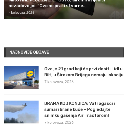
nezadovoljni: “Ovo ne prati stvarne...
4 kolovoza, 2026
NAJNOVIJE OBJAVE
Ovo je 21 grad koji će prvi dobiti Lidl u
BiH, u Širokom Brijegu nemaju lokaciju
7 kolovoza, 2026
DRAMA KOD KONJICA: Vatrogasci i
šumari brane kuće – Pogledajte
snimku gašenja Air Tractorom!
7 kolovoza, 2026