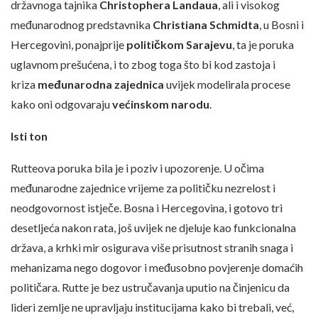
državnoga tajnika
Christophera Landaua
, ali i visokog
međunarodnog predstavnika
Christiana Schmidta
, u Bosni i
Hercegovini, ponajprije
političkom Sarajevu
, ta je poruka
uglavnom prešućena, i to zbog toga što bi kod zastoja i
kriza
međunarodna zajednica
uvijek modelirala procese
kako oni odgovaraju
većinskom narodu
.
Isti ton
Rutteova poruka bila je i poziv i upozorenje. U očima
međunarodne zajednice vrijeme za političku nezrelost i
neodgovornost istječe. Bosna i Hercegovina, i gotovo tri
desetljeća nakon rata, još uvijek ne djeluje kao funkcionalna
država, a krhki mir osigurava više prisutnost stranih snaga i
mehanizama nego dogovor i međusobno povjerenje domaćih
političara. Rutte je bez ustručavanja uputio na činjenicu da
lideri zemlje ne upravljaju institucijama kako bi trebali, već,