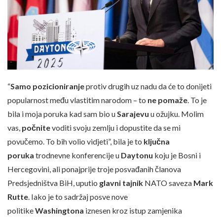
“
Samo pozicioniranje
protiv drugih uz nadu da će to donijeti
popularnost među vlastitim narodom – to
ne pomaže
. To je
bila i moja poruka kad sam bio u
Sarajevu
u ožujku. Molim
vas,
počnite
voditi svoju zemlju i dopustite da se mi
povučemo. To bih volio vidjeti”, bila je to
ključna
poruka
trodnevne konferencije u
Daytonu
koju je Bosni i
Hercegovini, ali ponajprije troje posvađanih članova
Predsjedništva BiH, uputio
glavni tajnik
NATO saveza
Mark
Rutte
. Iako je to sadržaj posve nove
politike
Washingtona
iznesen kroz istup zamjenika