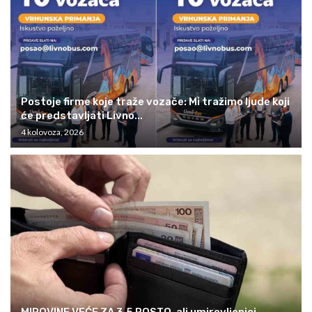
Postoje firme koje traže vozače: Mi tražimo ljude koji
će predstavljati Livno...
4 kolovoza, 2026
MIROVINE VEĆE ZA 3,5 POSTO, ali umirovljenici