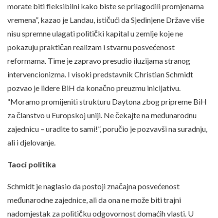
morate biti fleksibilni kako biste se prilagodili promjenama
vremena”, kazao je Landau, ističući da Sjedinjene Države više
nisu spremne ulagati politički kapital u zemlje koje ne
pokazuju praktičan realizam i stvarnu posvećenost
reformama. Time je zapravo presudio iluzijama stranog
intervencionizma. I visoki predstavnik Christian Schmidt
pozvao je lidere BiH da konačno preuzmu inicijativu.
“Moramo promijeniti strukturu Daytona zbog pripreme BiH
za članstvo u Europskoj uniji. Ne čekajte na međunarodnu
zajednicu – uradite to sami!”, poručio je pozvavši na suradnju,
ali i djelovanje.
Taoci politika
Schmidt je naglasio da postoji značajna posvećenost
međunarodne zajednice, ali da ona ne može biti trajni
nadomjestak za političku odgovornost domaćih vlasti. U