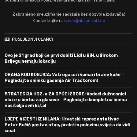
Zabranjeno preuzimanje sadržaja bez dozvola izdavača!
Kontaktirajte nas:
info@abcportal.info
POSLJEDNJI ČLANCI
Ovo je 21 grad koji će prvi dobiti Lidl u BiH, u Širokom
Brijegu nemaju lokaciju
DRAMA KOD KONJICA: Vatrogasci i šumari brane kuće –
Pogledajte snimku gašenja Air Tractorom!
STRATEGIJA HDZ-a ZA OPĆE IZBORE: Vodeći dužnosnici
ulaze u borbu za glasove – Pogledajte kompletna imena
nositelja svih lista!
LJEPE VIJESTI IZ MILANA: Hrvatski reprezentativac
Petar Sučić postao otac, preletio polovicu svijeta da vidi
sina!