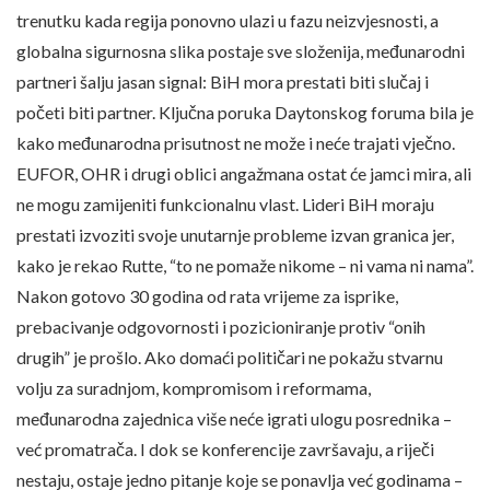
trenutku kada regija ponovno ulazi u fazu neizvjesnosti, a
globalna sigurnosna slika postaje sve složenija, međunarodni
partneri šalju jasan signal: BiH mora prestati biti slučaj i
početi biti partner. Ključna poruka Daytonskog foruma bila je
kako međunarodna prisutnost ne može i neće trajati vječno.
EUFOR, OHR i drugi oblici angažmana ostat će jamci mira, ali
ne mogu zamijeniti funkcionalnu vlast. Lideri BiH moraju
prestati izvoziti svoje unutarnje probleme izvan granica jer,
kako je rekao Rutte, “to ne pomaže nikome – ni vama ni nama”.
Nakon gotovo 30 godina od rata vrijeme za isprike,
prebacivanje odgovornosti i pozicioniranje protiv “onih
drugih” je prošlo. Ako domaći političari ne pokažu stvarnu
volju za suradnjom, kompromisom i reformama,
međunarodna zajednica više neće igrati ulogu posrednika –
već promatrača. I dok se konferencije završavaju, a riječi
nestaju, ostaje jedno pitanje koje se ponavlja već godinama –