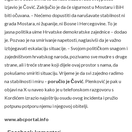
izjavio je Čović. Zaključio je da će sigurnost u Mostaru i BiH
biti očuvana. – Nećemo dopustiti da narušavate stabilnost ni
grada Mostara, ni županije, ni Bosne i Hercegovine. To je
jasna politika uime Hrvatske demokratske zajednice – dodao
je. Pozvao je na smirivanje napetosti, naglasivši da je važno
izbjegavati eskalaciju situacije. – Svojom političkom snagom i
zajedništvom hrvatskog naroda, pozivamo sve mudre s druge
strane, ali i treće strane koji dijele ovaj prostor s nama, da
pokušamo smiriti situaciju. Vrijeme je da svi zajedno radimo
na stabilnosti i miru –
poručio je Čović
. Plenković je pak u
objavi na X-u naveo kako je u telefonskom razgovoru s
Kordićem izrazio najoštriju osudu ovog incidenta i pružio
potpunu potporu njemu i njegovoj obitelji.
www.abcportal.info