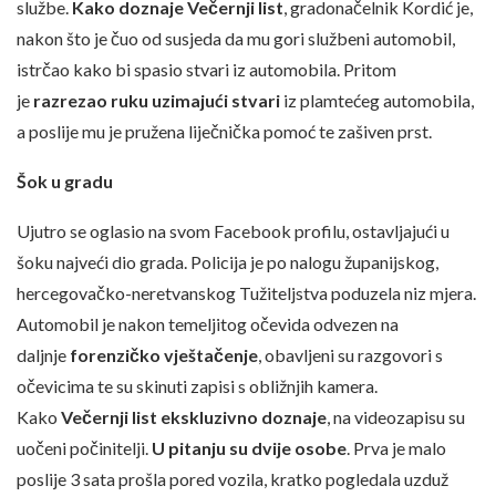
službe.
Kako doznaje Večernji list
, gradonačelnik Kordić je,
nakon što je čuo od susjeda da mu gori službeni automobil,
istrčao kako bi spasio stvari iz automobila. Pritom
je
razrezao ruku uzimajući stvari
iz plamtećeg automobila,
a poslije mu je pružena liječnička pomoć te zašiven prst.
Šok u gradu
Ujutro se oglasio na svom Facebook profilu, ostavljajući u
šoku najveći dio grada. Policija je po nalogu županijskog,
hercegovačko-neretvanskog Tužiteljstva poduzela niz mjera.
Automobil je nakon temeljitog očevida odvezen na
daljnje
forenzičko vještačenje
, obavljeni su razgovori s
očevicima te su skinuti zapisi s obližnjih kamera.
Kako
Večernji list ekskluzivno doznaje
, na videozapisu su
uočeni počinitelji.
U pitanju su dvije osobe
. Prva je malo
poslije 3 sata prošla pored vozila, kratko pogledala uzduž