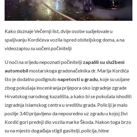
Kako doznaje Večernji list, dvije osobe sudjelovale u
spaljivanju Kordićeva vozila ispred obiteljskog doma, a na
videozapisu su uočeni počinitelji
U noći na srijedu nepoznati počinitelji
zapalili su službeni
automobil
mostarskoga gradonačelnika dr. Marija Kordića
što je dodatno podignulo
napetosti u gradu
, koje su usijane
zbog pokušaja insceniranja prijepora oko izgradnje zgrade
Hrvatskog narodnog kazališta, a kako bi se pokušala ishoditi
izgradnja Islamskog centra u središtu grada. Policiji je malo
poslije 3.40 prijavljeno da neposredno uz zgradu u kojoj živi
Kordić gori prednji dio vozila marke Škoda. Nakon toga brzo
su na mjesto događaja stigli gasitelji, policija, hitne