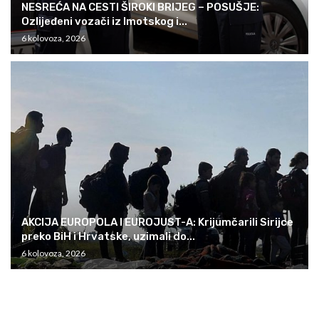
NESREĆA NA CESTI ŠIROKI BRIJEG – POSUŠJE:
Ozlijeđeni vozači iz Imotskog i...
6 kolovoza, 2026
AKCIJA EUROPOLA I EUROJUST-A: Krijumčarili Sirijce
preko BiH i Hrvatske, uzimali do...
6 kolovoza, 2026