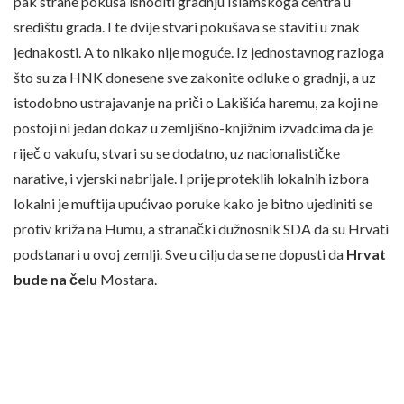
pak strane pokuša ishoditi gradnju Islamskoga centra u
središtu grada. I te dvije stvari pokušava se staviti u znak
jednakosti. A to nikako nije moguće. Iz jednostavnog razloga
što su za HNK donesene sve zakonite odluke o gradnji, a uz
istodobno ustrajavanje na priči o Lakišića haremu, za koji ne
postoji ni jedan dokaz u zemljišno-knjižnim izvadcima da je
riječ o vakufu, stvari su se dodatno, uz nacionalističke
narative, i vjerski nabrijale. I prije proteklih lokalnih izbora
lokalni je muftija upućivao poruke kako je bitno ujediniti se
protiv križa na Humu, a stranački dužnosnik SDA da su Hrvati
podstanari u ovoj zemlji. Sve u cilju da se ne dopusti da
Hrvat
bude na čelu
Mostara.