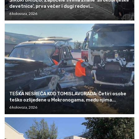
ŠIROKI BRIJEG: Započele svima znane ‘širokobriješke
devetnice’, prva večer i dugi redovi...
6 kolovoza, 2026
TEŠKA NESREĆA KOD TOMISLAVGRADA: Četiri osobe
teško ozlijeđene u Mokronogama, među njima...
6 kolovoza, 2026