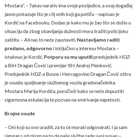
Mostara”. – Takav narativ ima svoje posljedice, a ovaj događaj
jasno pokazuje što je cilj onih koji ga potiču – napisao je
Kordić na Facebooku. Dodao je kako mu je žao što se došlo u
situaciju da zbog obavljanja dužnosti mora tražiti policijsku
zaštitu. – Ali nas to neće zaustaviti.
Nastavljamo raditi
predano, odgovorno
i isključivo u interesu Mostara –
istaknuo je Kordić.
Potporu su mu uputili
predsjednik HDZ-
a BiH Dragan Čović i premijer RH Andrej Plenković.
Predsjednik HDZ-a Bosne i Hercegovine Dragan Čović oštro
je osudio spaljivanje službenog vozila gradonačelnika
Mostara Marija Kordića, poručivši kako se neće dopustiti
sigurnosna eskalacija te pozvao na smirivanje napetosti.
Brojne osude
– Oni koji su ovo uradili, za to će morati odgovarati. I ja sam
siguran s obzirom na to da naše službe rade svoj posao –