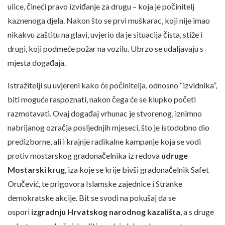
ulice, čineći pravo izviđanje za drugu – koja je počinitelj
kaznenoga djela. Nakon što se prvi muškarac, koji nije imao
nikakvu zaštitu na glavi, uvjerio da je situacija čista, stiže i
drugi, koji podmeće požar na vozilu. Ubrzo se udaljavaju s
mjesta događaja.
Istražitelji su uvjereni kako će počinitelja, odnosno “izvidnika”,
biti moguće raspoznati, nakon čega će se klupko početi
razmotavati. Ovaj događaj vrhunac je stvorenog, iznimno
nabrijanog ozračja posljednjih mjeseci, što je istodobno dio
predizborne, ali i krajnje radikalne kampanje koja se vodi
protiv mostarskog gradonačelnika iz redova
udruge
Mostarski krug
, iza koje se krije bivši gradonačelnik Safet
Oručević, te prigovora Islamske zajednice i Stranke
demokratske akcije. Bit se svodi na pokušaj da se
ospori
izgradnju Hrvatskog narodnog kazališta
, a s druge