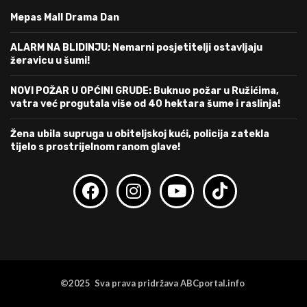
Mepas Mall Drama Dan
ALARM NA BLIDINJU: Nemarni posjetitelji ostavljaju
žeravicu u šumi!
NOVI POŽAR U OPĆINI GRUDE: Buknuo požar u Ružićima,
vatra već progutala više od 40 hektara šume i raslinja!
Žena ubila supruga u obiteljskoj kući, policija zatekla
tijelo s prostrijelnom ranom glave!
©2025 Sva prava pridržava ABCportal.info