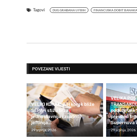
Tagovi
DUG GRAĐANA U FBIH
FINANCIJSKA DOBIT BANAK
POVEZANE VIJESTI
VELIKA PO
VELIKI KORAK: BiH korak bliže
TRANSAKCIJA
SEPA-i stižu brža,
poduzetnik 
jednostavnija i znatno
preuzeo trg
jeftinija...
Supernova u
29 srpnja, 2026
29 srpnja, 2026