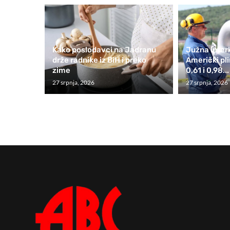
Kako poslodavci na Jadranu
Južna interk
drže radnike iz BiH i preko
Američki pl
zime
0,61 i 0,98...
27 srpnja, 2026
27 srpnja, 2026