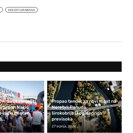
A
KREDITI GRAĐANA
SLOVNA
: Širokobriješki
Propao tender za novi most na
Stjepan Nakić
Neretvi: Ponuda
ovački centar
širokobriješkog Heringa
...
previsoka
27 srpnja, 2026