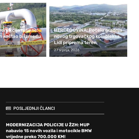
onekcija i cijene:
HERCEGOVINA: Počela gradnja
in koštao bi između
novog trgovačkog kompleksa,
Lidl priprema teren
27 srpnja, 2026
POSLJEDNJI ČLANCI
MODERNIZACIJA POLICIJE U ŽZH: MUP
nabavio 15 novih vozila i motocikle BMW
vrijedne preko 700.000 KM!