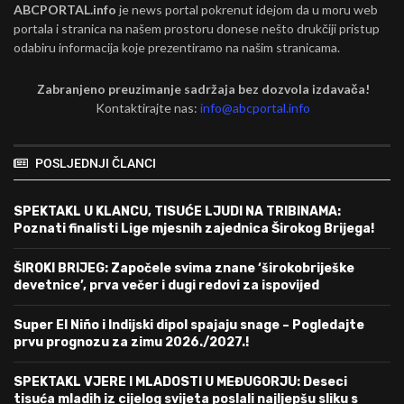
ABCPORTAL.info
je news portal pokrenut idejom da u moru web
portala i stranica na našem prostoru donese nešto drukčiji pristup
odabiru informacija koje prezentiramo na našim stranicama.
Zabranjeno preuzimanje sadržaja bez dozvola izdavača!
Kontaktirajte nas:
info@abcportal.info
POSLJEDNJI ČLANCI
SPEKTAKL U KLANCU, TISUĆE LJUDI NA TRIBINAMA:
Poznati finalisti Lige mjesnih zajednica Širokog Brijega!
ŠIROKI BRIJEG: Započele svima znane ‘širokobriješke
devetnice’, prva večer i dugi redovi za ispovijed
Super El Niño i Indijski dipol spajaju snage – Pogledajte
prvu prognozu za zimu 2026./2027.!
SPEKTAKL VJERE I MLADOSTI U MEĐUGORJU: Deseci
tisuća mladih iz cijelog svijeta poslali najljepšu sliku s