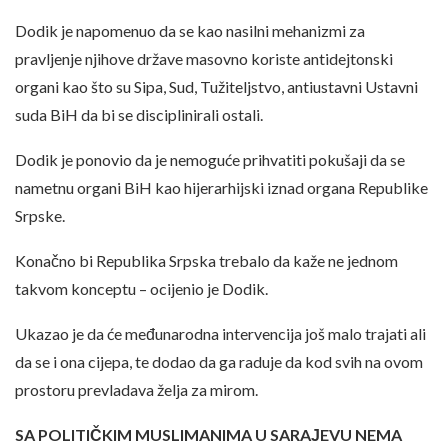
Dodik je napomenuo da se kao nasilni mehanizmi za
pravljenje njihove države masovno koriste antidejtonski
organi kao što su Sipa, Sud, Tužiteljstvo, antiustavni Ustavni
suda BiH da bi se disciplinirali ostali.
Dodik je ponovio da je nemoguće prihvatiti pokušaji da se
nametnu organi BiH kao hijerarhijski iznad organa Republike
Srpske.
Konačno bi Republika Srpska trebalo da kaže ne jednom
takvom konceptu – ocijenio je Dodik.
Ukazao je da će međunarodna intervencija još malo trajati ali
da se i ona cijepa, te dodao da ga raduje da kod svih na ovom
prostoru prevladava želja za mirom.
SA POLITIČKIM MUSLIMANIMA U SARAЈEVU NEMA