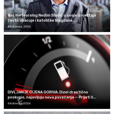
Naš meteorolog Nedim Sladić u svoje izvještaje
često ubacuje i katoličke blagdane,...
6 kolovoza, 2026
DIVLJANJE CIJENA GORIVA: Dizel drastično
poskupio, najavljuju nova povećanja — Prijeti li...
6 kolovoza, 2026