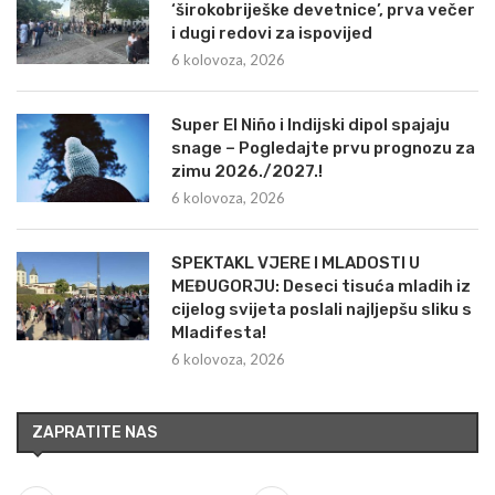
‘širokobriješke devetnice’, prva večer
i dugi redovi za ispovijed
6 kolovoza, 2026
Super El Niño i Indijski dipol spajaju
snage – Pogledajte prvu prognozu za
zimu 2026./2027.!
6 kolovoza, 2026
SPEKTAKL VJERE I MLADOSTI U
MEĐUGORJU: Deseci tisuća mladih iz
cijelog svijeta poslali najljepšu sliku s
Mladifesta!
6 kolovoza, 2026
ZAPRATITE NAS