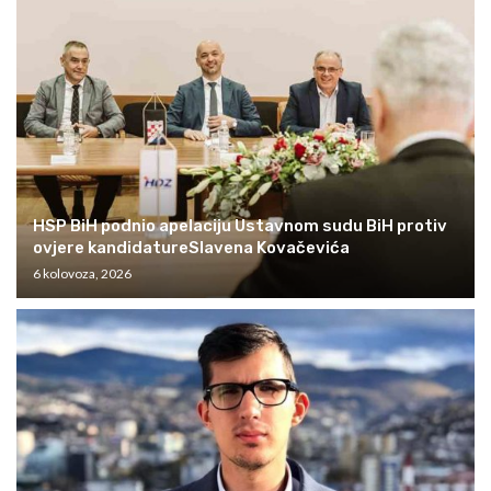
HSP BiH podnio apelaciju Ustavnom sudu BiH protiv
ovjere kandidatureSlavena Kovačevića
6 kolovoza, 2026