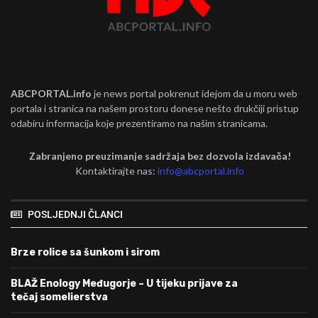
ABCPORTAL.info
je news portal pokrenut idejom da u moru web
portala i stranica na našem prostoru donese nešto drukčiji pristup
odabiru informacija koje prezentiramo na našim stranicama.
Zabranjeno preuzimanje sadržaja bez dozvola izdavača!
Kontaktirajte nas:
info@abcportal.info
POSLJEDNJI ČLANCI
Brze rolice sa šunkom i sirom
BLAŽ Enology Međugorje – U tijeku prijave za
tečaj somelierstva