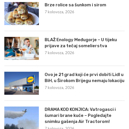
Brze rolice sa šunkom i sirom
7 kolovoza, 2026
BLAŽ Enology Međugorje – U tijeku
prijave za tečaj somelierstva
7 kolovoza, 2026
Ovo je 21 grad koji će prvi dobiti Lidl u
BiH, u Širokom Brijegu nemaju lokaciju
7 kolovoza, 2026
DRAMA KOD KONJICA: Vatrogasci i
šumari brane kuće – Pogledajte
snimku gašenja Air Tractorom!
7 kolovoza, 2026