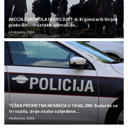
AKCIJA EUROPOLA I EUROJUST-A: Krijumčarili Sirijce
preko BiH i Hrvatske, uzimali do...
6 kolovoza, 2026
TEŠKA PROMETNA NESREĆA U TIHALJINI: Sudarila se
tri vozila, dvije osobe ozlijeđene...
6 kolovoza, 2026