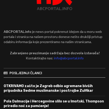
ABCPORTAL.info
je news portal pokrenut idejom da u moru web
portala i stranica na našem prostoru donese nešto drukčiji pristup
odabiru informacija koje prezentiramo na našim stranicama.
Zabranjeno preuzimanje sadržaja bez dozvola izdavača!
Kontaktirajte nas:
info@abcportal.info
POSLJEDNJI ČLANCI
OTKRIVAMO zašto je Zagreb odbio agremane bivših
pripadnika Sedme muslimanske i postrojbe Zulfikar
Pola Dalmacije i Hercegovine slilo se u Imotski, Thompson
priredio noć za pamćenje!