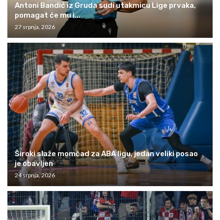
Antoni Bandić iz Gruda sudi utakmicu Lige prvaka,
pomagat će mu i...
27 srpnja, 2026
Široki slaže momčad za ABA ligu, jedan veliki posao
je obavljen
24 srpnja, 2026