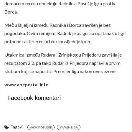
domaćem terenu dočekuju Radnik, a Posušje igra protiv
Borca.
Meč u Bijeljini između Radnika i Borca završen je bez
pogodaka. Ovim remijem, Radnik je osigurao opstanak u ligi i
potpuno rasterećen ući će u posljednje kolo.
Utakmica između Rudara i Zrinjskog u Prijedoru završila je
rezultatom 2:2, pa tako Rudar iz Prijedora napravila prvim
klubom koji će napustiti Premijer ligu nakon ove sezone.
www.abcportal.info
Facebook komentari
Tagovi
#HŠK POSUŠJE
#WWIN LIGA