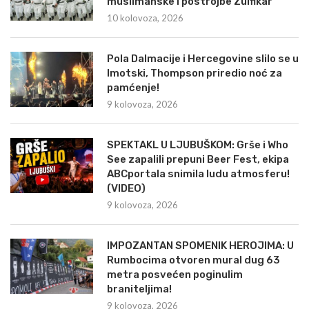
muslimanske i postrojbe Zulfikar
10 kolovoza, 2026
Pola Dalmacije i Hercegovine slilo se u
Imotski, Thompson priredio noć za
pamćenje!
9 kolovoza, 2026
SPEKTAKL U LJUBUŠKOM: Grše i Who
See zapalili prepuni Beer Fest, ekipa
ABCportala snimila ludu atmosferu!
(VIDEO)
9 kolovoza, 2026
IMPOZANTAN SPOMENIK HEROJIMA: U
Rumbocima otvoren mural dug 63
metra posvećen poginulim
braniteljima!
9 kolovoza, 2026