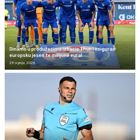
Dinamo u produžecima izbacio Thun i osigurao
europsku jesen te milijune eura!
29 srpnja, 2026