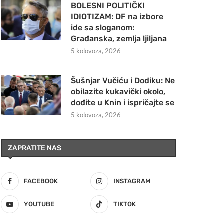
BOLESNI POLITIČKI
IDIOTIZAM: DF na izbore
ide sa sloganom:
Građanska, zemlja ljiljana
5 kolovoza, 2026
Šušnjar Vučiću i Dodiku: Ne
obilazite kukavički okolo,
dođite u Knin i ispričajte se
5 kolovoza, 2026
ZAPRATITE NAS
FACEBOOK
INSTAGRAM
YOUTUBE
TIKTOK