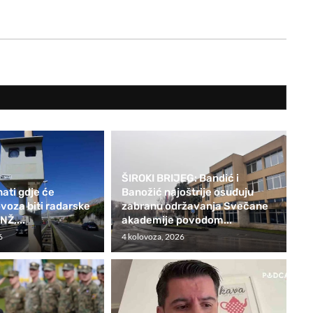
ŠIROKI BRIJEG: Bandić i
nati gdje će
Banožić najoštrije osuđuju
ovoza biti radarske
zabranu održavanja Svečane
NŽ,...
akademije povodom...
6
4 kolovoza, 2026