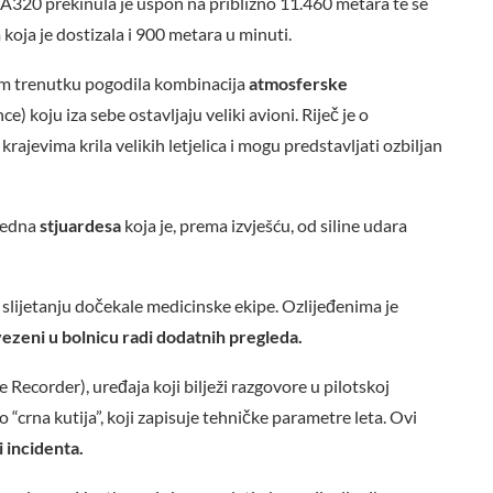
 A320 prekinula je uspon na približno 11.460 metara te se
koja je dostizala i 900 metara u minuti.
tom trenutku pogodila kombinacija
atmosferske
e) koju iza sebe ostavljaju veliki avioni. Riječ je o
krajevima krila velikih letjelica i mogu predstavljati ozbiljan
 jedna
stjuardesa
koja je, prema izvješću, od siline udara
o slijetanju dočekale medicinske ekipe. Ozlijeđenima je
ezeni u bolnicu radi dodatnih pregleda.
e Recorder), uređaja koji bilježi razgovore u pilotskoj
 “crna kutija”, koji zapisuje tehničke parametre leta. Ovi
 incidenta.