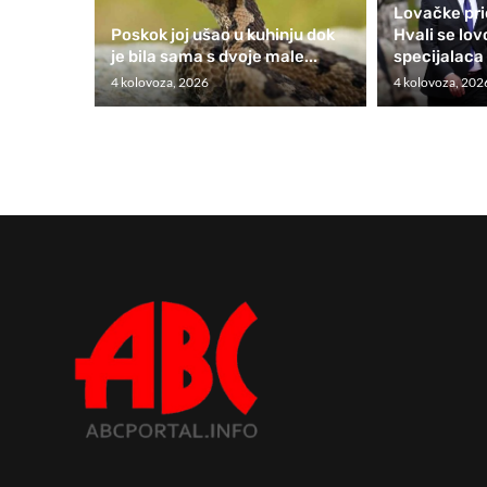
Lovačke pri
Poskok joj ušao u kuhinju dok
Hvali se lo
je bila sama s dvoje male...
specijalaca 
4 kolovoza, 2026
4 kolovoza, 202