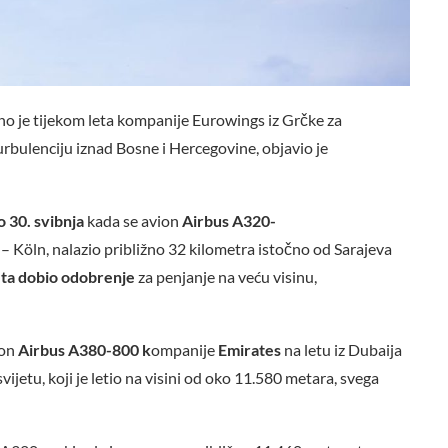
eno je tijekom leta kompanije Eurowings iz Grčke za
rbulenciju iznad Bosne i Hercegovine, objavio je
o
30. svibnja
kada se avion
Airbus A320-
dos – Köln, nalazio približno 32 kilometra istočno od Sarajeva
eta dobio odobrenje
za penjanje na veću visinu,
ion
Airbus A380-800 k
ompanije
Emirates
na letu iz Dubaija
jetu, koji je letio na visini od oko 11.580 metara, svega