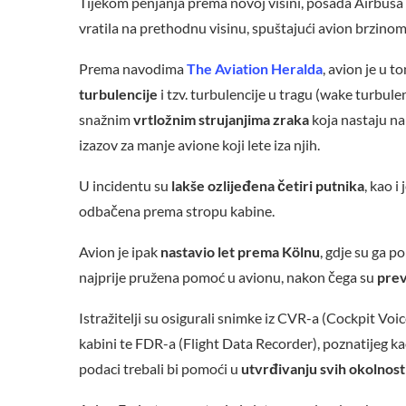
Tijekom penjanja prema novoj visini, posada Airbusa
vratila na prethodnu visinu, spuštajući avion brzinom 
Prema navodima
The Aviation Heralda
, avion je u 
turbulencije
i tzv. turbulencije u tragu (wake turbulenc
snažnim
vrtložnim strujanjima zraka
koja nastaju na 
izazov za manje avione koji lete iza njih.
U incidentu su
lakše ozlijeđena četiri putnika
, kao i
odbačena prema stropu kabine.
Avion je ipak
nastavio let prema Kölnu
, gdje su ga p
najprije pružena pomoć u avionu, nakon čega su
prev
Istražitelji su osigurali snimke iz CVR-a (Cockpit Voic
kabini te FDR-a (Flight Data Recorder), poznatijeg kao
podaci trebali bi pomoći u
utvrđivanju svih okolnosti