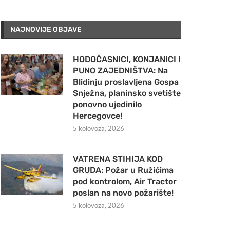
NAJNOVIJE OBJAVE
HODOČASNICI, KONJANICI I
PUNO ZAJEDNIŠTVA: Na
Blidinju proslavljena Gospa
Snježna, planinsko svetište
ponovno ujedinilo
Hercegovce!
5 kolovoza, 2026
VATRENA STIHIJA KOD
GRUDA: Požar u Ružićima
pod kontrolom, Air Tractor
poslan na novo požarište!
5 kolovoza, 2026