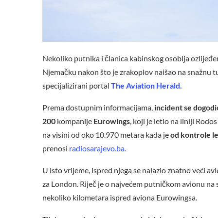
Nekoliko putnika i članica kabinskog osoblja ozlijeđ
Njemačku nakon što je zrakoplov naišao na snažnu tu
specijalizirani portal
The Aviation Herald.
Prema dostupnim informacijama,
incident se dogodi
200
kompanije
Eurowings
, koji je letio na liniji Ro
na visini od oko 10.970 metara kada je
od kontrole l
prenosi
radiosarajevo.ba.
U isto vrijeme, ispred njega se nalazio znatno veći av
za London. Riječ je o najvećem putničkom avionu na svi
nekoliko kilometara ispred aviona Eurowingsa.