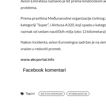
Avion Emiratesa nastavio je let prema londonskom ae
problema.
Prema pravilima Međunarodne organizacije civilnog 
kategoriji “Super”, i Airbusa A320, koji spada u kateg
razmak od sedam nautičkih milja (oko 13 kilometara) ka
Nakon incidenta, avion Eurowingsa zadržan je na zemlj
vraćen u redoviti promet.
www.abcportal.info
Facebook komentari
Tagovi
#LETOVI AVIONOM
#TURBULENCIJE