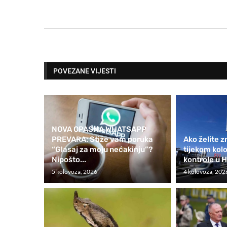
POVEZANE VIJESTI
NOVA OPASNA WHATSAPP
PREVARA: Stiže vam poruka
Ako želite z
“Glasaj za moju nećakinju”?
tijekom kol
Nipošto...
kontrole u H
5 kolovoza, 2026
4 kolovoza, 202