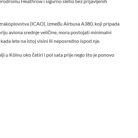
rodromu Heathrow i sigurno sletio bez prijavljenih
zrakoplovstva (ICAO), između Airbusa A380, koji pripada
oriju aviona srednje veličine, mora postojati minimalni
da lete na istoj visini ili neposredno ispod nje.
i u Kölnu oko četiri i pol sata prije nego što je ponovo