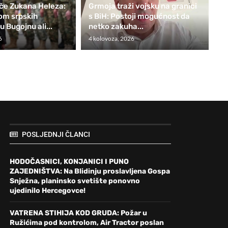
če Zukana Heleza:
Grmoja traži vojsku na granici
vom srpskih
s BiH: Postoji mogućnost da
u Bugojnu ali...
netko zakuha...
6
4 kolovoza, 2026
POSLJEDNJI ČLANCI
HODOČASNICI, KONJANICI I PUNO
ZAJEDNIŠTVA: Na Blidinju proslavljena Gospa
Snježna, planinsko svetište ponovno
ujedinilo Hercegovce!
VATRENA STIHIJA KOD GRUDA: Požar u
Ružićima pod kontrolom, Air Tractor poslan