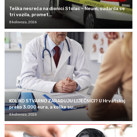
Teška nesreća na dionici Stolac – Neum, sudarila se
tri vozila, promet...
8 kolovoza, 2026
KOLIKO STVARNO ZARAĐUJU LIJEČNICI? U Hrvatskoj
preko 3.000 eura, a kolike su...
8 kolovoza, 2026