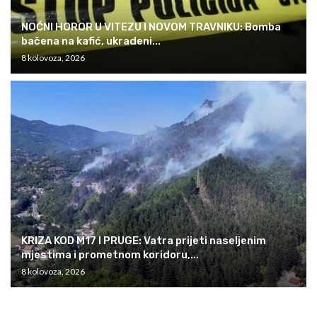
NOĆNI HOROR U VITEZU I NOVOM TRAVNIKU: Bomba
bačena na kafić, ukradeni...
8 kolovoza, 2026
KRIZA KOD M17 I PRUGE: Vatra prijeti naseljenim
mjestima i prometnom koridoru,...
8 kolovoza, 2026