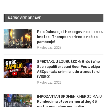
NAJNOVIJE OBJAVE
Pola Dalmacije i Hercegovine slilo se u
Imotski, Thompson priredio noć za
pamćenje!
9 kolovoza, 2026
SPEKTAKL U LJUBUŠKOM: Grše i Who
See zapalili prepuni Beer Fest, ekipa
ABCportala snimila ludu atmosferu!
(VIDEO)
9 kolovoza, 2026
IMPOZANTAN SPOMENIK HEROJIMA: U
Rumbocima otvoren mural dug 63
metra posvećen poginulim