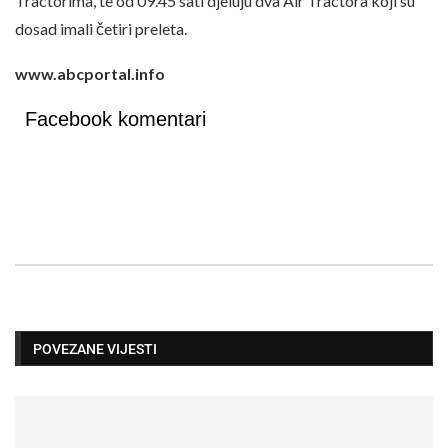
Tractorima, te od 09.45 sati djeluju dva Air Tractora koji su
dosad imali četiri preleta.
www.abcportal.info
Facebook komentari
POVEZANE VIJESTI