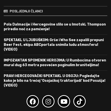
POSLJEDNJI ČLANCI
Pola Dalmacije i Hercegovine slilo se u Imotski, Thompson
priredio noć za pamćenje!
SPEKTAKL U LJUBUŠKOM: Grše i Who See zapalili prepuni
Beer Fest, ekipa ABCportala snimila ludu atmosferu!
(VIDEO)
IMPOZANTAN SPOMENIK HEROJIMA: U Rumbocima otvoren
mural dug 63 metra posvećen poginulim braniteljima!
PRAVI HERCEGOVAČKI SPEKTAKL U OSOJU: Pogledajte
kako je bilo na trećoj ‘Osojačkoj traktorijadi’ kod Posušja!
(VIDEO)