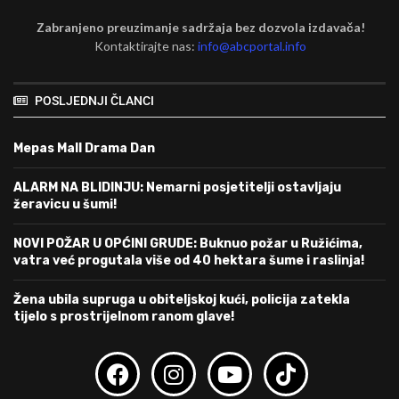
Zabranjeno preuzimanje sadržaja bez dozvola izdavača!
Kontaktirajte nas:
info@abcportal.info
POSLJEDNJI ČLANCI
Mepas Mall Drama Dan
ALARM NA BLIDINJU: Nemarni posjetitelji ostavljaju
žeravicu u šumi!
NOVI POŽAR U OPĆINI GRUDE: Buknuo požar u Ružićima,
vatra već progutala više od 40 hektara šume i raslinja!
Žena ubila supruga u obiteljskoj kući, policija zatekla
tijelo s prostrijelnom ranom glave!