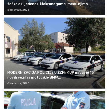
teško ozlijeđene u Mokronogama, među njima...
6 kolovoza, 2026
MODERNIZACIJA POLICIJE U ŽZH: MUP nabavio 15
novih vozila i motocikle BMW...
6 kolovoza, 2026