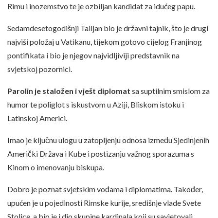
Rimu i inozemstvo te je ozbiljan kandidat za idućeg papu.
Sedamdesetogodišnji Talijan bio je državni tajnik, što je drugi
najviši položaj u Vatikanu, tijekom gotovo cijelog Franjinog
pontifikata i bio je njegov najvidljiviji predstavnik na
svjetskoj pozornici.
Parolin je staložen i vješt diplomat
sa suptilnim smislom za
humor te poliglot s iskustvom u Aziji, Bliskom istoku i
Latinskoj Americi.
Imao je ključnu ulogu u zatopljenju odnosa između Sjedinjenih
Američki Država i Kube i postizanju važnog sporazuma s
Kinom o imenovanju biskupa.
Dobro je poznat svjetskim vođama i diplomatima. Također,
upućen je u pojedinosti Rimske kurije, središnje vlade Svete
Stolice, a bio je i dio skupine kardinala koji su savjetovali