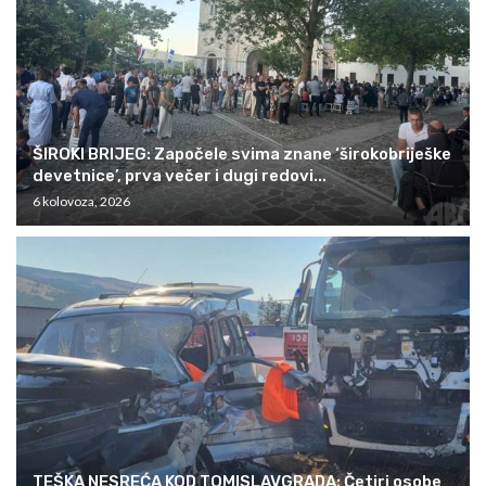
ŠIROKI BRIJEG: Započele svima znane ‘širokobriješke
devetnice’, prva večer i dugi redovi...
6 kolovoza, 2026
TEŠKA NESREĆA KOD TOMISLAVGRADA: Četiri osobe