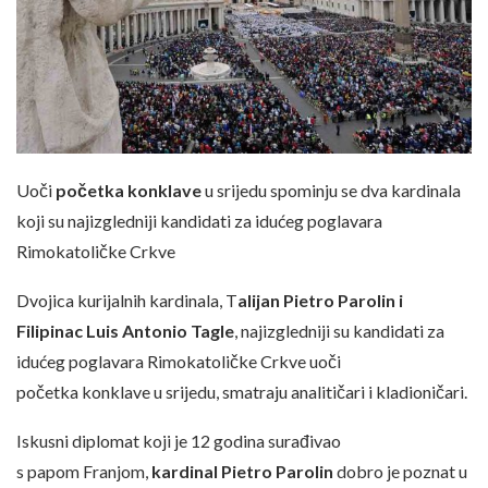
Uoči
početka konklave
u srijedu spominju se dva kardinala
koji su najizgledniji kandidati za idućeg poglavara
Rimokatoličke Crkve
Dvojica kurijalnih kardinala, T
alijan Pietro Parolin i
Filipinac Luis Antonio Tagle
, najizgledniji su kandidati za
idućeg poglavara Rimokatoličke Crkve uoči
početka konklave u srijedu, smatraju analitičari i kladioničari.
Iskusni diplomat koji je 12 godina surađivao
s papom Franjom,
kardinal Pietro Parolin
dobro je poznat u