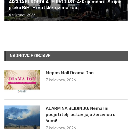
AKCIJA EUROPOLA I EUROJUST-A: Krijumčarili Sirijce
preko BiH i Hrvatske, uzimali do...
6 kolovoza, 2026
NAJNOVIJE OBJAVE
Mepas Mall Drama Dan
7 kolovoza, 2026
ALARM NA BLIDINJU: Nemarni
posjetitelji ostavljaju žeravicu u
šumi!
7 kolovoza, 2026