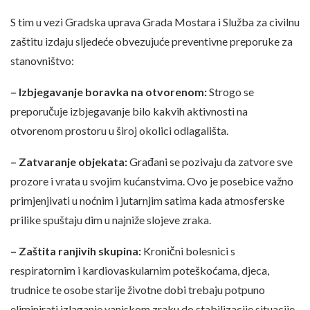
S tim u vezi Gradska uprava Grada Mostara i Služba za civilnu
zaštitu izdaju sljedeće obvezujuće preventivne preporuke za
stanovništvo:
– Izbjegavanje boravka na otvorenom:
Strogo se
preporučuje izbjegavanje bilo kakvih aktivnosti na
otvorenom prostoru u široj okolici odlagališta.
– Zatvaranje objekata:
Građani se pozivaju da zatvore sve
prozore i vrata u svojim kućanstvima. Ovo je posebice važno
primjenjivati u noćnim i jutarnjim satima kada atmosferske
prilike spuštaju dim u najniže slojeve zraka.
– Zaštita ranjivih skupina:
Kronični bolesnici s
respiratornim i kardiovaskularnim poteškoćama, djeca,
trudnice te osobe starije životne dobi trebaju potpuno
eliminirati izlaganje vanjskom zraku do stabilizacije situacije.