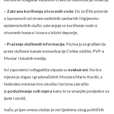
– Zabrana korištenja otvorenih voda:
Do izričite potvrde
o ispravnosti od strane nadležnih sanitarnih i higijensko-
epidemioloških službi, zabranjuje se korištenje vode iz
otvorenih bunara i izvora u blizini deponije.
– Praćenje službenih informacija:
Poziva ju se građani da
prate službene kanale komunikacije Civilne zaštite, PVP-a
Mostar i lokalnih medija.
Svi zaposlenici odlagališta otpada su
evаkuirani
. Na lice
mjesta je stigao i gradonačelnik Mostara Mario Kordić, a
federalno ministarstvo okoliša i turizma zatražilo
je
poduzimanje svih mjera
kako bi se smanjile posljedice za
ljude i okoliš.
Inače, prijam smeća otežan je već tjednima zbog političkih