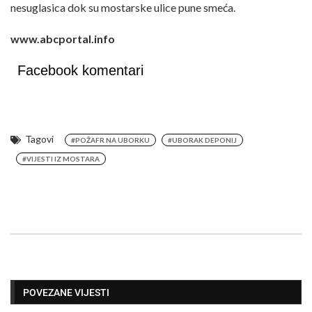
nesuglasica dok su mostarske ulice pune smeća.
www.abcportal.info
Facebook komentari
Tagovi
#POŽAFR NA UBORKU
#UBORAK DEPONIJ
#VIJESTI IZ MOSTARA
POVEZANE VIJESTI