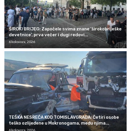
ŠIROKI BRIJEG: Započele svima znane ‘širokobriješke
devetnice’, prva večer i dugi redovi...
6 kolovoza, 2026
TEŠKA NESREĆA KOD TOMISLAVGRADA: Četiri osobe
teško ozlijeđene u Mokronogama, među njima...
6 kolovoza, 2026