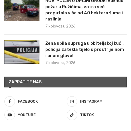
NOVI POŽAR U OPĆINI GRUDE: Buknuo
požar u Ružićima, vatra već
progutala više od 40 hektara šume i
raslinja!
7 kolovoza, 2026
Žena ubila supruga u obiteljskoj kući,
policija zatekla tijelo s prostrijelnom
ranom glave!
7 kolovoza, 2026
ZAPRATITE NAS
FACEBOOK
INSTAGRAM
YOUTUBE
TIKTOK