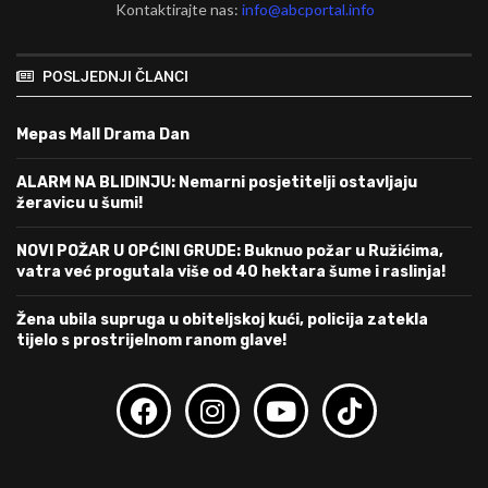
Kontaktirajte nas:
info@abcportal.info
POSLJEDNJI ČLANCI
Mepas Mall Drama Dan
ALARM NA BLIDINJU: Nemarni posjetitelji ostavljaju
žeravicu u šumi!
NOVI POŽAR U OPĆINI GRUDE: Buknuo požar u Ružićima,
vatra već progutala više od 40 hektara šume i raslinja!
Žena ubila supruga u obiteljskoj kući, policija zatekla
tijelo s prostrijelnom ranom glave!