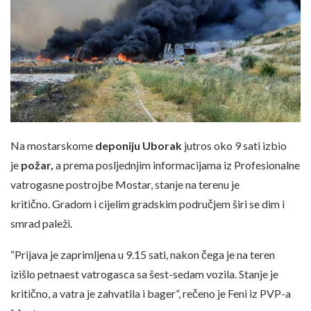
Na mostarskome
deponiju Uborak
jutros oko 9 sati izbio
je
požar,
a prema posljednjim informacijama iz Profesionalne
vatrogasne postrojbe Mostar, stanje na terenu je
kritično. Gradom i cijelim gradskim područjem širi se dim i
smrad paleži.
“Prijava je zaprimljena u 9.15 sati, nakon čega je na teren
izišlo petnaest vatrogasca sa šest-sedam vozila. Stanje je
kritično, a vatra je zahvatila i bager”, rečeno je Feni iz PVP-a