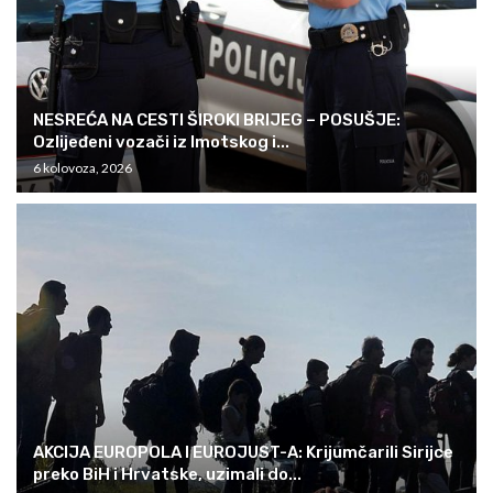
NESREĆA NA CESTI ŠIROKI BRIJEG – POSUŠJE:
Ozlijeđeni vozači iz Imotskog i...
6 kolovoza, 2026
AKCIJA EUROPOLA I EUROJUST-A: Krijumčarili Sirijce
preko BiH i Hrvatske, uzimali do...