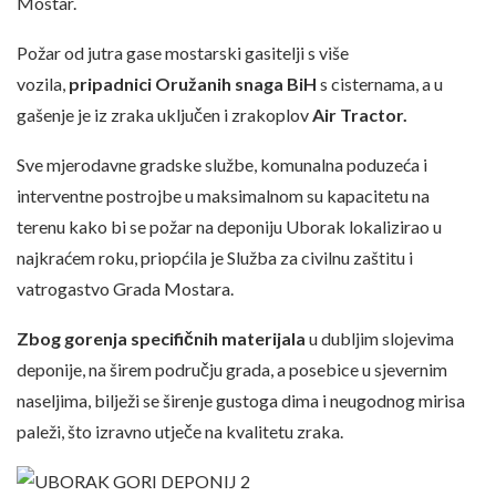
Mostar.
Požar od jutra gase mostarski gasitelji s više
vozila,
pripadnici Oružanih snaga BiH
s cisternama, a u
gašenje je iz zraka uključen i zrakoplov
Air Tractor.
Sve mjerodavne gradske službe, komunalna poduzeća i
interventne postrojbe u maksimalnom su kapacitetu na
terenu kako bi se požar na deponiju Uborak lokalizirao u
najkraćem roku, priopćila je Služba za civilnu zaštitu i
vatrogastvo Grada Mostara.
Zbog gorenja specifičnih materijala
u dubljim slojevima
deponije, na širem području grada, a posebice u sjevernim
naseljima, bilježi se širenje gustoga dima i neugodnog mirisa
paleži, što izravno utječe na kvalitetu zraka.