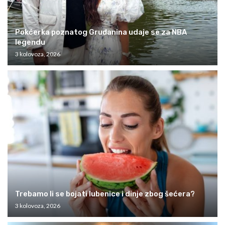
Pokćerka poznatog Gruđanina udaje se za NBA
legendu
3 kolovoza, 2026
Trebamo li se bojati lubenice i dinje zbog šećera?
3 kolovoza, 2026