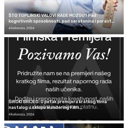
ŠTO TOPLINSKI VALOVI RADE MOZGU? Pad
kognitivnih sposobnosti, pad serotonina i porast...
6 kolovoza, 2026
ŠIROKI BRIJEG: U petak premijera kratkog filma
nastalog u sklopu Wandering Film...
4 kolovoza, 2026