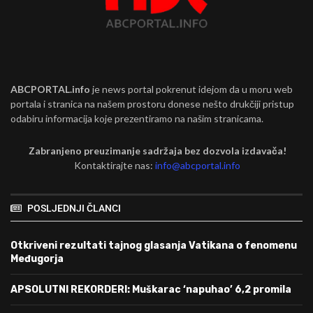
ABCPORTAL.info
je news portal pokrenut idejom da u moru web
portala i stranica na našem prostoru donese nešto drukčiji pristup
odabiru informacija koje prezentiramo na našim stranicama.
Zabranjeno preuzimanje sadržaja bez dozvola izdavača!
Kontaktirajte nas:
info@abcportal.info
POSLJEDNJI ČLANCI
Otkriveni rezultati tajnog glasanja Vatikana o fenomenu
Međugorja
APSOLUTNI REKORDERI: Muškarac ‘napuhao’ 6,2 promila