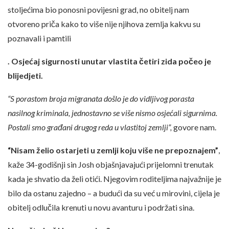
stoljećima bio ponosni povijesni grad, no obitelj nam
otvoreno priča kako to više nije njihova zemlja kakvu su
poznavali i pamtili
. Osjećaj sigurnosti unutar vlastita četiri zida počeo je
blijedjeti.
“S porastom broja migranata došlo je do vidljivog porasta
nasilnog kriminala, jednostavno se više nismo osjećali sigurnima.
Postali smo građani drugog reda u vlastitoj zemlji”,
govore nam.
“Nisam želio ostarjeti u zemlji koju više ne prepoznajem”
,
kaže 34-godišnji sin Josh objašnjavajući prijelomni trenutak
kada je shvatio da želi otići. Njegovim roditeljima najvažnije je
bilo da ostanu zajedno – a budući da su već u mirovini, cijela je
obitelj odlučila krenuti u novu avanturu i podržati sina.