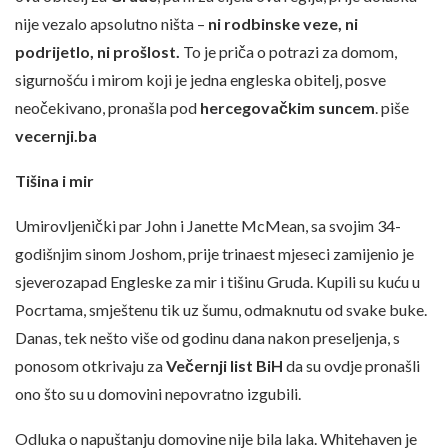
nije vezalo apsolutno ništa –
ni rodbinske veze, ni
podrijetlo, ni prošlost.
To je priča o potrazi za domom,
sigurnošću i mirom koji je jedna engleska obitelj, posve
neočekivano, pronašla pod
hercegovačkim suncem
. piše
vecernji.ba
Tišina i mir
Umirovljenički par John i Janette McMean, sa svojim 34-
godišnjim sinom Joshom, prije trinaest mjeseci zamijenio je
sjeverozapad Engleske za mir i tišinu Gruda. Kupili su kuću u
Pocrtama, smještenu tik uz šumu, odmaknutu od svake buke.
Danas, tek nešto više od godinu dana nakon preseljenja, s
ponosom otkrivaju za
Večernji list BiH
da su ovdje pronašli
ono što su u domovini nepovratno izgubili.
Odluka o napuštanju domovine nije bila laka. Whitehaven je