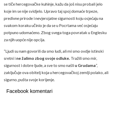
se tiče hercegovačke kuhinje, kažu da još nisu probali jelo
koje im se nije svidjelo. Upravo taj spoj domaće trpeze,
predivne prirode i nevjerojatne sigurnosti koju osjećaju na
svakom koraku učinio je da se u Pocrtama već osjećaju
potpuno udomaćeno. Zbog svega toga povratak u Englesku
za njih uopće nije opcija.
“Ljudi su nam govorili da smo ludi, ali mi smo ovdje istinski
sretni i
ne žalimo zbog svoje odluke.
Tražili smo mir,
sigurnost i dobre ljude, a sve to smo našli
u Grudama
”,
zaključuje ova obitelj koja u hercegovačkoj zemlji polako, ali
sigurno, pušta svoje korijenje.
Facebook komentari