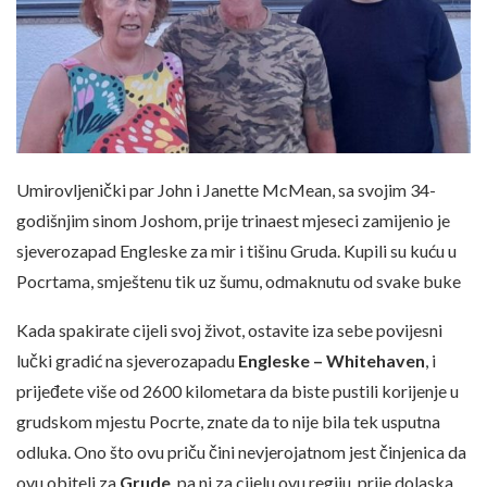
Umirovljenički par John i Janette McMean, sa svojim 34-
godišnjim sinom Joshom, prije trinaest mjeseci zamijenio je
sjeverozapad Engleske za mir i tišinu Gruda. Kupili su kuću u
Pocrtama, smještenu tik uz šumu, odmaknutu od svake buke
Kada spakirate cijeli svoj život, ostavite iza sebe povijesni
lučki gradić na sjeverozapadu
Engleske – Whitehaven
, i
prijeđete više od 2600 kilometara da biste pustili korijenje u
grudskom mjestu Pocrte, znate da to nije bila tek usputna
odluka. Ono što ovu priču čini nevjerojatnom jest činjenica da
ovu obitelj za
Grude
, pa ni za cijelu ovu regiju, prije dolaska