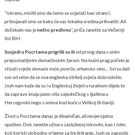
“Iskreno, mislili smo da ćemo se osjećati kao stranci,
pribojavali smo se kako će nas lokalna sredina prihvatiti. Ali
dočekalo nas je
nešto predivno
”, priča Janette za Večernji
list BiH.
Susjedi u Pocrtama prigrlili su ih
od prvog dana s onim
prepoznatljivim domaćinskim žarom. Na kućni prag počelo je
stizati svježe domaće voće, povrće, vrhunsko vino… Svi su dali
sve od sebe da se ova engleska obitelj osjeća dobrodošlo.
Josh nam kaže da su i u Engleskoj živjeli u ruralnom dijelu te
da zapravo imaju puno više zajedničkog s ljudima u
Hercegovini nego s onima kod kuće u Velikoj Britaniji.
Život u Pocrtama danas je dinamičan, ali nevjerojatno
opušten. Dok Janette uživa u zasluženoj mirovini, kao i John,
koji koristi slobodno vrijeme za bicikliranje, Josh se zaposlio