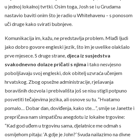
u jednoj lokalnoj tvrtki. Osim toga, Josh se i u Grudama
nastavio baviti onim što je radio u Whitehavenu – s ponosom
uči druge kako svirati bubnjeve.
Komunikacija im, kažu, ne predstavlja problem. Mlađi ljudi
jako dobro govore engleski jezik, što im je uvelike olakšalo
prve mjesece. S druge strane,
djeca iz susjedstva
svakodnevno dolaze pričati s njima
i tako nesvjesno
poboljšavaju svoj engleski, dok obitelj uzvraća učenjem
hrvatskog. Zbog opsežne administracije, rješavanja
boravišnih dozvola i prebivališta još se nisu stigli potpuno
posvetiti tečajevima jezika, ali osnove su tu. “Hvatamo
pomalo… Dobar dan, doviđenja, kako ste…”, smije se Janette i
prepričava nam simpatičnu anegdotu iz lokalne trgovine:
“Kad god uđem u trgovinu sama, djelatnice me odmah s
osmijehom pitaju: ‘A gdje je John?’ Svuda nailazimo na divne