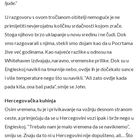
ljude.”
U razgovoru s ovom tročlanom obitelji nemoguće je ne
primijetiti nevjerojatnu količinu srdačnosti kojom zrače.
Stoga njihovo brzo uklapanje u novu sredinu i ne čudi. Dok
smo razgovarali s njima, stekli smo dojam kao da u Pocrtama
žive već godinama. Kao najveće razlike u odnosu na
Whitehaven izdvajaju, naravno, vremenske prilike. Dok su u
Engleskoj navikli na tmurnije nebo, ovdje ih je dočekalo sunce
i više temperature nego što su navikli. “Ali zato ovdje kada
pada kiša, ona baš pada”, smije se John.
Hercegovačka kuhinja
Osim vremena, tu je i privikavanje na vožnju desnom stranom
ceste, a primjećuju da se u Hercegovini vozi ipak i brže nego u
Engleskoj. “Trebalo nam je malo vremena da se naviknemo”,
smiju se. Znaju da to ni u Hercegovini nije dopušteno, ali… Što