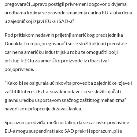
pregovarači „upravo postigli privremeni dogovor o dvjema
uredbama kojima se provode smanjenja carina EU-a utvrđena
u zajedničkoj izjavi EU-a i SAD-a”.
Pod pritiskom nedavnih prijetnji američkog predsjednika
Donalda Trumpa, pregovarači su se složili ukinuti preostale
carine na američku industrijsku robu te omogućiti bolji
pristup tržištu za američke proizvode iz ribarstva i
poljoprivrede.
”Kako bi se osigurala učinkovita provedba zajedničke izjave i
zaštitili interesi EU-a, suzakonodavci su se složili ojačati
glavnu uredbu uspostavom snažnog zaštitnog mehanizma”,
navodi se u priopćenju država članica.
Sporazum predviđa, među ostalim, da se carinske povlastice
EU-a mogu suspendirati ako SAD prekrši sporazum, piše