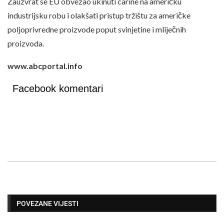
Zauzvrat se EU obvezao ukinuti carine na američku
industrijsku robu i olakšati pristup tržištu za američke
poljoprivredne proizvode poput svinjetine i mliječnih
proizvoda.
www.abcportal.info
Facebook komentari
POVEZANE VIJESTI