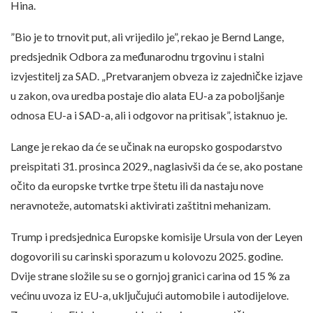
Hina.
”Bio je to trnovit put, ali vrijedilo je”, rekao je Bernd Lange,
predsjednik Odbora za međunarodnu trgovinu i stalni
izvjestitelj za SAD. „Pretvaranjem obveza iz zajedničke izjave
u zakon, ova uredba postaje dio alata EU-a za poboljšanje
odnosa EU-a i SAD-a, ali i odgovor na pritisak”, istaknuo je.
Lange je rekao da će se učinak na europsko gospodarstvo
preispitati 31. prosinca 2029., naglasivši da će se, ako postane
očito da europske tvrtke trpe štetu ili da nastaju nove
neravnoteže, automatski aktivirati zaštitni mehanizam.
Trump i predsjednica Europske komisije Ursula von der Leyen
dogovorili su carinski sporazum u kolovozu 2025. godine.
Dvije strane složile su se o gornjoj granici carina od 15 % za
većinu uvoza iz EU-a, uključujući automobile i autodijelove.