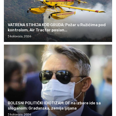
VATRENA STIHIJA KOD GRUDA: Požar u Ružićima pod
kontrolom, Air Tractor poslan...
5 kolovoza, 2026
BOLESNI POLITIČKI IDIOTIZAM: DF na izbore ide sa
sloganom: Građanska, zemlja ljiljana
5 kolovoza, 2026