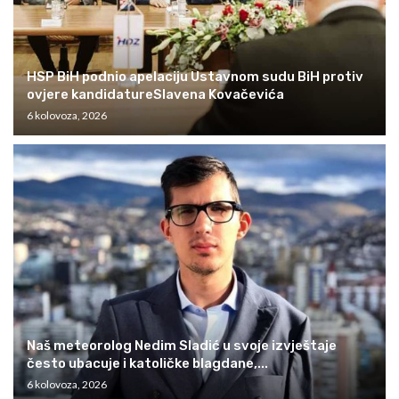
HSP BiH podnio apelaciju Ustavnom sudu BiH protiv
ovjere kandidatureSlavena Kovačevića
6 kolovoza, 2026
Naš meteorolog Nedim Sladić u svoje izvještaje
često ubacuje i katoličke blagdane,...
6 kolovoza, 2026