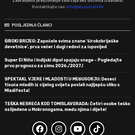
Zabranjeno preuzimanje sadržaja bez dozvola izdavača!
Kontaktirajte nas:
info@abcportal.info
POSLJEDNJI ČLANCI
ŠIROKI BRIJEG: Započele svima znane ‘širokobriješke
devetnice’, prva večer i dugi redovi za ispovijed
Super El Niño i Indijski dipol spajaju snage – Pogledajte
prvu prognozu za zimu 2026./2027.!
SPEKTAKL VJERE I MLADOSTI U MEĐUGORJU: Deseci
tisuća mladih iz cijelog svijeta poslali najljepšu sliku s
Mladifesta!
TEŠKA NESREĆA KOD TOMISLAVGRADA: Četiri osobe teško
ozlijeđene u Mokronogama, među njima i dijete!