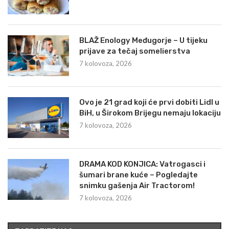
BLAŽ Enology Međugorje – U tijeku
prijave za tečaj somelierstva
7 kolovoza, 2026
Ovo je 21 grad koji će prvi dobiti Lidl u
BiH, u Širokom Brijegu nemaju lokaciju
7 kolovoza, 2026
DRAMA KOD KONJICA: Vatrogasci i
šumari brane kuće – Pogledajte
snimku gašenja Air Tractorom!
7 kolovoza, 2026