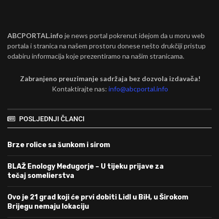
ABCPORTAL.info
je news portal pokrenut idejom da u moru web
portala i stranica na našem prostoru donese nešto drukčiji pristup
odabiru informacija koje prezentiramo na našim stranicama.
Zabranjeno preuzimanje sadržaja bez dozvola izdavača!
Kontaktirajte nas:
info@abcportal.info
POSLJEDNJI ČLANCI
Brze rolice sa šunkom i sirom
BLAŽ Enology Međugorje – U tijeku prijave za
tečaj somelierstva
Ovo je 21 grad koji će prvi dobiti Lidl u BiH, u Širokom
Brijegu nemaju lokaciju