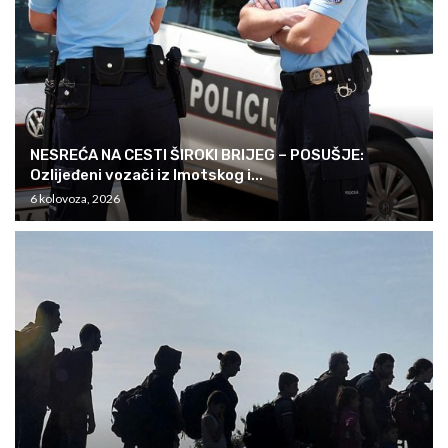
NESREĆA NA CESTI ŠIROKI BRIJEG – POSUŠJE:
Ozlijeđeni vozači iz Imotskog i...
6 kolovoza, 2026