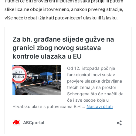
Putnici će biti provjereni ili putem otisaka prstiju ili putem
slike lica, ne oboje istovremeno, a nakon prve registracije,
više neće trebati žigirati putovnice pri ulasku ili izlasku.