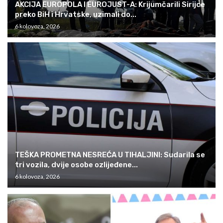
AKCIJA EUROPOLA I EUROJUST-A: Krijumčarili Sirijce
preko BiH i Hrvatske, uzimali do...
6 kolovoza, 2026
TEŠKA PROMETNA NESREĆA U TIHALJINI: Sudarila se
tri vozila, dvije osobe ozlijeđene...
6 kolovoza, 2026