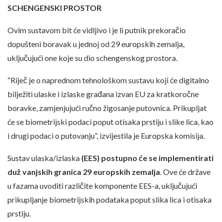
SCHENGENSKI PROSTOR
Ovim sustavom bit će vidljivo i je li putnik prekoračio
dopušteni boravak u jednoj od 29 europskih zemalja,
uključujući one koje su dio schengenskog prostora.
“Riječ je o naprednom tehnološkom sustavu koji će digitalno
bilježiti ulaske i izlaske građana izvan EU za kratkoročne
boravke, zamjenjujući ručno žigosanje putovnica. Prikupljat
će se biometrijski podaci poput otisaka prstiju i slike lica, kao
i drugi podaci o putovanju”, izvijestila je Europska komisija.
Sustav ulaska/izlaska
(EES) postupno će se implementirati
duž vanjskih granica 29 europskih zemalja
. Ove će države
u fazama uvoditi različite komponente EES-a, uključujući
prikupljanje biometrijskih podataka poput slika lica i otisaka
prstiju.