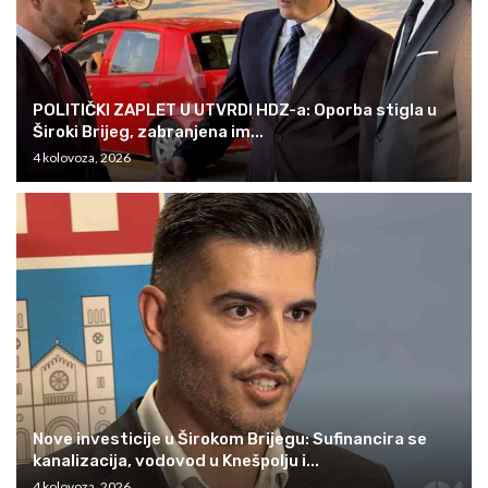
POLITIČKI ZAPLET U UTVRDI HDZ-a: Oporba stigla u
Široki Brijeg, zabranjena im...
4 kolovoza, 2026
Nove investicije u Širokom Brijegu: Sufinancira se
kanalizacija, vodovod u Knešpolju i...
4 kolovoza, 2026