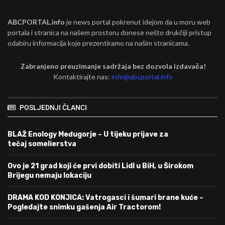
ABCPORTAL.info
je news portal pokrenut idejom da u moru web
portala i stranica na našem prostoru donese nešto drukčiji pristup
odabiru informacija koje prezentiramo na našim stranicama.
Zabranjeno preuzimanje sadržaja bez dozvola izdavača!
Kontaktirajte nas:
info@abcportal.info
POSLJEDNJI ČLANCI
BLAŽ Enology Međugorje – U tijeku prijave za
tečaj somelierstva
Ovo je 21 grad koji će prvi dobiti Lidl u BiH, u Širokom
Brijegu nemaju lokaciju
DRAMA KOD KONJICA: Vatrogasci i šumari brane kuće –
Pogledajte snimku gašenja Air Tractorom!