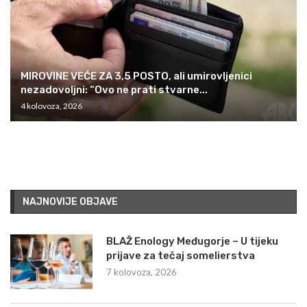
MIROVINE VEĆE ZA 3,5 POSTO, ali umirovljenici
nezadovoljni: “Ovo ne prati stvarne...
4 kolovoza, 2026
NAJNOVIJE OBJAVE
BLAŽ Enology Međugorje – U tijeku
prijave za tečaj somelierstva
7 kolovoza, 2026