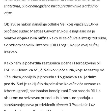
entitetima, bilo onemogućeno birati predstavnike u državnoj
vlasti.
Objavu je nakon današnje odluke Velikog vijeća ESLJP-a
pročitao sudac Mattias Guyomar, koji je naglasio da je
ovakva
objava bila nužna
kako bi se očuvala integritet suda,
s obzirom na veliki interes u BiH i regiji koji je ovaj slučaj
izazvao.
Kako nam je potvrdila zastupnica Bosne i Hercegovine pri
ESLJP-u,
Monika Mijić
, Veliko vijeće suda, koje se sastoji od
17 sudaca, donijelo je presudu s
16 glasova za i jednim
protiv
. Sud je zaključio da pritužbe Kovačevića vezane za
izbore u gornji, nacionalno koncipirani Dom naroda BiH, s
obzirom na neizravnu prirodu tih izbora, ne spadaju u
narušavanje prava predviđenih
članom 3 Protokola 1 uz