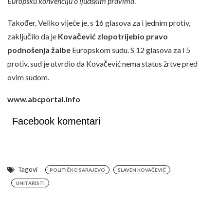
Europsku konvenciju o ljudskim pravima
.
Također, Veliko vijeće je, s 16 glasova za i jednim protiv,
zaključilo da je
Kovačević zlopotrijebio pravo
podnošenja žalbe
Europskom sudu. S 12 glasova za i 5
protiv, sud je utvrdio da Kovačević nema status žrtve pred
ovim sudom.
www.abcportal.info
Facebook komentari
Tagovi
POLITIČKO SARAJEVO
SLAVEN KOVAČEVIĆ
UNITARISTI