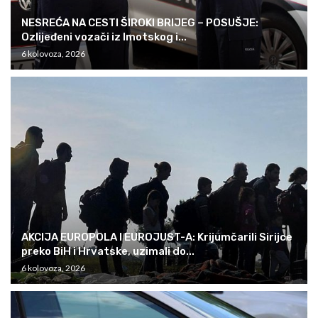
NESREĆA NA CESTI ŠIROKI BRIJEG – POSUŠJE:
Ozlijeđeni vozači iz Imotskog i...
6 kolovoza, 2026
AKCIJA EUROPOLA I EUROJUST-A: Krijumčarili Sirijce
preko BiH i Hrvatske, uzimali do...
6 kolovoza, 2026