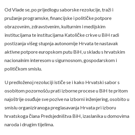
Od Vlade se, po prijedlogu saborske rezolucije, traži i
pružanje programske, financijske i političke potpore
obrazovnim, zdravstvenim, kulturnim i medijskim
institucijama te institucijama Katoličke crkve u BiH radi
postizanja višeg stupnja autonomije Hrvata te nastavak
aktivne potpore europskom putu BiH, u skladu s hrvatskim
nacionalnim interesom u sigurnosnom, gospodarskom i
političkom smislu.
U predloženoj rezoluciji ističe se i kako Hrvatski sabor s
osobitom pozornošću prati izborne procese u BiH te pritom
najoštrije osuđuje sve pozive na izborni inženjering, osobito u
smislu organiziranoga preglasavanja Hrvata pri izboru
hrvatskoga člana Predsjedništva BiH, izaslanika u domovima
naroda i drugim tijelima.