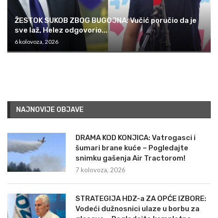
ŽESTOK SUKOB ZBOG BUGOJNA: Vučić poručio da je
sve laž, Helez odgovorio...
6 kolovoza, 2026
NAJNOVIJE OBJAVE
DRAMA KOD KONJICA: Vatrogasci i
šumari brane kuće – Pogledajte
snimku gašenja Air Tractorom!
7 kolovoza, 2026
STRATEGIJA HDZ-a ZA OPĆE IZBORE:
Vodeći dužnosnici ulaze u borbu za