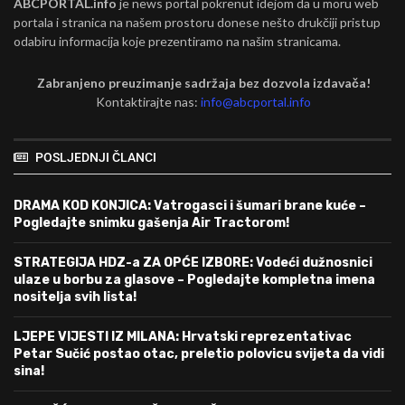
ABCPORTAL.info
je news portal pokrenut idejom da u moru web
portala i stranica na našem prostoru donese nešto drukčiji pristup
odabiru informacija koje prezentiramo na našim stranicama.
Zabranjeno preuzimanje sadržaja bez dozvola izdavača!
Kontaktirajte nas:
info@abcportal.info
POSLJEDNJI ČLANCI
DRAMA KOD KONJICA: Vatrogasci i šumari brane kuće –
Pogledajte snimku gašenja Air Tractorom!
STRATEGIJA HDZ-a ZA OPĆE IZBORE: Vodeći dužnosnici
ulaze u borbu za glasove – Pogledajte kompletna imena
nositelja svih lista!
LJEPE VIJESTI IZ MILANA: Hrvatski reprezentativac
Petar Sučić postao otac, preletio polovicu svijeta da vidi
sina!