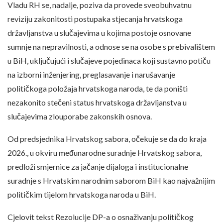
Vladu RH se, nadalje, poziva da provede sveobuhvatnu
reviziju zakonitosti postupaka stjecanja hrvatskoga
državljanstva u slučajevima u kojima postoje osnovane
sumnje na nepravilnosti, a odnose se na osobe s prebivalištem
u BiH, uključujući i slučajeve pojedinaca koji sustavno potiču
na izborni inženjering, preglasavanje i narušavanje
političkoga položaja hrvatskoga naroda, te da poništi
nezakonito stečeni status hrvatskoga državljanstva u
slučajevima zlouporabe zakonskih osnova.
Od predsjednika Hrvatskog sabora, očekuje se da do kraja
2026., u okviru međunarodne suradnje Hrvatskog sabora,
predloži smjernice za jačanje dijaloga i institucionalne
suradnje s Hrvatskim narodnim saborom BiH kao najvažnijim
političkim tijelom hrvatskoga naroda u BiH.
Cjelovit tekst Rezolucije DP-a o osnaživanju političkog