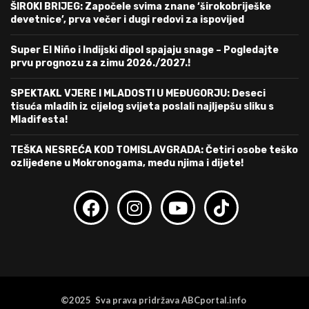
ŠIROKI BRIJEG: Započele svima znane ‘širokobriješke
devetnice’, prva večer i dugi redovi za ispovijed
Super El Niño i Indijski dipol spajaju snage – Pogledajte
prvu prognozu za zimu 2026./2027.!
SPEKTAKL VJERE I MLADOSTI U MEĐUGORJU: Deseci
tisuća mladih iz cijelog svijeta poslali najljepšu sliku s
Mladifesta!
TEŠKA NESREĆA KOD TOMISLAVGRADA: Četiri osobe teško
ozlijeđene u Mokronogama, među njima i dijete!
©2025 Sva prava pridržava ABCportal.info