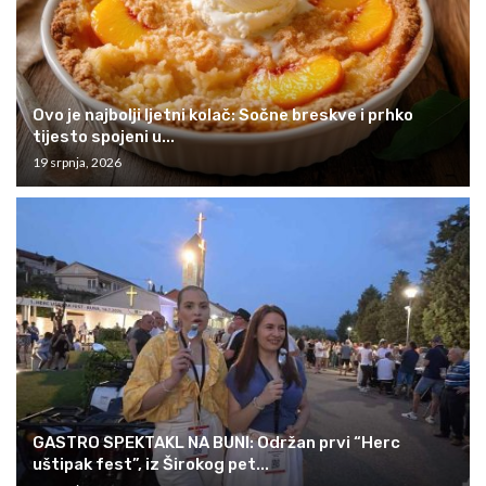
Ovo je najbolji ljetni kolač: Sočne breskve i prhko
tijesto spojeni u...
19 srpnja, 2026
GASTRO SPEKTAKL NA BUNI: Održan prvi “Herc
uštipak fest”, iz Širokog pet...