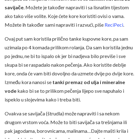
savijače
. Možete je također napraviti i sa lisnatim tijestom
ako tako više volite. Koje ćete kore koristiti ovisi o vama.
Možete ih također sami napraviti i razvući, piše
ReciPeci
.
Ovaj put sam koristila prilično tanke kupovne kore, pa sam
uzimala po 4 komada prilikom rolanja. Da sam koristila jednu
po jednu, ne bi to ispalo ok jer bi nadjeva bilo previše i sve
skupa bi se raspadalo nakon pečenja. Ako koristite deblje
kore, onda će vam biti dovoljno da uzmete dvije po dvije kore.
Između kora nanosi se
tanki premaz od ulja i mineralne
vode
kako bi se to prilikom pečenja lijepo sve napuhalo i
ispeklo u slojevima kako i treba biti.
Ovakva se savijača (štrudla) može napraviti i sa nekom
drugom vrstom voća. Može to biti savijača sa trešnjama ili
pak jagodama, borovnicama, malinama…Dajte mašti krila i