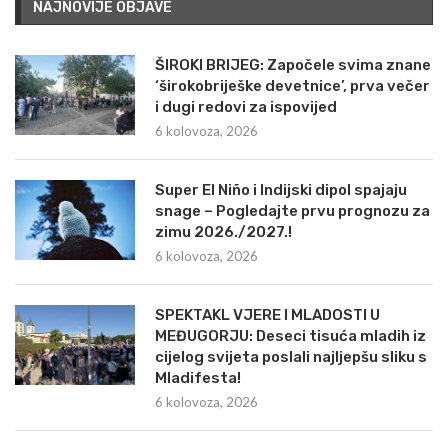
NAJNOVIJE OBJAVE
ŠIROKI BRIJEG: Započele svima znane
‘širokobriješke devetnice’, prva večer
i dugi redovi za ispovijed
6 kolovoza, 2026
Super El Niño i Indijski dipol spajaju
snage – Pogledajte prvu prognozu za
zimu 2026./2027.!
6 kolovoza, 2026
SPEKTAKL VJERE I MLADOSTI U
MEĐUGORJU: Deseci tisuća mladih iz
cijelog svijeta poslali najljepšu sliku s
Mladifesta!
6 kolovoza, 2026