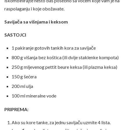
iskombinirajte nešto baš posebno sa voćem koje vam je na
raspolaganju i koje obožavate.
Savijača sa višnjama i keksom
SASTOJCI
1 pakiranje gotovih tankih kora za savijače
800 g višanja bez koštica (ili dvije staklenke kompota)
250 g mljevenog pettit beure keksa (ili plazma keksa)
150 g šećera
200 ml ulja
100 ml mineralne vode
PRIPREMA:
Ako su kore tanke, za jednu savijaču uzmite 4 lista.