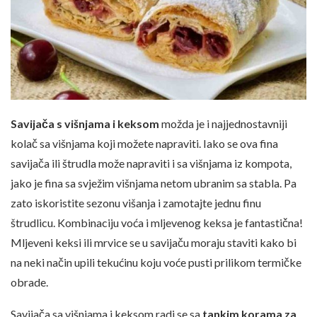
Savijača s višnjama i keksom
možda je i najjednostavniji
kolač sa višnjama koji možete napraviti. Iako se ova fina
savijača ili štrudla može napraviti i sa višnjama iz kompota,
jako je fina sa svježim višnjama netom ubranim sa stabla. Pa
zato iskoristite sezonu višanja i zamotajte jednu finu
štrudlicu. Kombinaciju voća i mljevenog keksa je fantastična!
Mljeveni keksi ili mrvice se u savijaču moraju staviti kako bi
na neki način upili tekućinu koju voće pusti prilikom termičke
obrade.
Savijača sa višnjama i keksom radi se sa
tankim korama za