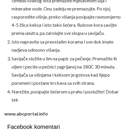
Između svakog lista premažite mješavinom ulja i
mineralne vode. Onu zadnju ne premazujte. Po njoj
rasporedite višnje, preko višanja posipajte ravnomjerno
4-5 žlica keksa i isto tako šećera. Rubove kora savijte
prema unutra, pa zarolajte sve skupa u savijaču.
Isto napravite sa preostalim korama i sve dok imate
nadjeva odnosno višanja.
Savijače složite u lim na papir za pečenje. Premažite ih
uljem i pecite u pećnici zagrijanoj na 180C 30 minuta.
Savijača sa višnjama i keksom je gotova kad lijepo
porumeni i postane krckava sa svih strana.
Narežite, posipajte šećerom u prahu i poslužite! Dobar
tek
www.abcportal.info
Facebook komentari