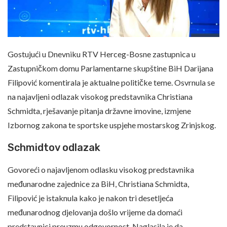
Gostujući u Dnevniku RTV Herceg-Bosne zastupnica u
Zastupničkom domu Parlamentarne skupštine BiH Darijana
Filipović komentirala je aktualne političke teme. Osvrnula se
na najavljeni odlazak visokog predstavnika Christiana
Schmidta, rješavanje pitanja državne imovine, izmjene
Izbornog zakona te sportske uspjehe mostarskog Zrinjskog.
Schmidtov odlazak
Govoreći o najavljenom odlasku visokog predstavnika
međunarodne zajednice za BiH, Christiana Schmidta,
Filipović je istaknula kako je nakon tri desetljeća
međunarodnog djelovanja došlo vrijeme da domaći
predstavnici preuzmu odgovornost. Naglasila je da