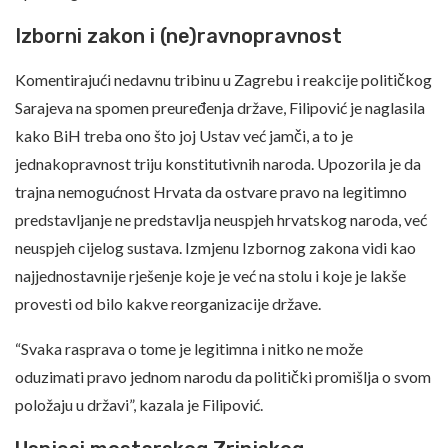
Izborni zakon i (ne)ravnopravnost
Komentirajući nedavnu tribinu u Zagrebu i reakcije političkog
Sarajeva na spomen preuređenja države, Filipović je naglasila
kako BiH treba ono što joj Ustav već jamči, a to je
jednakopravnost triju konstitutivnih naroda. Upozorila je da
trajna nemogućnost Hrvata da ostvare pravo na legitimno
predstavljanje ne predstavlja neuspjeh hrvatskog naroda, već
neuspjeh cijelog sustava. Izmjenu Izbornog zakona vidi kao
najjednostavnije rješenje koje je već na stolu i koje je lakše
provesti od bilo kakve reorganizacije države.
“Svaka rasprava o tome je legitimna i nitko ne može
oduzimati pravo jednom narodu da politički promišlja o svom
položaju u državi”, kazala je Filipović.