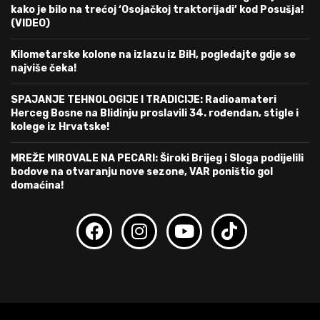
kako je bilo na trećoj ‘Osojačkoj traktorijadi’ kod Posušja!
(VIDEO)
Kilometarske kolone na izlazu iz BiH, pogledajte gdje se
najviše čeka!
SPAJANJE TEHNOLOGIJE I TRADICIJE: Radioamateri
Herceg Bosne na Blidinju proslavili 34. rođendan, stigle i
kolege iz Hrvatske!
MREŽE MIROVALE NA PECARI: Široki Brijeg i Sloga podijelili
bodove na otvaranju nove sezone, VAR poništio gol
domaćina!