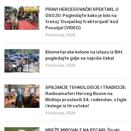
PRAVI HERCEGOVAČKI SPEKTAKL U
OSOJU: Pogledajte kako je bilo na
trećoj ‘Osojačkoj traktorijadi’ kod
Posušja! (VIDEO)
9 kolovoza, 2026
Kilometarske kolone na izlazu iz BiH,
pogledajte gdje se najviše čeka!
9 kolovoza, 2026
SPAJANJE TEHNOLOGIJE I TRADICIJE:
Radioamateri Herceg Bosne na
Blidinju proslavili 34. rođendan, stigle
i kolege iz Hrvatske!
9 kolovoza, 2026
MREŽE MIROVALE NA PECARI: Široki