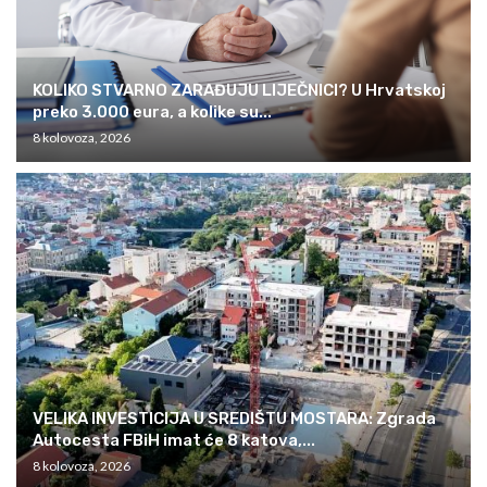
KOLIKO STVARNO ZARAĐUJU LIJEČNICI? U Hrvatskoj
preko 3.000 eura, a kolike su...
8 kolovoza, 2026
VELIKA INVESTICIJA U SREDIŠTU MOSTARA: Zgrada
Autocesta FBiH imat će 8 katova,...
8 kolovoza, 2026