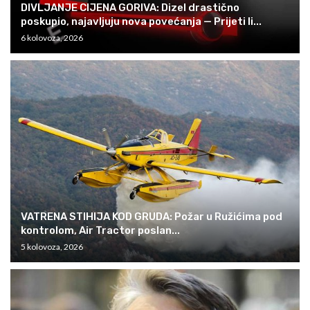
DIVLJANJE CIJENA GORIVA: Dizel drastično
poskupio, najavljuju nova povećanja — Prijeti li...
6 kolovoza, 2026
VATRENA STIHIJA KOD GRUDA: Požar u Ružićima pod
kontrolom, Air Tractor poslan...
5 kolovoza, 2026