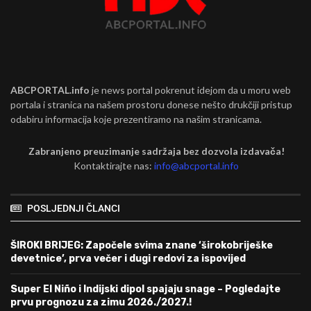
ABCPORTAL.info
je news portal pokrenut idejom da u moru web
portala i stranica na našem prostoru donese nešto drukčiji pristup
odabiru informacija koje prezentiramo na našim stranicama.
Zabranjeno preuzimanje sadržaja bez dozvola izdavača!
Kontaktirajte nas:
info@abcportal.info
POSLJEDNJI ČLANCI
ŠIROKI BRIJEG: Započele svima znane ‘širokobriješke
devetnice’, prva večer i dugi redovi za ispovijed
Super El Niño i Indijski dipol spajaju snage – Pogledajte
prvu prognozu za zimu 2026./2027.!