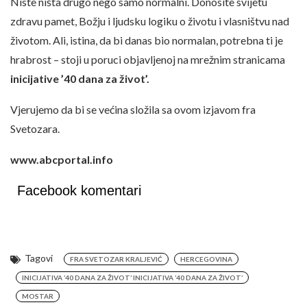
Niste ništa drugo nego samo normalni. Donosite svijetu
zdravu pamet, Božju i ljudsku logiku o životu i vlasništvu nad
životom. Ali, istina, da bi danas bio normalan, potrebna ti je
hrabrost – stoji u poruci objavljenoj na mrežnim stranicama
inicijative ’40 dana za život’.
Vjerujemo da bi se većina složila sa ovom izjavom fra
Svetozara.
www.abcportal.info
Facebook komentari
Tagovi
FRA SVETOZAR KRALJEVIĆ
HERCEGOVINA
INICIJATIVA ’40 DANA ZA ŽIVOT’ INICIJATIVA ’40 DANA ZA ŽIVOT’
MOSTAR