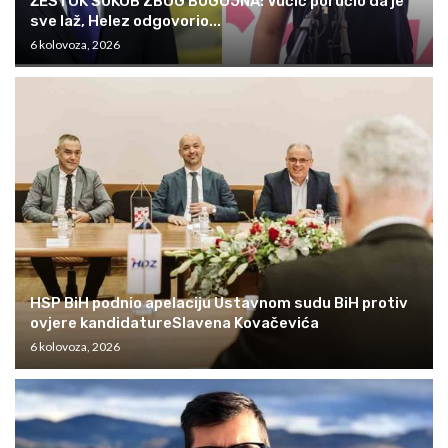
ŽESTOK SUKOB ZBOG BUGOJNA: Vučić poručio da je
sve laž, Helez odgovorio...
6 kolovoza, 2026
HSP BiH podnio apelaciju Ustavnom sudu BiH protiv
ovjere kandidatureSlavena Kovačevića
6 kolovoza, 2026