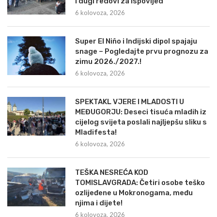
i dugi redovi za ispovijed
6 kolovoza, 2026
Super El Niño i Indijski dipol spajaju
snage – Pogledajte prvu prognozu za
zimu 2026./2027.!
6 kolovoza, 2026
SPEKTAKL VJERE I MLADOSTI U
MEĐUGORJU: Deseci tisuća mladih iz
cijelog svijeta poslali najljepšu sliku s
Mladifesta!
6 kolovoza, 2026
TEŠKA NESREĆA KOD
TOMISLAVGRADA: Četiri osobe teško
ozlijeđene u Mokronogama, među
njima i dijete!
6 kolovoza, 2026