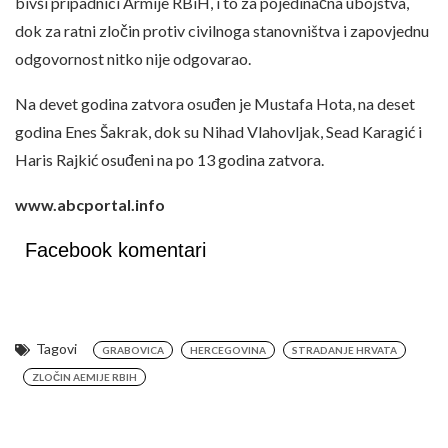
bivši pripadnici Armije RBiH, i to za pojedinačna ubojstva,
dok za ratni zločin protiv civilnoga stanovništva i zapovjednu
odgovornost nitko nije odgovarao.
Na devet godina zatvora osuđen je Mustafa Hota, na deset
godina Enes Šakrak, dok su Nihad Vlahovljak, Sead Karagić i
Haris Rajkić osuđeni na po 13 godina zatvora.
www.abcportal.info
Facebook komentari
Tagovi
GRABOVICA
HERCEGOVINA
STRADANJE HRVATA
ZLOČIN AEMIJE RBIH