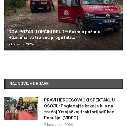
NOVI POŽAR U OPĆINI GRUDE: Buknuo požar u
Ružićima, vatra već progutala...
7 kolovoza, 2026
NAJNOVIJE OBJAVE
PRAVI HERCEGOVAČKI SPEKTAKL U
OSOJU: Pogledajte kako je bilo na
trećoj ‘Osojačkoj traktorijadi’ kod
Posušja! (VIDEO)
9 kolovoza, 2026