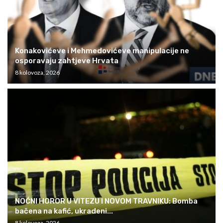
Konakovićeve i Mehmedovićeve manipulacije ne
osporavaju zahtjeve Hrvata
8 kolovoza, 2026
NOĆNI HOROR U VITEZU I NOVOM TRAVNIKU: Bomba
bačena na kafić, ukradeni...
8 kolovoza, 2026