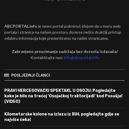
ABCPORTAL.info
je news portal pokrenut idejom da u moru web
portala i stranica na našem prostoru donese nešto drukčiji pristup
odabiru informacija koje prezentiramo na našim stranicama.
Zabranjeno preuzimanje sadržaja bez dozvola izdavača!
Kontaktirajte nas:
info@abcportal.info
POSLJEDNJI ČLANCI
PRAVI HERCEGOVAČKI SPEKTAKL U OSOJU: Pogledajte
kako je bilo na trećoj ‘Osojačkoj traktorijadi’ kod Posušja!
(VIDEO)
Kilometarske kolone na izlazu iz BiH, pogledajte gdje se
najviše čeka!