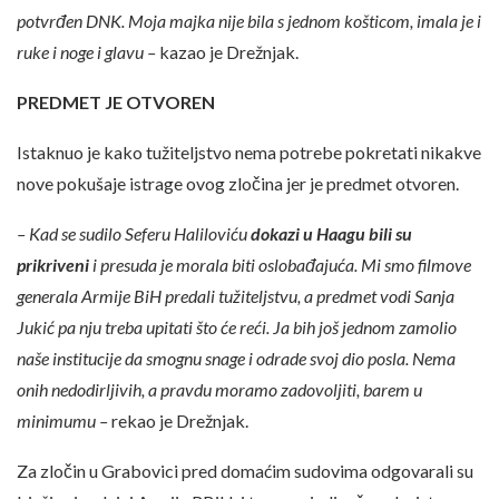
potvrđen DNK. Moja majka nije bila s jednom košticom, imala je i
ruke i noge i glavu –
kazao je Drežnjak.
PREDMET JE OTVOREN
Istaknuo je kako tužiteljstvo nema potrebe pokretati nikakve
nove pokušaje istrage ovog zločina jer je predmet otvoren.
– Kad se sudilo Seferu Haliloviću
dokazi u Haagu bili su
prikriveni
i presuda je morala biti oslobađajuća. Mi smo filmove
generala Armije BiH predali tužiteljstvu, a predmet vodi Sanja
Jukić pa nju treba upitati što će reći. Ja bih još jednom zamolio
naše institucije da smognu snage i odrade svoj dio posla. Nema
onih nedodirljivih, a pravdu moramo zadovoljiti, barem u
minimumu –
rekao je Drežnjak.
Za zločin u Grabovici pred domaćim sudovima odgovarali su