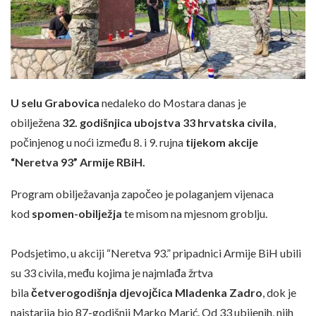
U selu Grabovica
nedaleko do Mostara danas je
obilježena
32. godišnjica ubojstva 33 hrvatska civila
,
počinjenog u noći između 8. i 9. rujna
tijekom akcije
“Neretva 93” Armije RBiH.
Program obilježavanja započeo je polaganjem vijenaca
kod
spomen-obilježja
te misom na mjesnom groblju.
Podsjetimo, u akciji “Neretva 93.” pripadnici Armije BiH ubili
su 33 civila, među kojima je najmlađa žrtva
bila
četverogodišnja djevojčica Mladenka Zadro
, dok je
najstarija bio 87-godišnji Marko Marić. Od 33 ubijenih, njih