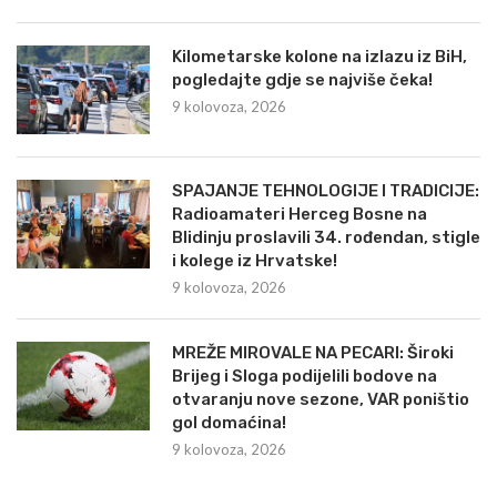
Kilometarske kolone na izlazu iz BiH,
pogledajte gdje se najviše čeka!
9 kolovoza, 2026
SPAJANJE TEHNOLOGIJE I TRADICIJE:
Radioamateri Herceg Bosne na
Blidinju proslavili 34. rođendan, stigle
i kolege iz Hrvatske!
9 kolovoza, 2026
MREŽE MIROVALE NA PECARI: Široki
Brijeg i Sloga podijelili bodove na
otvaranju nove sezone, VAR poništio
gol domaćina!
9 kolovoza, 2026