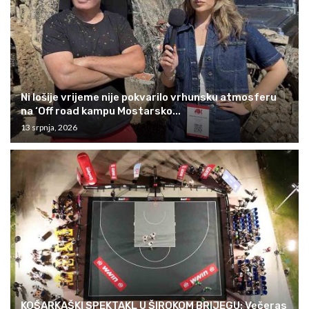
Ni lošije vrijeme nije pokvarilo vrhunsku atmosferu
na ‘Off road kampu Mostarsko...
13 srpnja, 2026
KOŠARKAŠKI SPEKTAKL U ŠIROKOM BRIJEGU: Večeras