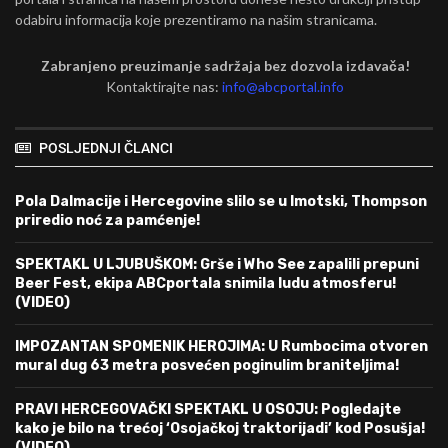
odabiru informacija koje prezentiramo na našim stranicama.
Zabranjeno preuzimanje sadržaja bez dozvola izdavača!
Kontaktirajte nas:
info@abcportal.info
POSLJEDNJI ČLANCI
Pola Dalmacije i Hercegovine slilo se u Imotski, Thompson
priredio noć za pamćenje!
SPEKTAKL U LJUBUŠKOM: Grše i Who See zapalili prepuni
Beer Fest, ekipa ABCportala snimila ludu atmosferu!
(VIDEO)
IMPOZANTAN SPOMENIK HEROJIMA: U Rumbocima otvoren
mural dug 63 metra posvećen poginulim braniteljima!
PRAVI HERCEGOVAČKI SPEKTAKL U OSOJU: Pogledajte
kako je bilo na trećoj ‘Osojačkoj traktorijadi’ kod Posušja!
(VIDEO)