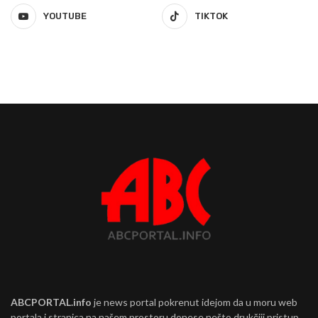
YOUTUBE
TIKTOK
ABCPORTAL.info
je news portal pokrenut idejom da u moru web
portala i stranica na našem prostoru donese nešto drukčiji pristup