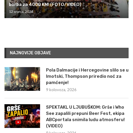
borba za 4000 KM! (FOTO/VIDEO)
12 srpnja, 2026
NAJNOVIJE OBJAVE
Pola Dalmacije i Hercegovine slilo se u
Imotski, Thompson priredio noć za
pamćenje!
9 kolovoza, 2026
SPEKTAKL U LJUBUŠKOM: Grše i Who
See zapalili prepuni Beer Fest, ekipa
ABCportala snimila ludu atmosferu!
(VIDEO)
9 kolovoza, 2026