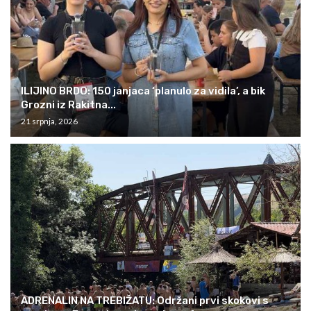
ILIJINO BRDO: 150 janjaca ‘planulo za vidila’, a bik
Grozni iz Rakitna...
21 srpnja, 2026
ADRENALIN NA TREBIŽATU: Održani prvi skokovi s