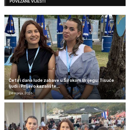
POVEZANE VIJESTI
Četiri dana lude zabave u Širokom Brijegu: Tisuće
ljudi i Prljavo kazalište...
24 srpnja, 2026