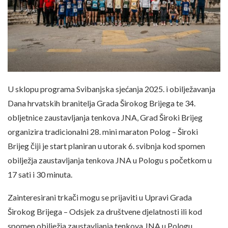
U sklopu programa Svibanjska sjećanja 2025. i obilježavanja
Dana hrvatskih branitelja Grada Širokog Brijega te 34.
obljetnice zaustavljanja tenkova JNA, Grad Široki Brijeg
organizira tradicionalni 28. mini maraton Polog – Široki
Brijeg čiji je start planiran u utorak 6. svibnja kod spomen
obilježja zaustavljanja tenkova JNA u Pologu s početkom u
17 sati i 30 minuta.
Zainteresirani trkači mogu se prijaviti u Upravi Grada
Širokog Brijega – Odsjek za društvene djelatnosti ili kod
spomen obilježja zaustavljanja tenkova JNA u Pologu