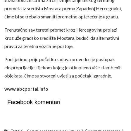
Južna obilaznica ima za cilj izmještanje teškog teretnog
prometa iz središta Mostara prema Zapadnoj Hercegovini,
čime bi se trebalo smanjiti prometno opterećenje u gradu.
Trenutačno sav teretni promet kroz Hercegovinu prolazi
kroz uže gradsko središte Mostara, budući da alternativni
pravci za teretna vozila ne postoje.
Podsjetimo, prije početka radova proveden je postupak
eksproprijacije, tijekom kojeg je otkupljeno više stambenih
objekata, čime su stvoreni uvjeti za početak izgradnje.
www.abcportal.info
Facebook komentari
Tagovi