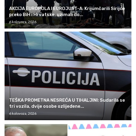
AKCIJA EUROPOLA I EUROJUST-A: Krijumčarili Sirijce
preko BiH i Hrvatske, uzimali do...
6 kolovoza, 2026
TEŠKA PROMETNA NESREĆA U TIHALJINI: Sudarila se
tri vozila, dvije osobe ozlijeđene...
6 kolovoza, 2026