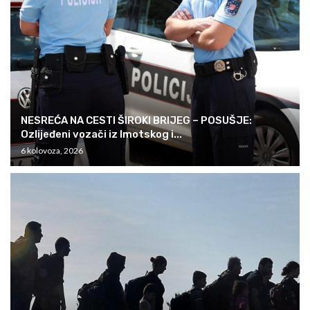
NESREĆA NA CESTI ŠIROKI BRIJEG – POSUŠJE:
Ozlijeđeni vozači iz Imotskog i...
6 kolovoza, 2026