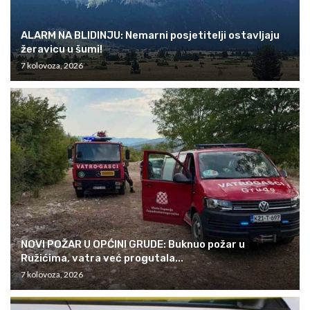
ALARM NA BLIDINJU: Nemarni posjetitelji ostavljaju
žeravicu u šumi!
7 kolovoza, 2026
NOVI POŽAR U OPĆINI GRUDE: Buknuo požar u
Ružićima, vatra već progutala...
7 kolovoza, 2026