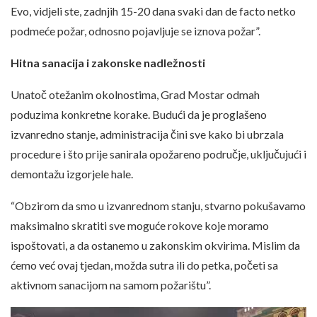
Evo, vidjeli ste, zadnjih 15-20 dana svaki dan de facto netko
podmeće požar, odnosno pojavljuje se iznova požar”.
Hitna sanacija i zakonske nadležnosti
Unatoč otežanim okolnostima, Grad Mostar odmah
poduzima konkretne korake. Budući da je proglašeno
izvanredno stanje, administracija čini sve kako bi ubrzala
procedure i što prije sanirala opožareno područje, uključujući i
demontažu izgorjele hale.
“Obzirom da smo u izvanrednom stanju, stvarno pokušavamo
maksimalno skratiti sve moguće rokove koje moramo
ispoštovati, a da ostanemo u zakonskim okvirima. Mislim da
ćemo već ovaj tjedan, možda sutra ili do petka, početi sa
aktivnom sanacijom na samom požarištu”.