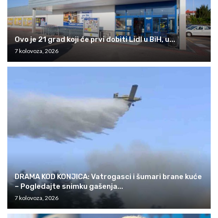
Ovo je 21 grad koji će prvi dobiti Lidl u BiH, u...
7 kolovoza, 2026
DRAMA KOD KONJICA: Vatrogasci i šumari brane kuće
– Pogledajte snimku gašenja...
7 kolovoza, 2026