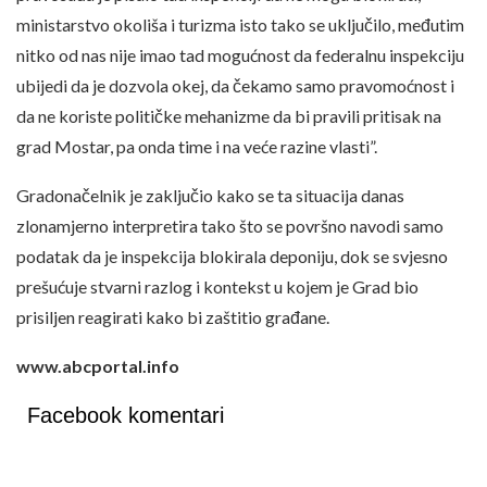
ministarstvo okoliša i turizma isto tako se uključilo, međutim
nitko od nas nije imao tad mogućnost da federalnu inspekciju
ubijedi da je dozvola okej, da čekamo samo pravomoćnost i
da ne koriste političke mehanizme da bi pravili pritisak na
grad Mostar, pa onda time i na veće razine vlasti”.
Gradonačelnik je zaključio kako se ta situacija danas
zlonamjerno interpretira tako što se površno navodi samo
podatak da je inspekcija blokirala deponiju, dok se svjesno
prešućuje stvarni razlog i kontekst u kojem je Grad bio
prisiljen reagirati kako bi zaštitio građane.
www.abcportal.info
Facebook komentari