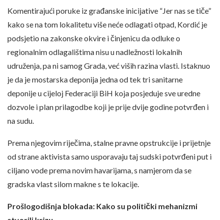
Komentirajući poruke iz građanske inicijative “Jer nas se tiče”
kako se na tom lokalitetu više neće odlagati otpad, Kordić je
podsjetio na zakonske okvire i činjenicu da odluke o
regionalnim odlagalištima nisu u nadležnosti lokalnih
udruženja, pa ni samog Grada, već viših razina vlasti. Istaknuo
je da je mostarska deponija jedna od tek tri sanitarne
deponije u cijeloj Federaciji BiH koja posjeduje sve uredne
dozvole i plan prilagodbe koji je prije dvije godine potvrđen i
na sudu.
Prema njegovim riječima, stalne pravne opstrukcije i prijetnje
od strane aktivista samo usporavaju taj sudski potvrđeni put i
ciljano vode prema novim havarijama, s namjerom da se
gradska vlast silom makne s te lokacije.
Prošlogodišnja blokada: Kako su politički mehanizmi
stvorili krizu