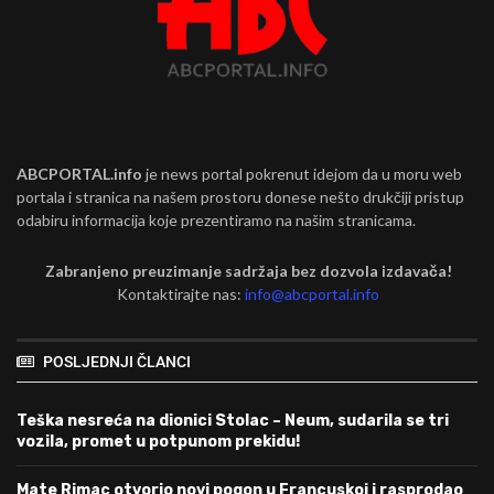
ABCPORTAL.info
je news portal pokrenut idejom da u moru web
portala i stranica na našem prostoru donese nešto drukčiji pristup
odabiru informacija koje prezentiramo na našim stranicama.
Zabranjeno preuzimanje sadržaja bez dozvola izdavača!
Kontaktirajte nas:
info@abcportal.info
POSLJEDNJI ČLANCI
Teška nesreća na dionici Stolac – Neum, sudarila se tri
vozila, promet u potpunom prekidu!
Mate Rimac otvorio novi pogon u Francuskoj i rasprodao