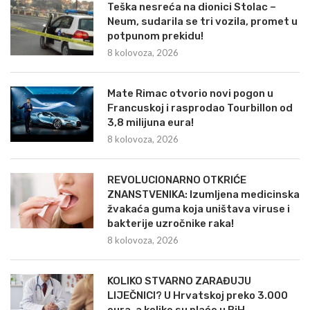
Teška nesreća na dionici Stolac –
Neum, sudarila se tri vozila, promet u
potpunom prekidu!
8 kolovoza, 2026
Mate Rimac otvorio novi pogon u
Francuskoj i rasprodao Tourbillon od
3,8 milijuna eura!
8 kolovoza, 2026
REVOLUCIONARNO OTKRIĆE
ZNANSTVENIKA: Izumljena medicinska
žvakaća guma koja uništava viruse i
bakterije uzročnike raka!
8 kolovoza, 2026
KOLIKO STVARNO ZARAĐUJU
LIJEČNICI? U Hrvatskoj preko 3.000
eura, a kolike su plaće u BiH