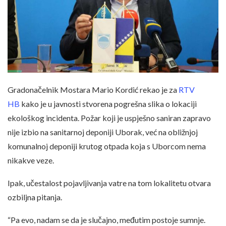
Gradonačelnik Mostara Mario Kordić rekao je za
RTV
HB
kako je u javnosti stvorena pogrešna slika o lokaciji
ekološkog incidenta. Požar koji je uspješno saniran zapravo
nije izbio na sanitarnoj deponiji Uborak, već na obližnjoj
komunalnoj deponiji krutog otpada koja s Uborcom nema
nikakve veze.
Ipak, učestalost pojavljivanja vatre na tom lokalitetu otvara
ozbiljna pitanja.
“Pa evo, nadam se da je slučajno, međutim postoje sumnje.