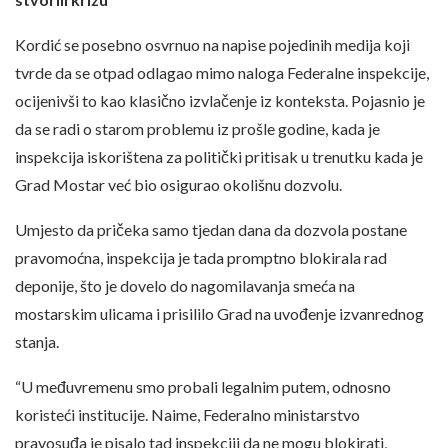
Kordić se posebno osvrnuo na napise pojedinih medija koji
tvrde da se otpad odlagao mimo naloga Federalne inspekcije,
ocijenivši to kao klasično izvlačenje iz konteksta. Pojasnio je
da se radi o starom problemu iz prošle godine, kada je
inspekcija iskorištena za politički pritisak u trenutku kada je
Grad Mostar već bio osigurao okolišnu dozvolu.
Umjesto da pričeka samo tjedan dana da dozvola postane
pravomoćna, inspekcija je tada promptno blokirala rad
deponije, što je dovelo do nagomilavanja smeća na
mostarskim ulicama i prisililo Grad na uvođenje izvanrednog
stanja.
“U međuvremenu smo probali legalnim putem, odnosno
koristeći institucije. Naime, Federalno ministarstvo
pravosuđa je pisalo tad inspekciji da ne mogu blokirati,