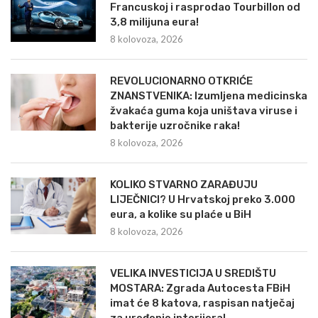
Francuskoj i rasprodao Tourbillon od
3,8 milijuna eura!
8 kolovoza, 2026
REVOLUCIONARNO OTKRIĆE
ZNANSTVENIKA: Izumljena medicinska
žvakaća guma koja uništava viruse i
bakterije uzročnike raka!
8 kolovoza, 2026
KOLIKO STVARNO ZARAĐUJU
LIJEČNICI? U Hrvatskoj preko 3.000
eura, a kolike su plaće u BiH
8 kolovoza, 2026
VELIKA INVESTICIJA U SREDIŠTU
MOSTARA: Zgrada Autocesta FBiH
imat će 8 katova, raspisan natječaj
za uređenje interijera!