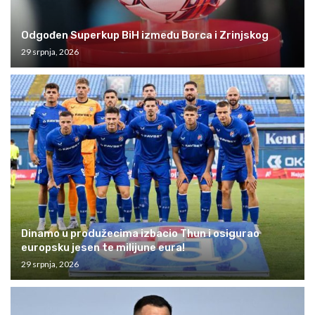
Odgođen Superkup BiH između Borca i Zrinjskog
29 srpnja, 2026
Dinamo u produžecima izbacio Thun i osigurao
europsku jesen te milijune eura!
29 srpnja, 2026