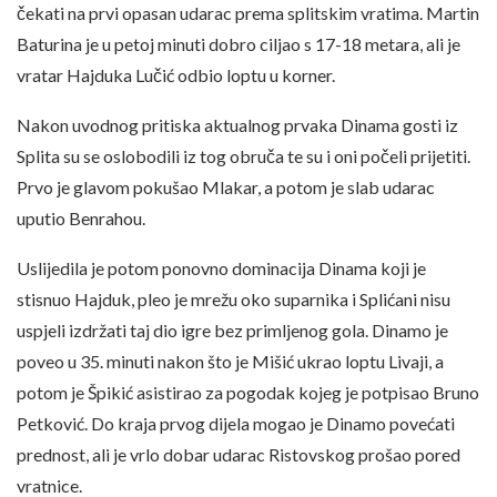
čekati na prvi opasan udarac prema splitskim vratima. Martin
Baturina je u petoj minuti dobro ciljao s 17-18 metara, ali je
vratar Hajduka Lučić odbio loptu u korner.
Nakon uvodnog pritiska aktualnog prvaka Dinama gosti iz
Splita su se oslobodili iz tog obruča te su i oni počeli prijetiti.
Prvo je glavom pokušao Mlakar, a potom je slab udarac
uputio Benrahou.
Uslijedila je potom ponovno dominacija Dinama koji je
stisnuo Hajduk, pleo je mrežu oko suparnika i Splićani nisu
uspjeli izdržati taj dio igre bez primljenog gola. Dinamo je
poveo u 35. minuti nakon što je Mišić ukrao loptu Livaji, a
potom je Špikić asistirao za pogodak kojeg je potpisao Bruno
Petković. Do kraja prvog dijela mogao je Dinamo povećati
prednost, ali je vrlo dobar udarac Ristovskog prošao pored
vratnice.