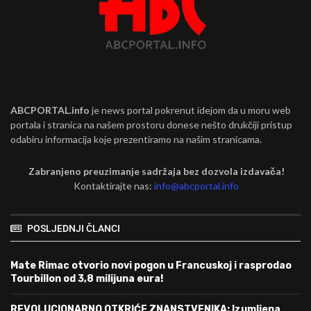
ABCPORTAL.info
je news portal pokrenut idejom da u moru web
portala i stranica na našem prostoru donese nešto drukčiji pristup
odabiru informacija koje prezentiramo na našim stranicama.
Zabranjeno preuzimanje sadržaja bez dozvola izdavača!
Kontaktirajte nas:
info@abcportal.info
POSLJEDNJI ČLANCI
Mate Rimac otvorio novi pogon u Francuskoj i rasprodao
Tourbillon od 3,8 milijuna eura!
REVOLUCIONARNO OTKRIĆE ZNANSTVENIKA: Izumljena