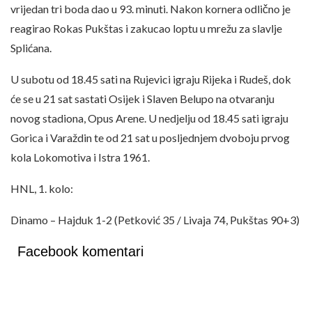
vrijedan tri boda dao u 93. minuti. Nakon kornera odlično je
reagirao Rokas Pukštas i zakucao loptu u mrežu za slavlje
Splićana.
U subotu od 18.45 sati na Rujevici igraju Rijeka i Rudeš, dok
će se u 21 sat sastati Osijek i Slaven Belupo na otvaranju
novog stadiona, Opus Arene. U nedjelju od 18.45 sati igraju
Gorica i Varaždin te od 21 sat u posljednjem dvoboju prvog
kola Lokomotiva i Istra 1961.
HNL, 1. kolo:
Dinamo – Hajduk 1-2 (Petković 35 / Livaja 74, Pukštas 90+3)
Facebook komentari