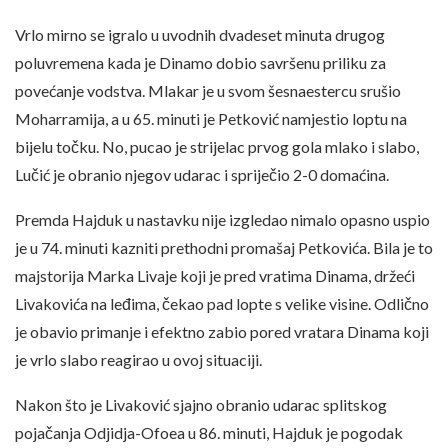
Vrlo mirno se igralo u uvodnih dvadeset minuta drugog
poluvremena kada je Dinamo dobio savršenu priliku za
povećanje vodstva. Mlakar je u svom šesnaestercu srušio
Moharramija, a u 65. minuti je Petković namjestio loptu na
bijelu točku. No, pucao je strijelac prvog gola mlako i slabo,
Lučić je obranio njegov udarac i spriječio 2-0 domaćina.
Premda Hajduk u nastavku nije izgledao nimalo opasno uspio
je u 74. minuti kazniti prethodni promašaj Petkovića. Bila je to
majstorija Marka Livaje koji je pred vratima Dinama, držeći
Livakovića na leđima, čekao pad lopte s velike visine. Odlično
je obavio primanje i efektno zabio pored vratara Dinama koji
je vrlo slabo reagirao u ovoj situaciji.
Nakon što je Livaković sjajno obranio udarac splitskog
pojačanja Odjidja-Ofoea u 86. minuti, Hajduk je pogodak