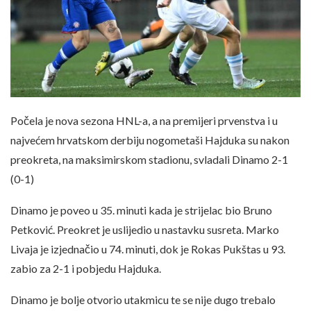
Počela je nova sezona HNL-a, a na premijeri prvenstva i u
najvećem hrvatskom derbiju nogometaši Hajduka su nakon
preokreta, na maksimirskom stadionu, svladali Dinamo 2-1
(0-1)
Dinamo je poveo u 35. minuti kada je strijelac bio Bruno
Petković. Preokret je uslijedio u nastavku susreta. Marko
Livaja je izjednačio u 74. minuti, dok je Rokas Pukštas u 93.
zabio za 2-1 i pobjedu Hajduka.
Dinamo je bolje otvorio utakmicu te se nije dugo trebalo