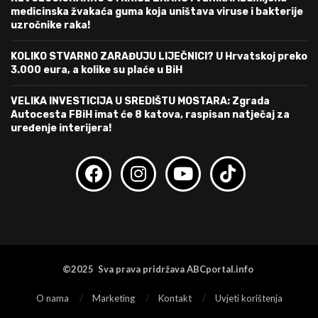
medicinska žvakaća guma koja uništava viruse i bakterije
uzročnike raka!
KOLIKO STVARNO ZARAĐUJU LIJEČNICI? U Hrvatskoj preko
3.000 eura, a kolike su plaće u BiH
VELIKA INVESTICIJA U SREDIŠTU MOSTARA: Zgrada
Autocesta FBiH imat će 8 katova, raspisan natječaj za
uređenje interijera!
©2025 Sva prava pridržava ABCportal.info
O nama
Marketing
Kontakt
Uvjeti korištenja