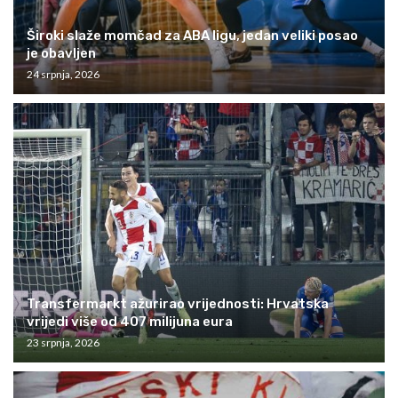
Široki slaže momčad za ABA ligu, jedan veliki posao
je obavljen
24 srpnja, 2026
Transfermarkt ažurirao vrijednosti: Hrvatska
vrijedi više od 407 milijuna eura
23 srpnja, 2026