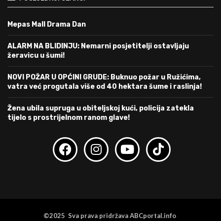
Mepas Mall Drama Dan
ALARM NA BLIDINJU: Nemarni posjetitelji ostavljaju
žeravicu u šumi!
NOVI POŽAR U OPĆINI GRUDE: Buknuo požar u Ružićima,
vatra već progutala više od 40 hektara šume i raslinja!
Žena ubila supruga u obiteljskoj kući, policija zatekla
tijelo s prostrijelnom ranom glave!
©2025 Sva prava pridržava ABCportal.info