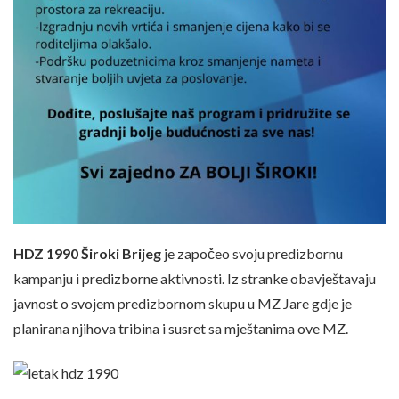
HDZ 1990 Široki Brijeg
je započeo svoju predizbornu
kampanju i predizborne aktivnosti. Iz stranke obavještavaju
javnost o svojem predizbornom skupu u MZ Jare gdje je
planirana njihova tribina i susret sa mještanima ove MZ.