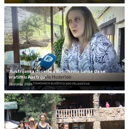
Austrijanka doselila u BiH: “Nema šanse da se
vratim u Austriju”
26 srpnja, 2026