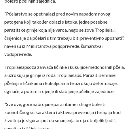
bolesti pčelinjih zajednica.
“Pčelarstvo se opet nalazi pred novim napadom novog
patogena koji također dolazi s istoka, jedne posebne
parazitske grinje koja nije varoa, nego se zove Tropilela, i
činjenica je da pčelari s tim trebaju biti preventivno upoznati”,
naveli su iz Ministarstva poljoprivrede, šumarstva i
vodoprivrede.
Tropilaelapsoza zahvaća ličinke i kukuljice medonosnih pčela,
a uzrokuju je grinje iz roda Tropilaelaps. Paraziti se hrane
pčelinjim ličinkama i kukuljicama te uzrokuju deformacije,
uginuće, a potom i rojenje ili slabljenje pčelinje zajednice.
“Sve ove, gore nabrojane parazitarne i druge bolesti,
zoonotičnog su karaktera i aktivna prevencija i terapija kod
životinja je siguran put do smanjenja broja oboljelih ljudi”,
naveli su iz Ministarstva.