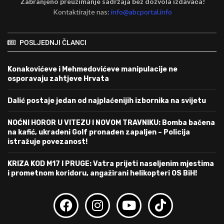
Zabranjeno preuzimanje sadržaja bez dozvola izdavača!
Kontaktirajte nas:
info@abcportal.info
POSLJEDNJI ČLANCI
Konakovićeve i Mehmedovićeve manipulacije ne
osporavaju zahtjeve Hrvata
Dalić postaje jedan od najplaćenijih izbornika na svijetu
NOĆNI HOROR U VITEZU I NOVOM TRAVNIKU: Bomba bačena
na kafić, ukradeni Golf pronađen zapaljen – Policija
istražuje povezanost!
KRIZA KOD M17 I PRUGE: Vatra prijeti naseljenim mjestima
i prometnom koridoru, angažirani helikopteri OS BiH!