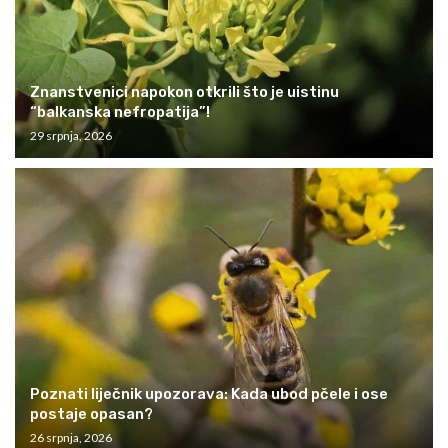
Znanstvenici napokon otkrili što je uistinu
“balkanska nefropatija”!
29 srpnja, 2026
Poznati liječnik upozorava: Kada ubod pčele i ose
postaje opasan?
26 srpnja, 2026