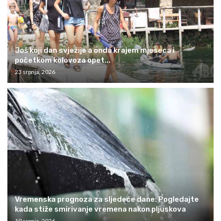
Još koji dan svježije a onda krajem mjeseca i
početkom kolovoza opet...
23 srpnja, 2026
Vremenska prognoza za sljedeće dane: Pogledajte
kada stiže smirivanje vremena nakon pljuskova
19 srpnja, 2026