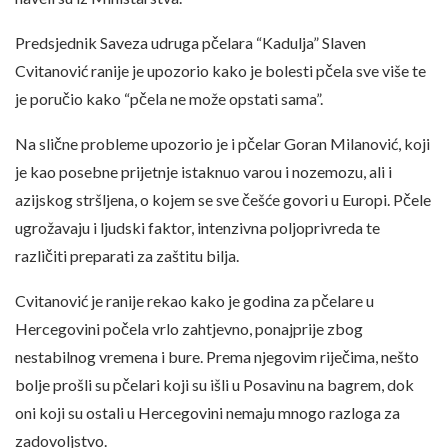
Predsjednik Saveza udruga pčelara “Kadulja” Slaven
Cvitanović ranije je upozorio kako je bolesti pčela sve više te
je poručio kako “pčela ne može opstati sama”.
Na slične probleme upozorio je i pčelar Goran Milanović, koji
je kao posebne prijetnje istaknuo varou i nozemozu, ali i
azijskog stršljena, o kojem se sve češće govori u Europi. Pčele
ugrožavaju i ljudski faktor, intenzivna poljoprivreda te
različiti preparati za zaštitu bilja.
Cvitanović je ranije rekao kako je godina za pčelare u
Hercegovini počela vrlo zahtjevno, ponajprije zbog
nestabilnog vremena i bure. Prema njegovim riječima, nešto
bolje prošli su pčelari koji su išli u Posavinu na bagrem, dok
oni koji su ostali u Hercegovini nemaju mnogo razloga za
zadovoljstvo.