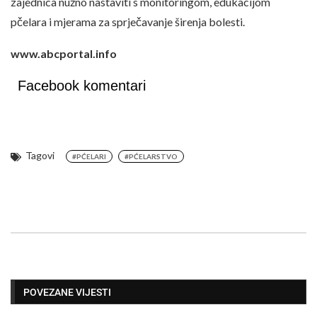
zajednica nužno nastaviti s monitoringom, edukacijom
pčelara i mjerama za sprječavanje širenja bolesti.
www.abcportal.info
Facebook komentari
Tagovi
#PĆELARI
#PĆELARSTVO
POVEZANE VIJESTI