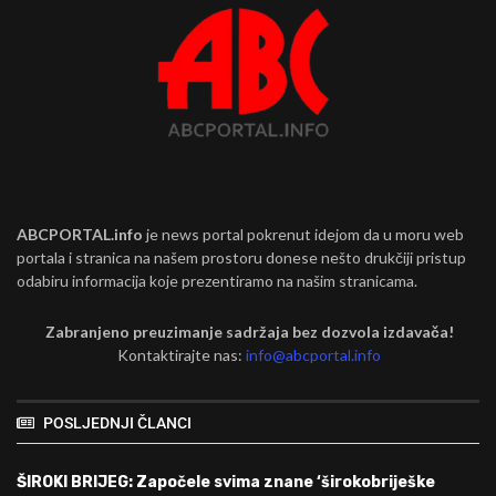
ABCPORTAL.info
je news portal pokrenut idejom da u moru web
portala i stranica na našem prostoru donese nešto drukčiji pristup
odabiru informacija koje prezentiramo na našim stranicama.
Zabranjeno preuzimanje sadržaja bez dozvola izdavača!
Kontaktirajte nas:
info@abcportal.info
POSLJEDNJI ČLANCI
ŠIROKI BRIJEG: Započele svima znane ‘širokobriješke