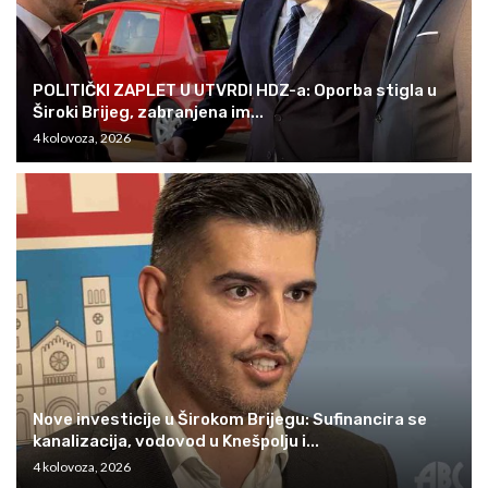
POLITIČKI ZAPLET U UTVRDI HDZ-a: Oporba stigla u
Široki Brijeg, zabranjena im...
4 kolovoza, 2026
Nove investicije u Širokom Brijegu: Sufinancira se
kanalizacija, vodovod u Knešpolju i...
4 kolovoza, 2026