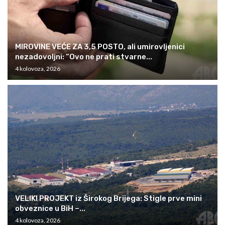
MIROVINE VEĆE ZA 3,5 POSTO, ali umirovljenici
nezadovoljni: “Ovo ne prati stvarne...
4 kolovoza, 2026
VELIKI PROJEKT iz Širokog Brijega: Stigle prve mini
obveznice u BiH –...
4 kolovoza, 2026