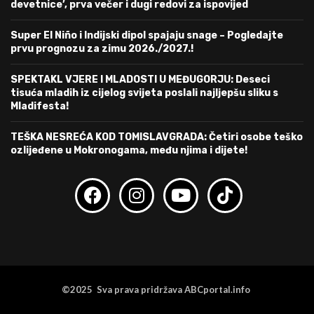
devetnice’, prva večer i dugi redovi za ispovijed
Super El Niño i Indijski dipol spajaju snage – Pogledajte
prvu prognozu za zimu 2026./2027.!
SPEKTAKL VJERE I MLADOSTI U MEĐUGORJU: Deseci
tisuća mladih iz cijelog svijeta poslali najljepšu sliku s
Mladifesta!
TEŠKA NESREĆA KOD TOMISLAVGRADA: Četiri osobe teško
ozlijeđene u Mokronogama, među njima i dijete!
©2025 Sva prava pridržava ABCportal.info