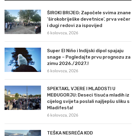
ŠIROKI BRIJEG: Započele svima znane
‘širokobriješke devetnice’, prva večer
i dugi redovi za ispovijed
6 kolovoza, 2026
Super El Niño i Indijski dipol spajaju
snage – Pogledajte prvu prognozu za
zimu 2026./2027.!
6 kolovoza, 2026
SPEKTAKL VJERE I MLADOSTI U
MEĐUGORJU: Deseci tisuća mladih iz
cijelog svijeta poslali najljepšu sliku s
Mladifesta!
6 kolovoza, 2026
TEŠKA NESREĆA KOD