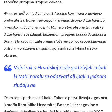
započne primjena izmjene Zakona.
-Kada je riječ o mladićima od 19 godina koji imaju prijavljeno
prebivalište u Bosni i Hercegovini, a imaju dvojno državljanstvo,
hrvatsko i državljanstvo BiH,
Ministarstvo obrane
te hrvatske
državljane
neće izlagati kaznenom progonu
budući da zakoni u
Bosni i Hercegovini
zabranjuju služenje
vojnog osposobljavanja
u stranim oružanim snagama,
pojasnili su iz Ministarstva
obrane.
Vojni rok u Hrvatskoj: Gdje god živjeli, mladi
Hrvati moraju se odazvati ali ipak u jednom
slučaju ne
Osim toga, podsjećaju i kako Zakon o potvrđivanju
Ugovora
između Republike Hrvatske i Bosne i Hercegovine
o
dvojnom državljanstvu koji je Hrvatski sabor usvojio 2007.