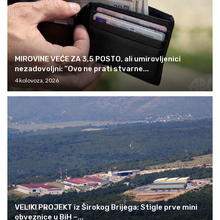
MIROVINE VEĆE ZA 3,5 POSTO, ali umirovljenici
nezadovoljni: “Ovo ne prati stvarne...
4 kolovoza, 2026
VELIKI PROJEKT iz Širokog Brijega: Stigle prve mini
obveznice u BiH –...