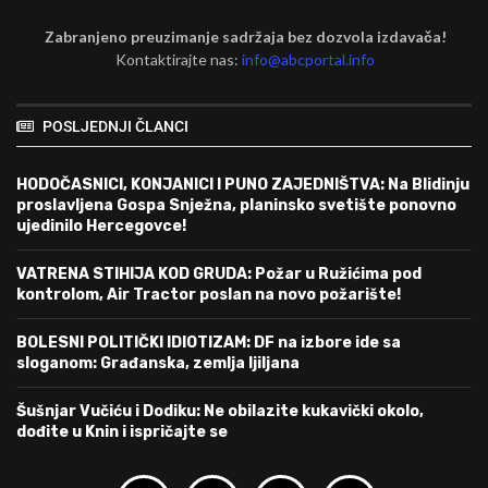
Zabranjeno preuzimanje sadržaja bez dozvola izdavača!
Kontaktirajte nas:
info@abcportal.info
POSLJEDNJI ČLANCI
HODOČASNICI, KONJANICI I PUNO ZAJEDNIŠTVA: Na Blidinju
proslavljena Gospa Snježna, planinsko svetište ponovno
ujedinilo Hercegovce!
VATRENA STIHIJA KOD GRUDA: Požar u Ružićima pod
kontrolom, Air Tractor poslan na novo požarište!
BOLESNI POLITIČKI IDIOTIZAM: DF na izbore ide sa
sloganom: Građanska, zemlja ljiljana
Šušnjar Vučiću i Dodiku: Ne obilazite kukavički okolo,
dođite u Knin i ispričajte se