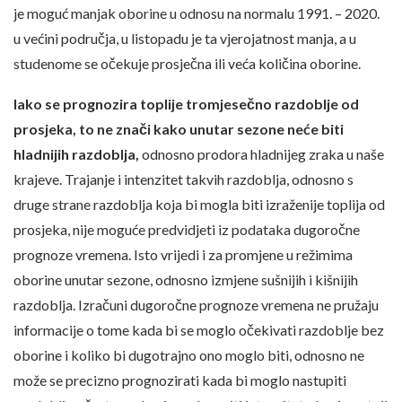
je moguć manjak oborine u odnosu na normalu 1991. – 2020.
u većini područja, u listopadu je ta vjerojatnost manja, a u
studenome se očekuje prosječna ili veća količina oborine.
Iako se prognozira toplije tromjesečno razdoblje od
prosjeka, to ne znači kako unutar sezone neće biti
hladnijih razdoblja,
odnosno prodora hladnijeg zraka u naše
krajeve. Trajanje i intenzitet takvih razdoblja, odnosno s
druge strane razdoblja koja bi mogla biti izraženije toplija od
prosjeka, nije moguće predvidjeti iz podataka dugoročne
prognoze vremena. Isto vrijedi i za promjene u režimima
oborine unutar sezone, odnosno izmjene sušnijih i kišnijih
razdoblja. Izračuni dugoročne prognoze vremena ne pružaju
informacije o tome kada bi se moglo očekivati razdoblje bez
oborine i koliko bi dugotrajno ono moglo biti, odnosno ne
može se precizno prognozirati kada bi moglo nastupiti