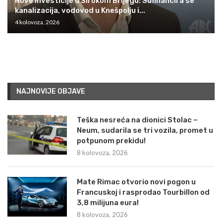
Nove investicije u Širokom Brijegu: Sufinancira se
kanalizacija, vodovod u Knešpolju i...
4 kolovoza, 2026
NAJNOVIJE OBJAVE
Teška nesreća na dionici Stolac –
Neum, sudarila se tri vozila, promet u
potpunom prekidu!
8 kolovoza, 2026
Mate Rimac otvorio novi pogon u
Francuskoj i rasprodao Tourbillon od
3,8 milijuna eura!
8 kolovoza, 2026