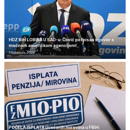
HDZ BiH LOBIRA U SAD-u: Čović potpisao ugovor s
moćnom američkom agencijom!
5 kolovoza, 2026
POČELA ISPLATA uvećanih mirovina u FBiH: