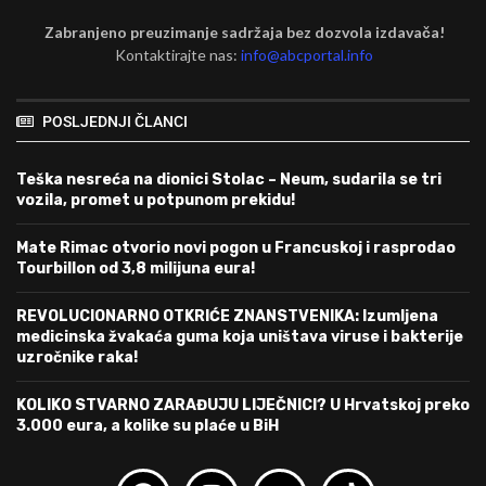
Zabranjeno preuzimanje sadržaja bez dozvola izdavača!
Kontaktirajte nas:
info@abcportal.info
POSLJEDNJI ČLANCI
Teška nesreća na dionici Stolac – Neum, sudarila se tri
vozila, promet u potpunom prekidu!
Mate Rimac otvorio novi pogon u Francuskoj i rasprodao
Tourbillon od 3,8 milijuna eura!
REVOLUCIONARNO OTKRIĆE ZNANSTVENIKA: Izumljena
medicinska žvakaća guma koja uništava viruse i bakterije
uzročnike raka!
KOLIKO STVARNO ZARAĐUJU LIJEČNICI? U Hrvatskoj preko
3.000 eura, a kolike su plaće u BiH