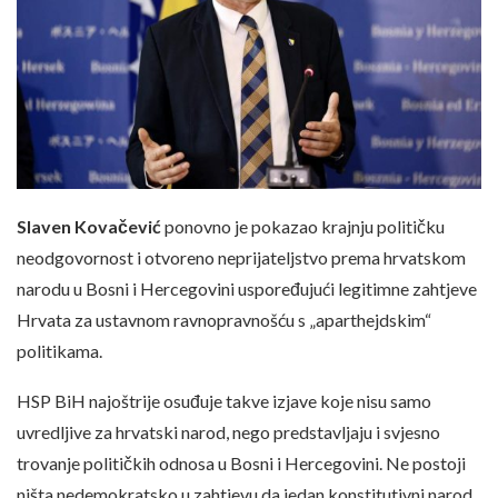
Slaven Kovačević
ponovno je pokazao krajnju političku
neodgovornost i otvoreno neprijateljstvo prema hrvatskom
narodu u Bosni i Hercegovini uspoređujući legitimne zahtjeve
Hrvata za ustavnom ravnopravnošću s „aparthejdskim“
politikama.
HSP BiH najoštrije osuđuje takve izjave koje nisu samo
uvredljive za hrvatski narod, nego predstavljaju i svjesno
trovanje političkih odnosa u Bosni i Hercegovini. Ne postoji
ništa nedemokratsko u zahtjevu da jedan konstitutivni narod