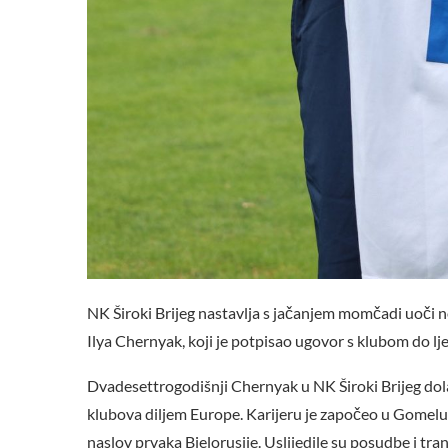
NK Široki Brijeg nastavlja s jačanjem momčadi uoči n
Ilya Chernyak, koji je potpisao ugovor s klubom do lj
Dvadesettrogodišnji Chernyak u NK Široki Brijeg dol
klubova diljem Europe. Karijeru je započeo u Gomelu,
naslov prvaka Bjelorusije. Uslijedile su posudbe i tr