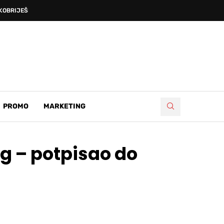
OBRIJEŠKE DEVETNICE’, PRVA...
PROMO
MARKETING
eg – potpisao do