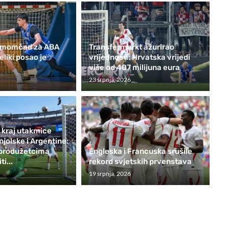
e momčad za ABA
Transfermarkt ažurirao
eliki posao je
vrijednosti: Hrvatska vrijedi
više od 407 milijuna eura
23 srpnja, 2026
kraj utakmice
jolske i Argentine:
 produžetcima
Engleska i Francuska srušile
ti...
rekord svjetskih prvenstava
19 srpnja, 2026