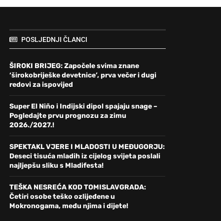
POSLJEDNJI ČLANCI
ŠIROKI BRIJEG: Započele svima znane
‘širokobriješke devetnice’, prva večer i dugi
redovi za ispovijed
Super El Niño i Indijski dipol spajaju snage –
Pogledajte prvu prognozu za zimu
2026./2027.!
SPEKTAKL VJERE I MLADOSTI U MEĐUGORJU:
Deseci tisuća mladih iz cijelog svijeta poslali
najljepšu sliku s Mladifesta!
TEŠKA NESREĆA KOD TOMISLAVGRADA:
Četiri osobe teško ozlijeđene u
Mokronogama, među njima i dijete!