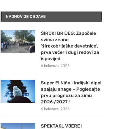
NAJNOVIJE OBJAVE
ŠIROKI BRIJEG: Započele
svima znane
‘širokobriješke devetnice’,
prva večer i dugi redovi za
ispovijed
6 kolovoza, 2026
Super El Niño i Indijski dipol
spajaju snage – Pogledajte
prvu prognozu za zimu
2026./2027.!
6 kolovoza, 2026
SPEKTAKL VJERE I