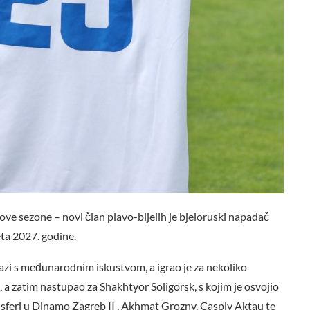
ove sezone – novi član plavo-bijelih je bjeloruski napadač
eta 2027. godine.
azi s međunarodnim iskustvom, a igrao je za nekoliko
 a zatim nastupao za Shakhtyor Soligorsk, s kojim je osvojio
ansferi u Dinamo Zagreb II , Akhmat Grozny, Caspiy Aktau te