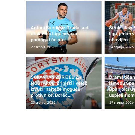
Antoni Bandić iz Gruda sudi
Široki slaž
utakmicu Lige prvaka,
ligu, jedan v
pomagat će mu i...
obavljen
27 srpnja, 2026
24 srpnja, 2026
ŠOKANTAN ŽDRIJEB ZA
Dramatičan 
MOSTARCE: Zrinjski i Velež
između Špan
izvukli najteže moguće
Španjolci u
protivnike, Borac...
uspjeli slomi
20 srpnja, 2026
19 srpnja, 2026