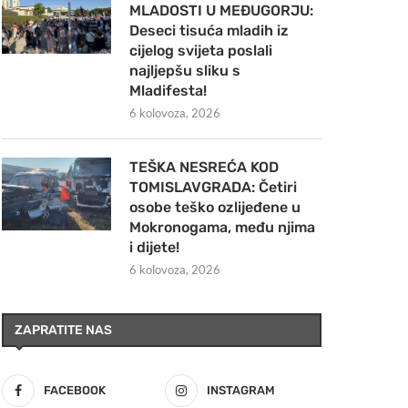
MLADOSTI U MEĐUGORJU:
Deseci tisuća mladih iz
cijelog svijeta poslali
najljepšu sliku s
Mladifesta!
6 kolovoza, 2026
TEŠKA NESREĆA KOD
TOMISLAVGRADA: Četiri
osobe teško ozlijeđene u
Mokronogama, među njima
i dijete!
6 kolovoza, 2026
ZAPRATITE NAS
FACEBOOK
INSTAGRAM