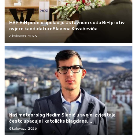
HSP BiH podnio apelaciju Ustavnom sudu BiH protiv
ovjere kandidatureSlavena Kovačevića
6 kolovoza, 2026
Naš meteorolog Nedim Sladić u svoje izvještaje
često ubacuje i katoličke blagdane,...
6 kolovoza, 2026