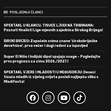
POSLJEDNJI ČLANCI
SPEKTAKL U KLANCU, TISUĆE LJUDI NA TRIBINAMA:
Poznati finalisti Lige mjesnih zajednica Širokog Brijega!
ŠIROKI BRIJEG: Započele svima znane ‘širokobriješke
devetnice’, prva večer i dugi redovi za ispovijed
Super El Niño i Indijski dipol spajaju snage – Pogledajte
prvu prognozu za zimu 2026./2027.!
SPEKTAKL VJERE I MLADOSTI U MEĐUGORJU: Deseci
tisuća mladih iz cijelog svijeta poslali najljepšu sliku s
Mladifesta!