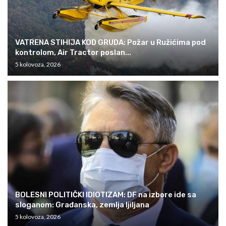
VATRENA STIHIJA KOD GRUDA: Požar u Ružićima pod
kontrolom, Air Tractor poslan...
5 kolovoza, 2026
BOLESNI POLITIČKI IDIOTIZAM: DF na izbore ide sa
sloganom: Građanska, zemlja ljiljana
5 kolovoza, 2026