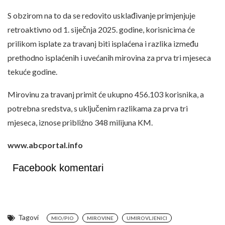
S obzirom na to da se redovito usklađivanje primjenjuje
retroaktivno od 1. siječnja 2025. godine, korisnicima će
prilikom isplate za travanj biti isplaćena i razlika između
prethodno isplaćenih i uvećanih mirovina za prva tri mjeseca
tekuće godine.
Mirovinu za travanj primit će ukupno 456.103 korisnika, a
potrebna sredstva, s uključenim razlikama za prva tri
mjeseca, iznose približno 348 milijuna KM.
www.abcportal.info
Facebook komentari
Tagovi
MIO/PIO
MIROVINE
UMIROVLJENICI