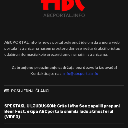
ABCPORTAL.info
je news portal pokrenut idejom da u moru web
portala i stranica na našem prostoru donese nešto drukčiji pristup
odabiru informacija koje prezentiramo na našim stranicama.
Zabranjeno preuzimanje sadržaja bez dozvola izdavača!
Kontaktirajte nas:
info@abcportal.info
POSLJEDNJI ČLANCI
SPEKTAKL U LJUBUŠKOM: Grše i Who See zapalili prepuni
Beer Fest, ekipa ABCportala snimila ludu atmosferu!
(VIDEO)