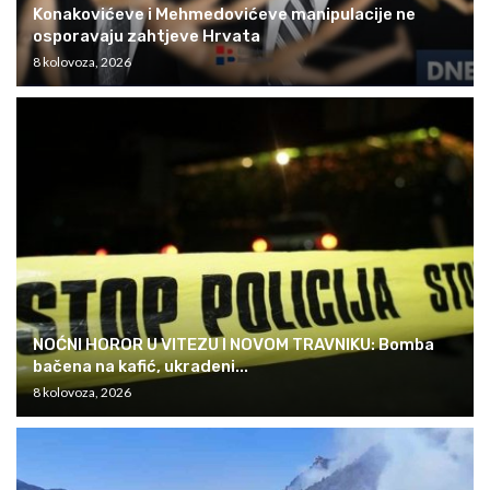
Konakovićeve i Mehmedovićeve manipulacije ne
osporavaju zahtjeve Hrvata
8 kolovoza, 2026
NOĆNI HOROR U VITEZU I NOVOM TRAVNIKU: Bomba
bačena na kafić, ukradeni...
8 kolovoza, 2026